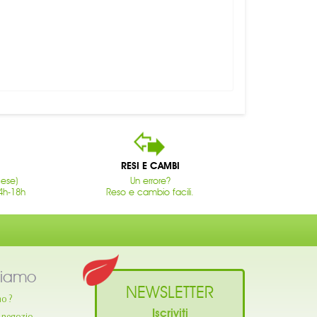
RESI E CAMBI
cese)
Un errore?
4h-18h
Reso e cambio facili.
siamo
NEWSLETTER
mo ?
Iscriviti
o negozio