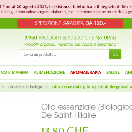
!! Fino al 20 agosto 2026, l'assistenza telefonica e il negozio di Bex 
TUTTI gli ordini online vengono elaborati, con un termine supplementare di 2-3 gio
SPEDIZIONE GRATUITA
DA 120.-
3'950
PRODOTTI ECOLOGICI E NATURALI
Prodotti organici, rispettosi del corpo e della terra
OK
INO E MAMMA
ALIMENTAZIONE
AROMATERAPIA
SALUTE
AN
Oli essenziali biologici
Olio essenziale (Biologico) di dragoncello 
Olio essenziale (Biologic
De Saint Hilaire
13,80 CHF