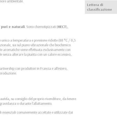
fusore ambientale.
Lettera di
classificazione
puri e naturali
. Sono chemotipizzati (
HECT
),
ne unico a temperatura e pressione ridotte (88 °C / 0,5
cezionale, sia sul piano vibrazionale che biochimico.
nte aromatiche viene effettuata esclusivamente con
le senza alterare la pianta con un calore eccessivo,
artnership con produttori in Francia e all'estero,
a produzione.
cautela, su consiglio del proprio rivenditore, da tenere
 gravidanza o durante l'allattamento.
li essenziali comunemente accettate e utilizzate dai