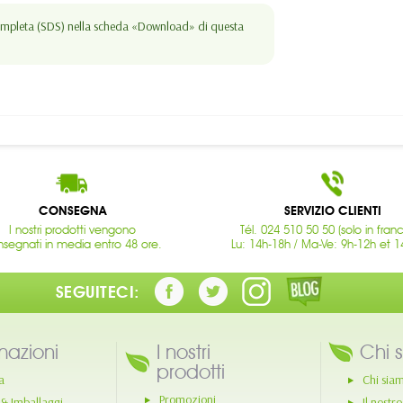
 completa (SDS) nella scheda «Download» di questa
CONSEGNA
SERVIZIO CLIENTI
I nostri prodotti vengono
Tél. 024 510 50 50 (solo in fran
segnati in media entro 48 ore.
Lu: 14h-18h / Ma-Ve: 9h-12h et 1
SEGUITECI:
mazioni
I nostri
Chi 
prodotti
a
Chi sia
Promozioni
 & Imballaggi
Il nostr