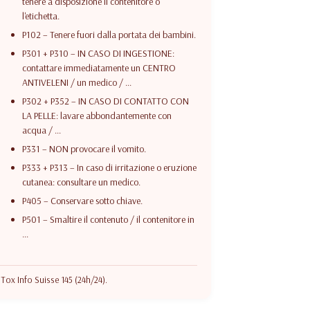
tenere a disposizione il contenitore o
l'etichetta.
P102 – Tenere fuori dalla portata dei bambini.
P301 + P310 – IN CASO DI INGESTIONE:
contattare immediatamente un CENTRO
ANTIVELENI / un medico / ...
P302 + P352 – IN CASO DI CONTATTO CON
LA PELLE: lavare abbondantemente con
acqua / ...
P331 – NON provocare il vomito.
P333 + P313 – In caso di irritazione o eruzione
cutanea: consultare un medico.
P405 – Conservare sotto chiave.
P501 – Smaltire il contenuto / il contenitore in
...
Tox Info Suisse 145 (24h/24).