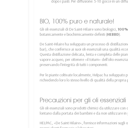
dopo i pasti. Per diffusione: 5-10 gocce in un dif
BIO, 100% puro e naturale!
Gli oli essenziali di De Saint-Hilaire sono biologici,
100% 
botanicamente e biochimicamente definiti (
HEBBD
).
De Saint-Hilaire ha sviluppato un processo di distillazio
bar), che conferisce ai suoi oli essenziali una qualità ec
Questa distillazione delicata, lenta e completa delle pia
vapore acqueo, per ottenere «il totum» dell'olio essenzia
preservando l'integrità di tutti i componenti.
Per le piante coltivate localmente, Helpac ha sviluppato p
richiedendo loro lo stesso livello di qualità della propri
Precauzioni per gli oli essenziali
Gli oli essenziali sono prodotti chimici da utilizzare con 
lontano dalla portata dei bambini e da non utilizzare in
HELPAC, «De Saint Hilaire», fornisce informazioni sugli o
propri clienti farmacie e laboratori.