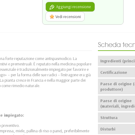
Aggiungi recensione
Vedi recensioni
Scheda tecn
 una forte reputazione come antispasmodico. La
Ingredienti (princi
estivi e premestruali. È reputato nella medicina popolare
o essenziale è tradizionalmente impiegato per favorire e
Certificazione
» – per la forma delle sue radici – l'estragone era già
a pianta cresce in Francia e nella maggior parte dei
Paese di origine (
o come rimedio naturale.
produttore)
Paese di origine
(materiali, ingredi
te impiegato:
Struttura
o preventivo.
Disturbi
mpressa, miele, pallina di riso o pane), preferibilmente