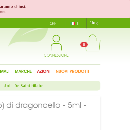
saranno chiusi.
rni.
Blog
CHF
IT
0
CONNESSIONE
IMALI
MARCHE
AZIONI
NUOVI PRODOTTI
- 5ml - De Saint Hilaire
o) di dragoncello - 5ml -