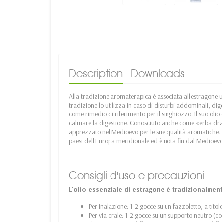
Description
Downloads
Alla tradizione aromaterapica è associata all'estragone
tradizione lo utilizza in caso di disturbi addominali, dig
come rimedio di riferimento per il singhiozzo. Il suo oli
calmare la digestione. Conosciuto anche come «erba drago
apprezzato nel Medioevo per le sue qualità aromatiche. L
paesi dell'Europa meridionale ed è nota fin dal Medioev
Consigli d'uso e precauzioni
L'olio essenziale di estragone è tradizionalmen
Per inalazione: 1-2 gocce su un fazzoletto, a titol
Per via orale: 1-2 gocce su un supporto neutro (co