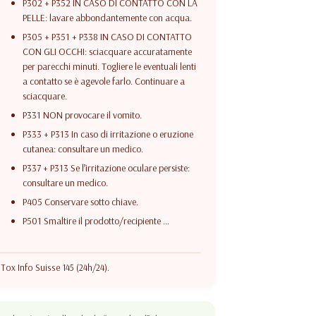
P302 + P352 IN CASO DI CONTATTO CON LA
PELLE: lavare abbondantemente con acqua.
P305 + P351 + P338 IN CASO DI CONTATTO
CON GLI OCCHI: sciacquare accuratamente
per parecchi minuti. Togliere le eventuali lenti
a contatto se è agevole farlo. Continuare a
sciacquare.
P331 NON provocare il vomito.
P333 + P313 In caso di irritazione o eruzione
cutanea: consultare un medico.
P337 + P313 Se l’irritazione oculare persiste:
consultare un medico.
P405 Conservare sotto chiave.
P501 Smaltire il prodotto/recipiente …
Tox Info Suisse 145 (24h/24).