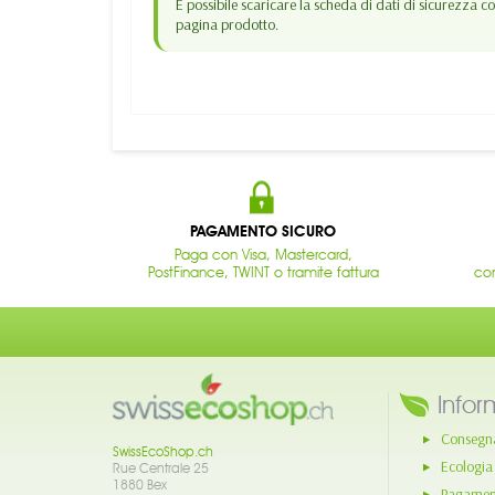
È possibile scaricare la scheda di dati di sicurezza
pagina prodotto.
PAGAMENTO SICURO
Paga con Visa, Mastercard,
PostFinance, TWINT o tramite fattura
con
Infor
Consegn
SwissEcoShop.ch
Ecologia
Rue Centrale 25
1880 Bex
Pagament