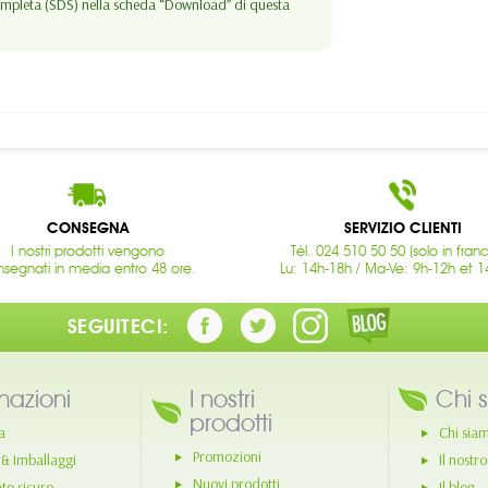
 completa (SDS) nella scheda “Download” di questa
CONSEGNA
SERVIZIO CLIENTI
I nostri prodotti vengono
Tél. 024 510 50 50 (solo in fran
segnati in media entro 48 ore.
Lu: 14h-18h / Ma-Ve: 9h-12h et 1
SEGUITECI:
mazioni
I nostri
Chi 
prodotti
a
Chi sia
Promozioni
 & Imballaggi
Il nostr
Nuovi prodotti
o sicuro
Il blog