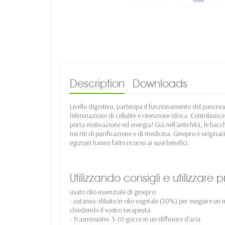
Description
Downloads
Livello digestivo, partecipa il funzionamento del pancreas
l'eliminazione di cellulite e ritenzione idrica. Contribuisc
porta motivazione ed energia! Già nell'antichità, le bacc
nei riti di purificazione e di medicina. Ginepro è originar
egiziani hanno fatto ricorso ai suoi benefici.
Utilizzando consigli e utilizzare
usato olio essenziale di ginepro:
- cutanea: diluito in olio vegetale (30%) per eseguire un 
chiedendo il vostro terapeuta.
- Trasmissione: 5-10 gocce in un diffusore d'aria.