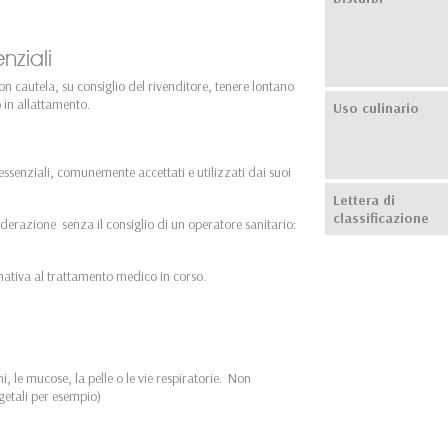
enziali
con cautela, su consiglio del rivenditore, tenere lontano
 in allattamento.
Uso culinario
 essenziali, comunemente accettati e utilizzati dai suoi
Lettera di
classificazione
derazione senza il consiglio di un operatore sanitario:
ernativa al trattamento medico in corso.
hi, le mucose, la pelle o le vie respiratorie. Non
egetali per esempio)