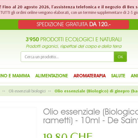
!! Fino al 20 agosto 2026, l'assistenza telefonica e il negozio di Bex 
TUTTI gli ordini online vengono elaborati, con un termine supplementare di 2-3 gio
SPEDIZIONE GRATUITA
DA 120.-
3'950
PRODOTTI ECOLOGICI E NATURALI
Prodotti organici, rispettosi del corpo e della terra
OK
INO E MAMMA
ALIMENTAZIONE
AROMATERAPIA
SALUTE
AN
Oli essenziali biologici
Olio essenziale (Biologico) di ginepro (bac
Olio essenziale (Biologi
rametti) - 10ml - De Saint
19,80 CHF