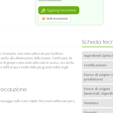
Aggiungi recensione
Vedi recensioni
Scheda tecn
. Drenante, esso viene utilizzato per facilitare
Ingredienti (princi
e anche alla eliminazione delle tossine. Tonificante, lei
he di ginepro sono state utilizzate in cucina, ma anche
Certificazione
ia dell'Europa e molte delle più grandi civiltà dagli
Paese di origine (
produttore)
 precauzione
Paese di origine
(materiali, ingredi
massaggio sulle zone colpite. Può essere utilizzato puro,
Struttura
Disturbi