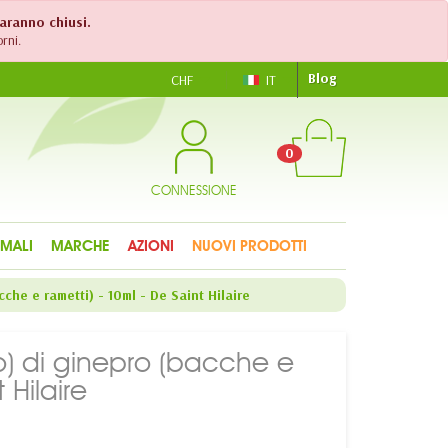
saranno chiusi.
rni.
Blog
CHF
IT
0
CONNESSIONE
IMALI
MARCHE
AZIONI
NUOVI PRODOTTI
che e rametti) - 10ml - De Saint Hilaire
co) di ginepro (bacche e
 Hilaire