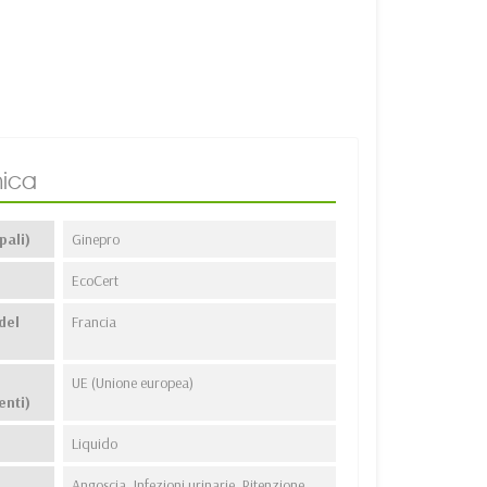
ica
pali)
Ginepro
EcoCert
del
Francia
UE (Unione europea)
enti)
Liquido
Angoscia, Infezioni urinarie, Ritenzione