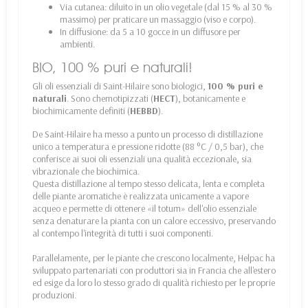
Via cutanea: diluito in un olio vegetale (dal 15 % al 30 %
massimo) per praticare un massaggio (viso e corpo).
In diffusione: da 5 a 10 gocce in un diffusore per
ambienti.
BIO, 100 % puri e naturali!
Gli oli essenziali di Saint-Hilaire sono biologici,
100 % puri e
naturali
. Sono chemotipizzati (
HECT
), botanicamente e
biochimicamente definiti (
HEBBD
).
De Saint-Hilaire ha messo a punto un processo di distillazione
unico a temperatura e pressione ridotte (88 °C / 0,5 bar), che
conferisce ai suoi oli essenziali una qualità eccezionale, sia
vibrazionale che biochimica.
Questa distillazione al tempo stesso delicata, lenta e completa
delle piante aromatiche è realizzata unicamente a vapore
acqueo e permette di ottenere «il totum» dell'olio essenziale
senza denaturare la pianta con un calore eccessivo, preservando
al contempo l'integrità di tutti i suoi componenti.
Parallelamente, per le piante che crescono localmente, Helpac ha
sviluppato partenariati con produttori sia in Francia che all'estero
ed esige da loro lo stesso grado di qualità richiesto per le proprie
produzioni.