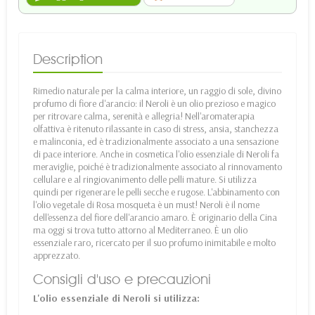
Description
Rimedio naturale per la calma interiore, un raggio di sole, divino
profumo di fiore d'arancio: il Neroli è un olio prezioso e magico
per ritrovare calma, serenità e allegria! Nell'aromaterapia
olfattiva è ritenuto rilassante in caso di stress, ansia, stanchezza
e malinconia, ed è tradizionalmente associato a una sensazione
di pace interiore. Anche in cosmetica l'olio essenziale di Neroli fa
meraviglie, poiché è tradizionalmente associato al rinnovamento
cellulare e al ringiovanimento delle pelli mature. Si utilizza
quindi per rigenerare le pelli secche e rugose. L'abbinamento con
l'olio vegetale di Rosa mosqueta è un must! Neroli è il nome
dell'essenza del fiore dell'arancio amaro. È originario della Cina
ma oggi si trova tutto attorno al Mediterraneo. È un olio
essenziale raro, ricercato per il suo profumo inimitabile e molto
apprezzato.
Consigli d'uso e precauzioni
L'olio essenziale di Neroli si utilizza: