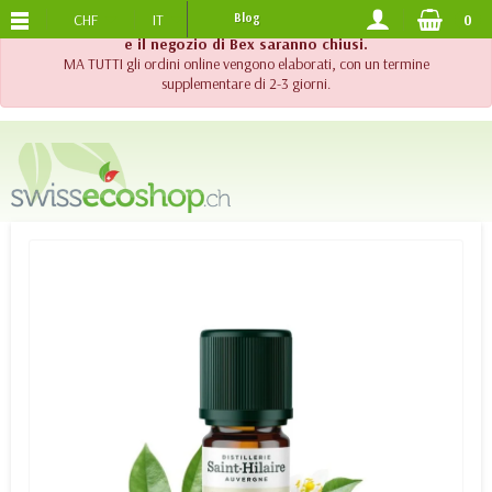
CHF
IT
Blog
0
SPEDIZIONE GRATUITA
DA 120.-
!! Importante !! Fino al 20 agosto 2026, l'assistenza telefonica
e il negozio di Bex saranno chiusi.
MA TUTTI gli ordini online vengono elaborati, con un termine
supplementare di 2-3 giorni.