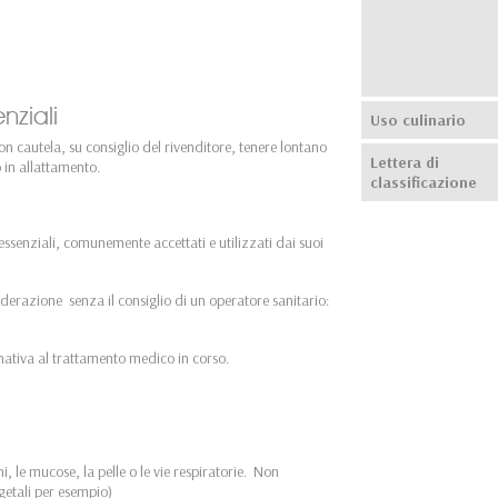
enziali
Uso culinario
con cautela, su consiglio del rivenditore, tenere lontano
Lettera di
 in allattamento.
classificazione
 essenziali, comunemente accettati e utilizzati dai suoi
derazione senza il consiglio di un operatore sanitario:
ernativa al trattamento medico in corso.
hi, le mucose, la pelle o le vie respiratorie. Non
egetali per esempio)