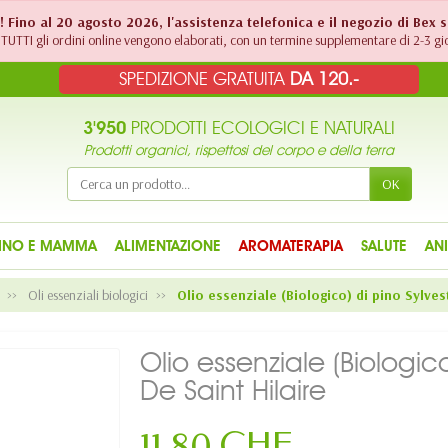
!! Fino al 20 agosto 2026, l'assistenza telefonica e il negozio di Bex 
TUTTI gli ordini online vengono elaborati, con un termine supplementare di 2-3 gio
SPEDIZIONE GRATUITA
DA 120.-
3'950
PRODOTTI ECOLOGICI E NATURALI
Prodotti organici, rispettosi del corpo e della terra
OK
INO E MAMMA
ALIMENTAZIONE
AROMATERAPIA
SALUTE
AN
Oli essenziali biologici
Olio essenziale (Biologico) di pino Sylvest
Olio essenziale (Biologico
De Saint Hilaire
11,80 CHF