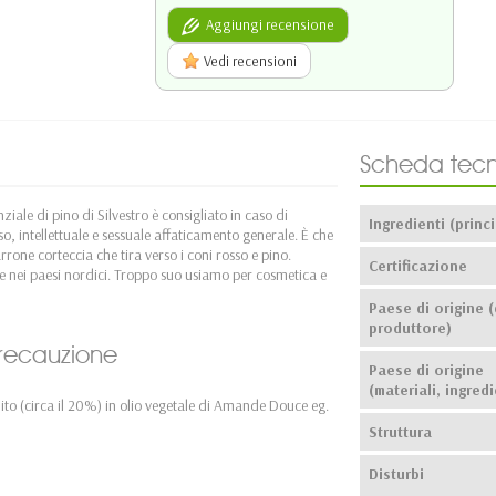
Aggiungi recensione
Vedi recensioni
Scheda tecn
iale di pino di Silvestro è consigliato in caso di
Ingredienti (princi
so, intellettuale e sessuale affaticamento generale. È che
rone corteccia che tira verso i coni rosso e pino.
Certificazione
e nei paesi nordici. Troppo suo usiamo per cosmetica e
Paese di origine (
produttore)
 precauzione
Paese di origine
(materiali, ingredi
luito (circa il 20%) in olio vegetale di Amande Douce eg.
Struttura
Disturbi