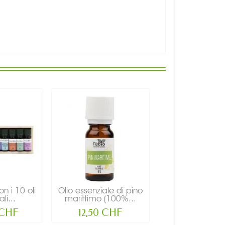
n i 10 oli
Olio essenziale di pino
li...
marittimo (100%...
 CHF
12,50 CHF