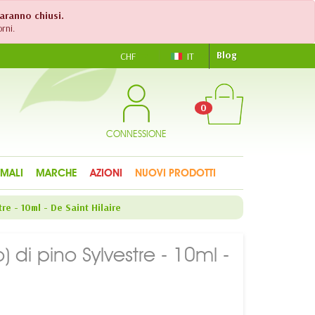
saranno chiusi.
rni.
Blog
CHF
IT
0
CONNESSIONE
IMALI
MARCHE
AZIONI
NUOVI PRODOTTI
re - 10ml - De Saint Hilaire
) di pino Sylvestre - 10ml -