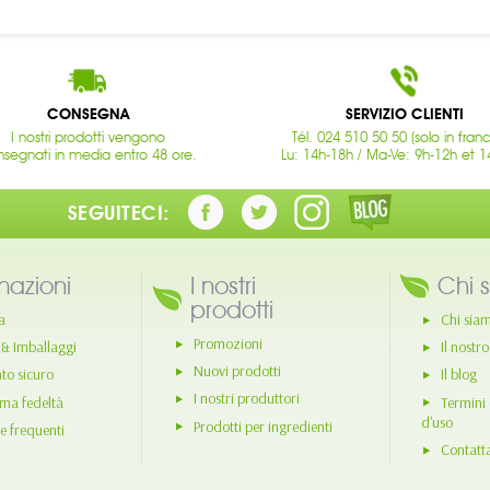
CONSEGNA
SERVIZIO CLIENTI
I nostri prodotti vengono
Tél. 024 510 50 50 (solo in fran
segnati in media entro 48 ore.
Lu: 14h-18h / Ma-Ve: 9h-12h et 1
SEGUITECI:
mazioni
I nostri
Chi 
prodotti
a
Chi sia
Promozioni
 & Imballaggi
Il nostr
Nuovi prodotti
o sicuro
Il blog
I nostri produttori
ma fedeltà
Termini 
d'uso
Prodotti per ingredienti
 frequenti
Contatt