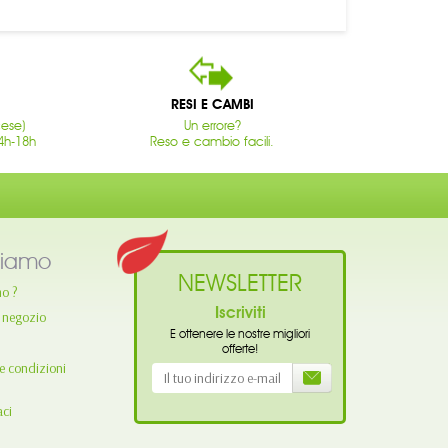
RESI E CAMBI
cese)
Un errore?
4h-18h
Reso e cambio facili.
siamo
NEWSLETTER
mo ?
Iscriviti
o negozio
E ottenere le nostre migliori
offerte!
e condizioni
aci