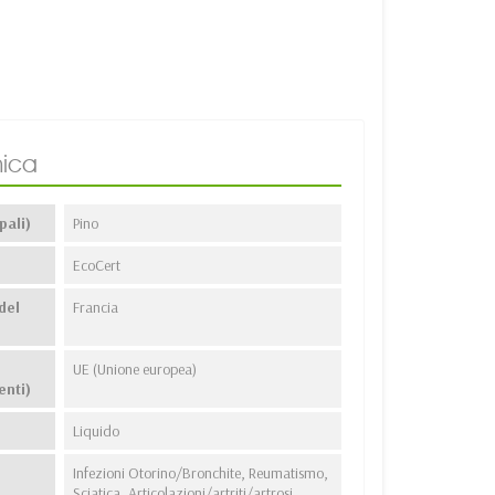
ica
pali)
Pino
EcoCert
del
Francia
UE (Unione europea)
enti)
Liquido
Infezioni Otorino/Bronchite, Reumatismo,
Sciatica, Articolazioni/artriti/artrosi