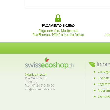
PAGAMENTO SICURO
Paga con Visa, Mastercard,
PostFinance, TWINT o tramite fattura
con
Infor
Consegn
SwissEcoShop.ch
Ecologia
Rue Centrale 25
1880 Bex
Pagament
Tél. +41 24 510 50 50
info@swissecoshop.ch
Program
Domande