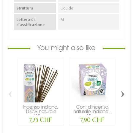
Struttura
Liquido
Lettera di
M
classificazione
You might also like
‹
›
Incenso indiano,
Coni d'incenso
Polv
100% naturale
naturale indiano -
inc
"Alta...
Alta...
7,25 CHF
7,90 CHF