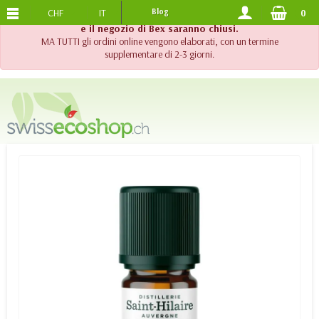
CHF
IT
Blog
0
SPEDIZIONE GRATUITA
DA 120.-
!! Importante !! Fino al 20 agosto 2026, l'assistenza telefonica
e il negozio di Bex saranno chiusi.
MA TUTTI gli ordini online vengono elaborati, con un termine
supplementare di 2-3 giorni.