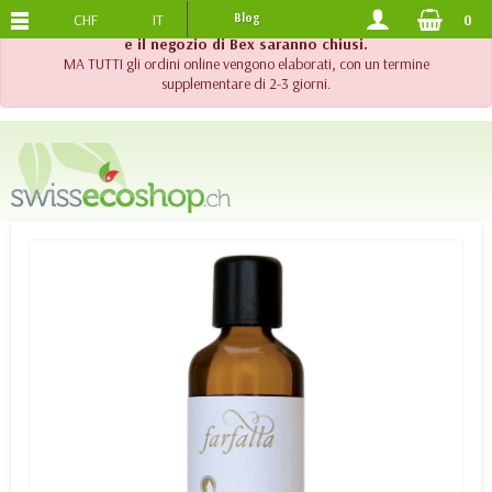
CHF
IT
Blog
0
SPEDIZIONE GRATUITA
DA 120.-
!! Importante !! Fino al 20 agosto 2026, l'assistenza telefonica
e il negozio di Bex saranno chiusi.
MA TUTTI gli ordini online vengono elaborati, con un termine
supplementare di 2-3 giorni.