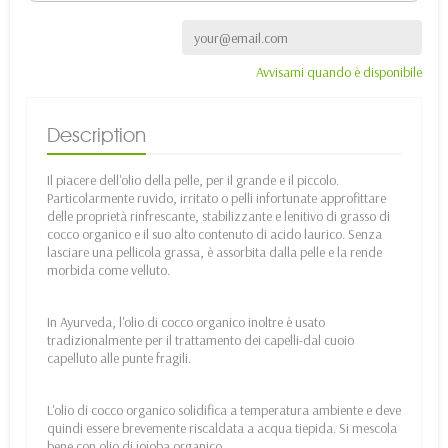
Avvisami quando è disponibile
Description
Il piacere dell'olio della pelle, per il grande e il piccolo.
Particolarmente ruvido, irritato o pelli infortunate approfittare
delle proprietà rinfrescante, stabilizzante e lenitivo di grasso di
cocco organico e il suo alto contenuto di acido laurico. Senza
lasciare una pellicola grassa, è assorbita dalla pelle e la rende
morbida come velluto.
In Ayurveda, l'olio di cocco organico inoltre è usato
tradizionalmente per il trattamento dei capelli-dal cuoio
capelluto alle punte fragili.
L'olio di cocco organico solidifica a temperatura ambiente e deve
quindi essere brevemente riscaldata a acqua tiepida. Si mescola
bene con olio di jojoba organico.