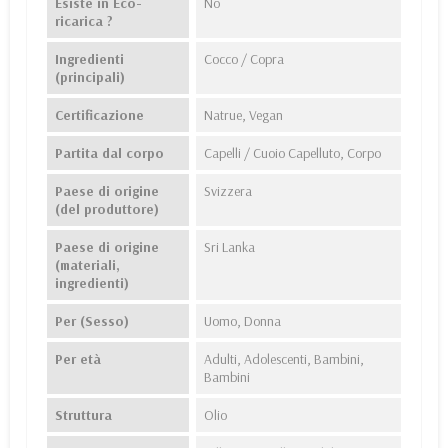
Esiste in Eco-
No
ricarica ?
Ingredienti
Cocco / Copra
(principali)
Certificazione
Natrue, Vegan
Partita dal corpo
Capelli / Cuoio Capelluto, Corpo
Paese di origine
Svizzera
(del produttore)
Paese di origine
Sri Lanka
(materiali,
ingredienti)
Per (Sesso)
Uomo, Donna
Per età
Adulti, Adolescenti, Bambini,
Bambini
Struttura
Olio