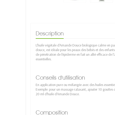
Description
L'huile végétale d'Amande Douce biologique calme en parti
douce, est idéale pour les peaux des bébés et des enfant
de pénétration de l'épiderme en fait un allié efficace de 
essentielles.
Conseils d'utilisation
En application pure ou mélangée avec des huiles essentiell
Exemple: pour un massage ralaxant, ajouter 10 gouttes 
20 ml d'huile d'Amande Douce.
Composition