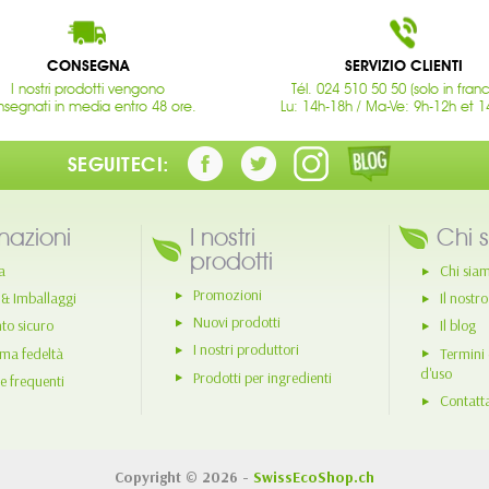
CONSEGNA
SERVIZIO CLIENTI
I nostri prodotti vengono
Tél. 024 510 50 50 (solo in fran
segnati in media entro 48 ore.
Lu: 14h-18h / Ma-Ve: 9h-12h et 1
SEGUITECI:
mazioni
I nostri
Chi 
prodotti
a
Chi sia
Promozioni
 & Imballaggi
Il nostr
Nuovi prodotti
o sicuro
Il blog
I nostri produttori
ma fedeltà
Termini 
d'uso
Prodotti per ingredienti
 frequenti
Contatt
Copyright © 2026 -
SwissEcoShop.ch