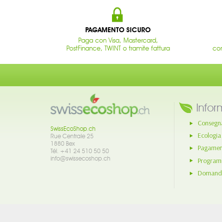
PAGAMENTO SICURO
Paga con Visa, Mastercard,
PostFinance, TWINT o tramite fattura
con
Infor
Consegn
SwissEcoShop.ch
Ecologia
Rue Centrale 25
1880 Bex
Pagament
Tél. +41 24 510 50 50
info@swissecoshop.ch
Program
Domande