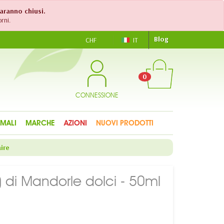
saranno chiusi.
rni.
Blog
CHF
IT
0
CONNESSIONE
IMALI
MARCHE
AZIONI
NUOVI PRODOTTI
ire
) di Mandorle dolci - 50ml