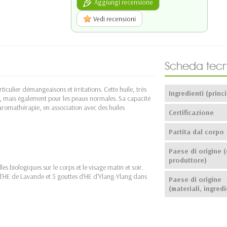
Aggiungi recensione
Vedi recensioni
Scheda tecn
culier démangeaisons et irritations. Cette huile, très
Ingredienti (princi
s, mais également pour les peaux normales. Sa capacité
l'aromathérapie, en association avec des huiles
Certificazione
Partita dal corpo
Paese di origine (
produttore)
es biologiques sur le corps et le visage matin et soir.
d'HE de Lavande et 5 gouttes d'HE d'Ylang-Ylang dans
Paese di origine
(materiali, ingredi