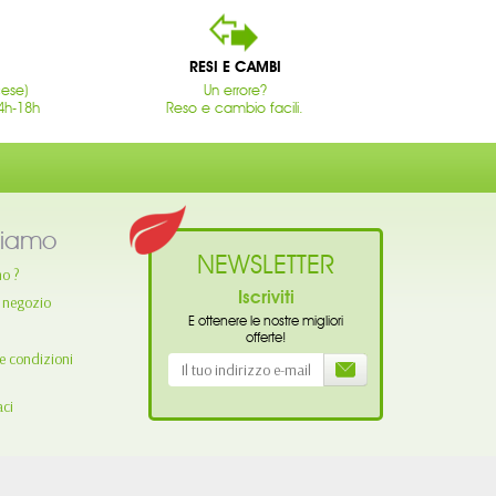
RESI E CAMBI
cese)
Un errore?
4h-18h
Reso e cambio facili.
siamo
NEWSLETTER
mo ?
Iscriviti
o negozio
E ottenere le nostre migliori
offerte!
e condizioni
aci