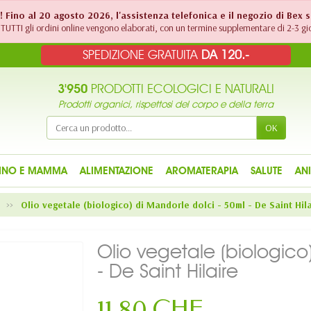
!! Fino al 20 agosto 2026, l'assistenza telefonica e il negozio di Bex 
TUTTI gli ordini online vengono elaborati, con un termine supplementare di 2-3 gio
SPEDIZIONE GRATUITA
DA 120.-
3'950
PRODOTTI ECOLOGICI E NATURALI
Prodotti organici, rispettosi del corpo e della terra
OK
INO E MAMMA
ALIMENTAZIONE
AROMATERAPIA
SALUTE
AN
O
Olio vegetale (biologico) di Mandorle dolci - 50ml - De Saint Hila
Olio vegetale (biologico
- De Saint Hilaire
11,80 CHF