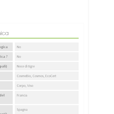
ica
ogica
No
ica ?
No
pali)
Noce di tigre
CosmeBio, Cosmos, EcoCert
Corpo, Viso
del
Francia
Spagna
enti)