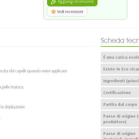
Aggiungi recensione
Vedi recensioni
Scheda tecn
È una carica ecol
Esiste in Eco-ricar
escita dei capelli quando viene applicato
Ingredienti (princi
la pelle matura.
Certificazione
Partita dal corpo
 la depilazione.
Paese di origine (
.
produttore)
Paese di origine
(materiali, ingredi