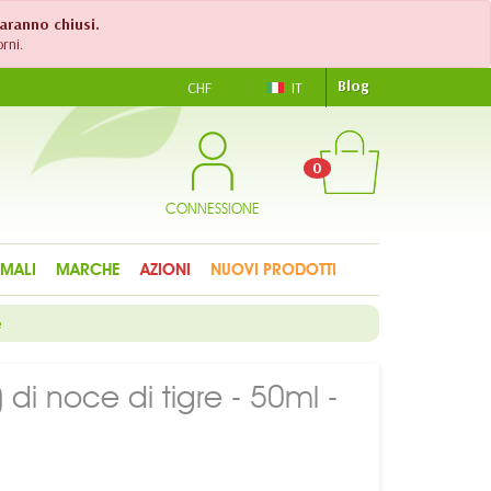
saranno chiusi.
rni.
Blog
CHF
IT
0
CONNESSIONE
IMALI
MARCHE
AZIONI
NUOVI PRODOTTI
e
 di noce di tigre - 50ml -