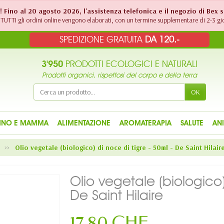
!! Fino al 20 agosto 2026, l'assistenza telefonica e il negozio di Bex 
TUTTI gli ordini online vengono elaborati, con un termine supplementare di 2-3 gio
SPEDIZIONE GRATUITA
DA 120.-
3'950
PRODOTTI ECOLOGICI E NATURALI
Prodotti organici, rispettosi del corpo e della terra
OK
INO E MAMMA
ALIMENTAZIONE
AROMATERAPIA
SALUTE
AN
O
Olio vegetale (biologico) di noce di tigre - 50ml - De Saint Hilair
Olio vegetale (biologico)
De Saint Hilaire
17,80 CHF