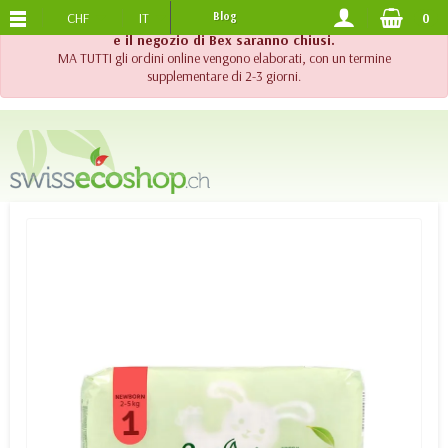
CHF
IT
Blog
0
SPEDIZIONE GRATUITA
DA 120.-
!! Importante !! Fino al 20 agosto 2026, l'assistenza telefonica
e il negozio di Bex saranno chiusi.
MA TUTTI gli ordini online vengono elaborati, con un termine
supplementare di 2-3 giorni.