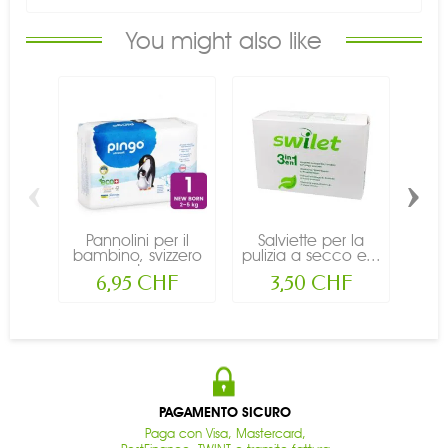
You might also like
‹
›
Pannolini per il
Salviette per la
Sa
bambino, svizzero
pulizia a secco e...
ed...
6,95 CHF
3,50 CHF
PAGAMENTO SICURO
Paga con Visa, Mastercard,