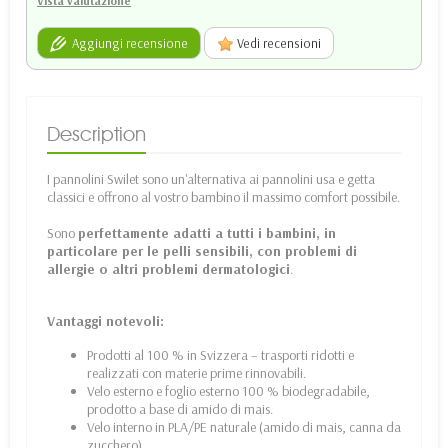
Vista valutazione
Aggiungi recensione
Vedi recensioni
Description
I pannolini Swilet sono un'alternativa ai pannolini usa e getta
classici e offrono al vostro bambino il massimo comfort possibile.
Sono
perfettamente adatti a tutti i bambini, in
particolare per le pelli sensibili, con problemi di
allergie o altri problemi dermatologici
.
Vantaggi notevoli:
Prodotti al 100 % in Svizzera – trasporti ridotti e
realizzati con materie prime rinnovabili.
Velo esterno e foglio esterno 100 % biodegradabile,
prodotto a base di amido di mais.
Velo interno in PLA/PE naturale (amido di mais, canna da
zucchero).