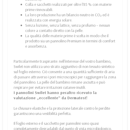
Colla e sacchetti realizzati per oltre l'85 % con materie
prime rinnovabili.
La loro produzione ha un bilancio neutro in CO₂ ed è
realizzata con energia solare.
Senza lozione, senza lattice, senza profumo – nessun
colore a contatto diretto con la pelle.
La qualità delle materie prime è scelta in modo che il
prodotto sia un pannolino Premium in termini di comfort
e assorbenza.
Particolarmente traspirante: nell'interesse del vostro bambino,
Swilet non utilizza uno strato aggiuntivo di non tessuto sintetico
sul foglio esterno. Ciò consente a una quantità sufficiente di aria
di passare attraverso i pori microscopici per raggiungere la zona
del pannolino. La pelle del bambino rimane asciutta e può
respirare per evitare irritazioni cutanee inutili.
I pannolini Swilet hanno peraltro ricevuto la
valutazione „eccellente“ da Dermatest!
Le chiusure elastiche e la protezione laterale contro le perdite
garantiscono una vestibilità perfetta.
Il foglio esterno e il sacchetto per pannolini sono quasi
completamente degradabili dal punto di vista microbiologico,