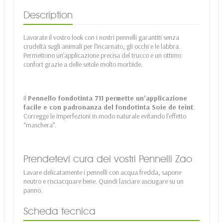
Description
Lavorate il vostro look con i nostri pennelli garantiti senza
crudeltà sugli animali per l’incarnato, gli occhi e le labbra.
Permettono un’applicazione precisa del trucco e un ottimo
confort grazie a delle setole molto morbide.
Il
Pennello fondotinta 711 permette un’applicazione
facile e con padronanza del fondotinta Soie de teint
.
Corregge le imperfezioni in modo naturale evitando l’effetto
“maschera”.
Prendetevi cura dei vostri Pennelli Zao
Lavare delicatamente i pennelli con acqua fredda, sapone
neutro e risciacquare bene. Quindi lasciare asciugare su un
panno.
Scheda tecnica