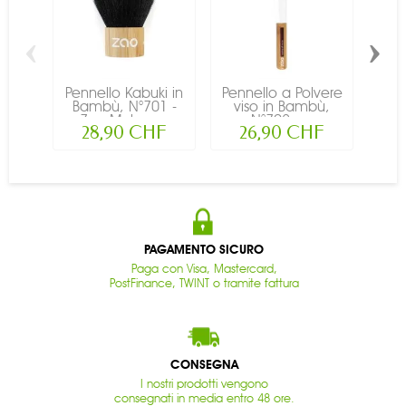
‹
›
Pennello Kabuki in
Pennello a Polvere
Pen
Bambù, N°701 -
viso in Bambù,
Ba
Zao Make-up
N°702 -...
Z
28,90 CHF
26,90 CHF
PAGAMENTO SICURO
Paga con Visa, Mastercard,
PostFinance, TWINT o tramite fattura
CONSEGNA
I nostri prodotti vengono
consegnati in media entro 48 ore.