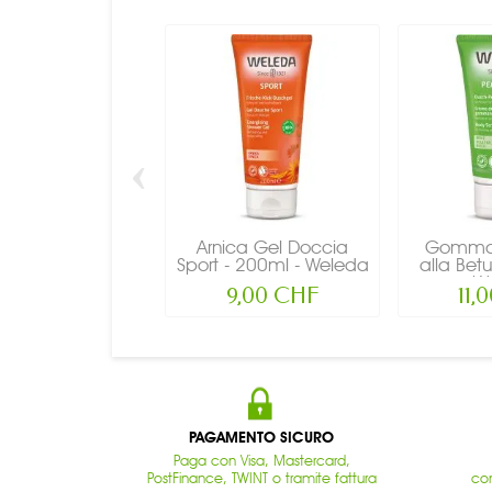
‹
Arnica Gel Doccia
Gomma
Sport - 200ml - Weleda
alla Betu
W
9,00 CHF
11,
PAGAMENTO SICURO
Paga con Visa, Mastercard,
PostFinance, TWINT o tramite fattura
con