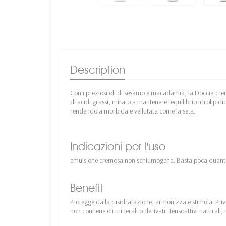
Description
Con i preziosi oli di sesamo e macadamia, la Doccia cr
di acidi grassi, mirato a mantenere l'equilibrio idrolipid
rendendola morbida e vellutata come la seta.
Indicazioni per l'uso
emulsione cremosa non schiumogena. Basta poca quanti
Benefit
Protegge dalla disidratazione, armonizza e stimola. Priva
non contiene oli minerali o derivati. Tensoattivi natura