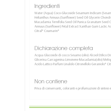
Ingredienti
Water (Aqua) Coco-Glucoside Sesamum Indicum (Sesame
Helianthus Annuus (Sunflower) Seed Oil Glycerin Chond
Macadamia Ternifolia Seed Oil Punica Granatum Seed Oi
Annuus (Sunflower) Petal Extract Xanthan Gum Lactic Aci
Citral* Coumarin*
Dichiarazione completa
Acqua Glucoside di cocco Sesamo (olio) Alcool Etilico D
Glicerina Carragenina Limonene Macadamia(olio) Melogra
Acido Lattico Parfum Linalolo Citronellolo Geraniolo* C
Non contiene
Priva di conservanti, coloranti e profumazioni di sintesi e