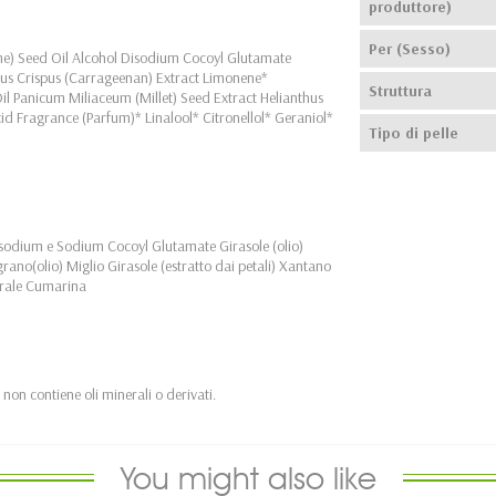
produttore)
Per (Sesso)
) Seed Oil Alcohol Disodium Cocoyl Glutamate
rus Crispus (Carrageenan) Extract Limonene*
Struttura
l Panicum Miliaceum (Millet) Seed Extract Helianthus
d Fragrance (Parfum)* Linalool* Citronellol* Geraniol*
Tipo di pelle
isodium e Sodium Cocoyl Glutamate Girasole (olio)
no(olio) Miglio Girasole (estratto dai petali) Xantano
itrale Cumarina
 non contiene oli minerali o derivati.
You might also like