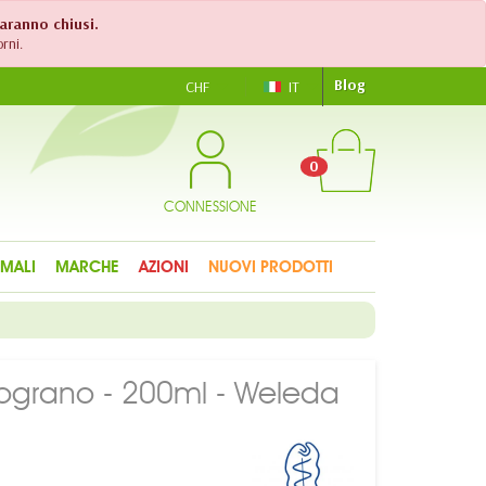
saranno chiusi.
rni.
Blog
CHF
IT
0
CONNESSIONE
IMALI
MARCHE
AZIONI
NUOVI PRODOTTI
ograno - 200ml - Weleda