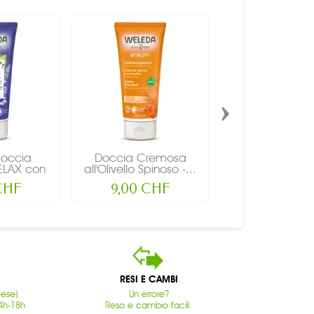
›
occia
Doccia Cremosa
Crema Doc
RELAX con
all'Olivello Spinoso -...
Aromatica LOV
,...
Rosa...
CHF
9,00 CHF
9,00 CH
RESI E CAMBI
cese)
Un errore?
4h-18h
Reso e cambio facili.