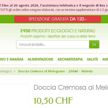
!! Fino al 20 agosto 2026, l'assistenza telefonica e il negozio di Bex 
TUTTI gli ordini online vengono elaborati, con un termine supplementare di 2-3 gio
SPEDIZIONE GRATUITA
DA 120.-
3'950
PRODOTTI ECOLOGICI E NATURALI
Prodotti organici, rispettosi del corpo e della terra
OK
INO E MAMMA
ALIMENTAZIONE
AROMATERAPIA
SALUTE
AN
biologica
Doccia Cremosa al Melograno - 200ml - Weleda
Doccia Cremosa al Mel
10,50 CHF