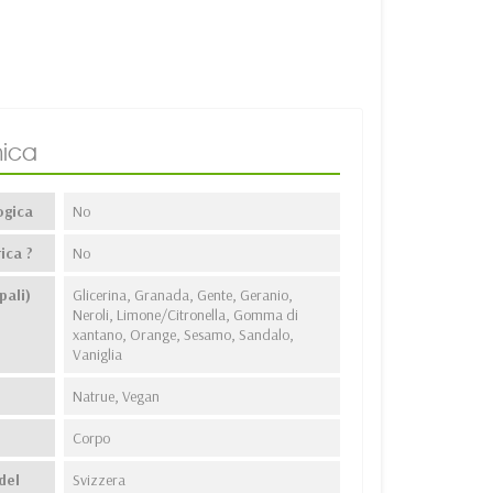
ica
ogica
No
ica ?
No
pali)
Glicerina, Granada, Gente, Geranio,
Neroli, Limone/Citronella, Gomma di
xantano, Orange, Sesamo, Sandalo,
Vaniglia
Natrue, Vegan
Corpo
del
Svizzera