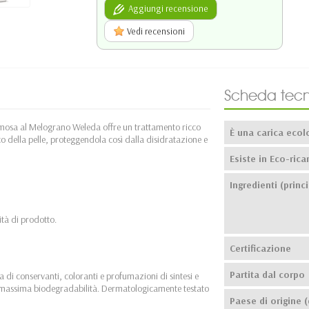
Aggiungi recensione
Vedi recensioni
Scheda tecn
emosa al Melograno Weleda offre un trattamento ricco
È una carica ecol
ico della pelle, proteggendola così dalla disidratazione e
Esiste in Eco-ricar
Ingredienti (princi
tà di prodotto.
Certificazione
Partita dal corpo
 di conservanti, coloranti e profumazioni di sintesi e
li, massima biodegradabilità. Dermatologicamente testato
Paese di origine (