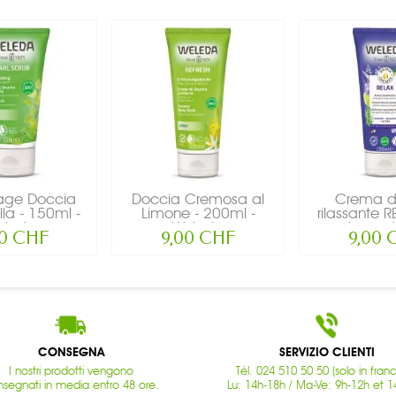
ge Doccia
Doccia Cremosa al
Crema d
lla - 150ml -
Limone - 200ml -
rilassante 
eleda
Weleda
lavanda
00 CHF
9,00 CHF
9,00 
CONSEGNA
SERVIZIO CLIENTI
I nostri prodotti vengono
Tél. 024 510 50 50 (solo in fran
segnati in media entro 48 ore.
Lu: 14h-18h / Ma-Ve: 9h-12h et 1