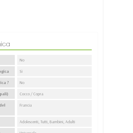
ica
No
ogica
Sì
ica ?
No
pali)
Cocco / Copra
del
Francia
Adolescenti, Tutti, Bambini, Adulti
a
Universale