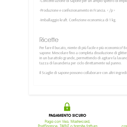
-Concentrazione di sapone per un ampio spettro di impi
-Produzione e confezionamento in Francia. < /p >
-Imballaggio kraft. Confezione economica di 1 kg.
Ricette
Per fare il bucato, niente di più facile e più economico! B
sapone. Mescolare fino a completa dissoluzione di glitter.
in un barattolo grande, permettendo di agitare la lavand
tazza di lavanderia per ciclo direttamente sul panno.
Il Scaglie di sapone possono collaborare con altri ingred
PAGAMENTO SICURO
Paga con Visa, Mastercard,
PostFinance, TWINT o tramite fattura
con