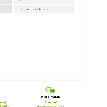
Bucati, Pulizia della casa
RESI E CAMBI
cese)
Un errore?
4h-18h
Reso e cambio facili.