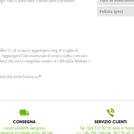
ego. Senza adiuvante, conservante o profumo.
Pulizia (per)
ollire 1 L di acqua e aggiungere 40g di scaglie di
 Aggiungere l'olio essenziale di vostra scelta e versare
eria che verrà congelata mentre si raffredda. Mettete 1
ienti del verde farmacia.®
CONSEGNA
SERVIZIO CLIENTI
I nostri prodotti vengono
Tél. 024 510 50 50 (solo in fran
segnati in media entro 48 ore.
Lu: 14h-18h / Ma-Ve: 9h-12h et 1