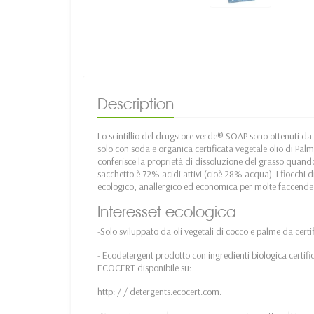
Description
Lo scintillio del drugstore verde® SOAP sono ottenuti da t
solo con soda e organica certificata vegetale olio di Palm
conferisce la proprietà di dissoluzione del grasso quand
sacchetto è 72% acidi attivi (cioè 28% acqua). I fiocchi 
ecologico, anallergico ed economica per molte faccende, 
Interesset ecologica
-Solo sviluppato da oli vegetali di cocco e palme da certif
- Ecodetergent prodotto con ingredienti biologica certi
ECOCERT disponibile su:
http: / / detergents.ecocert.com.