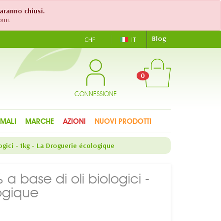
saranno chiusi.
rni.
Blog
CHF
IT
0
CONNESSIONE
IMALI
MARCHE
AZIONI
NUOVI PRODOTTI
ogici - 1kg - La Droguerie écologique
a base di oli biologici -
ogique