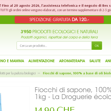
!! Fino al 20 agosto 2026, l'assistenza telefonica e il negozio di Bex 
TUTTI gli ordini online vengono elaborati, con un termine supplementare di 2-3 gio
SPEDIZIONE GRATUITA
DA 120.-
3'950
PRODOTTI ECOLOGICI E NATURALI
Prodotti organici, rispettosi del corpo e della terra
OK
INO E MAMMA
ALIMENTAZIONE
AROMATERAPIA
SALUTE
AN
otti per la pulizia biologici
Fiocchi di sapone, 100% a base di oli biol
Fiocchi di sapone, 100% 
1kg - La Droguerie écol
14,90 CHF