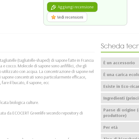
Aggiungi recensione
Vedi recensioni
Scheda tecn
agliatelle (tagliatelle-shaped) di sapone fatte in Francia
È un accessorio
a e cocco. Molecole di sapone sono anfifilici, che gli
o utilizzato con acqua. La concentrazione di sapone nel
È una carica ecol
di sapone concentrati sono particolarmente efficace,
fare il bucato, il sapone, ecc
Esiste in Eco-ricar
Ingredienti (princi
icata biologica culture.
Paese di origine (
ficata da ECOCERT Greenlife secondo repository di
produttore)
Per età
Tipo di biancheri