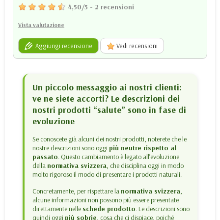
4,50
/
5
-
2
recensioni
Vista valutazione
Aggiungi recensione
Vedi recensioni
Un piccolo messaggio ai nostri clienti:
ve ne siete accorti? Le descrizioni dei
nostri prodotti “salute” sono in fase di
evoluzione
Se conoscete già alcuni dei nostri prodotti, noterete che le
nostre descrizioni sono oggi
più neutre rispetto al
passato
. Questo cambiamento è legato all’evoluzione
della
normativa svizzera
, che disciplina oggi in modo
molto rigoroso il modo di presentare i prodotti naturali.
Concretamente, per rispettare la
normativa svizzera
,
alcune informazioni non possono più essere presentate
direttamente nelle
schede prodotto
. Le descrizioni sono
quindi oggi
più sobrie
, cosa che ci dispiace, poiché