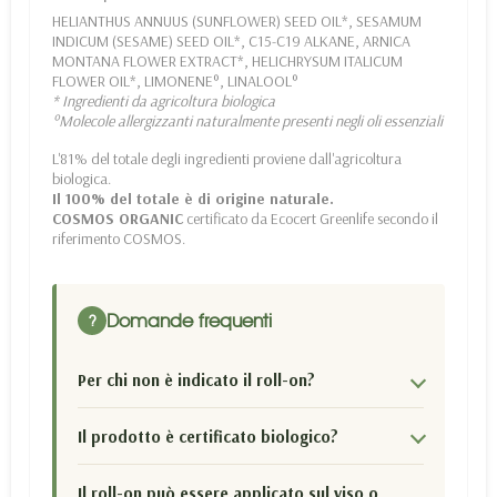
HELIANTHUS ANNUUS (SUNFLOWER) SEED OIL*, SESAMUM
INDICUM (SESAME) SEED OIL*, C15-C19 ALKANE, ARNICA
MONTANA FLOWER EXTRACT*, HELICHRYSUM ITALICUM
FLOWER OIL*, LIMONENE°, LINALOOL°
* Ingredienti da agricoltura biologica
°Molecole allergizzanti naturalmente presenti negli oli essenziali
L'81% del totale degli ingredienti proviene dall'agricoltura
biologica.
Il 100% del totale è di origine naturale.
COSMOS ORGANIC
certificato da Ecocert Greenlife secondo il
riferimento COSMOS.
Domande frequenti
?
Per chi non è indicato il roll-on?
Il prodotto è certificato biologico?
Il roll-on può essere applicato sul viso o