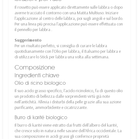
Il rossetto
può essere
applicato
direttamente sulle
labbra
o
dopo
averne
tracciato il
contorno
con
una
Matita
Multiuso
.
Iniziare
l'applicazione
al
centro
delle
labbra
,
poi
sugli
angoli
e sul
bordo
.
Per
una
linea
più
precisa
l'applicazione
può essere
effettuata
con
il
pennello per labbra
.
Suggerimento
Per un risultato perfetto, si consiglia di curare le labbra
quotidianamente con l'Olio per labbra, il Balsamo per labbra e
di utilizzare lo Stick per labbra una volta alla settimana.
Composizione
Ingredienti chiave
Olio di ricino biologico
Il suo acido grasso specifico, l'acido ricinoleico, fa di questo olio
un prodotto di bellezza dalle sorprendenti virtù già note
nell'antichità. Allevia i disturbi della pelle grazie alla sua azione
purificante, ammorbidente e cicatrizzante.
Burro di karité biologico
Il burro di karité viene estratto dai frutti dell'albero del karité,
che cresce solo in natura nelle savane dell'Africa occidentale. La
sua composizione in acidi grassi gli conferisce proprietà