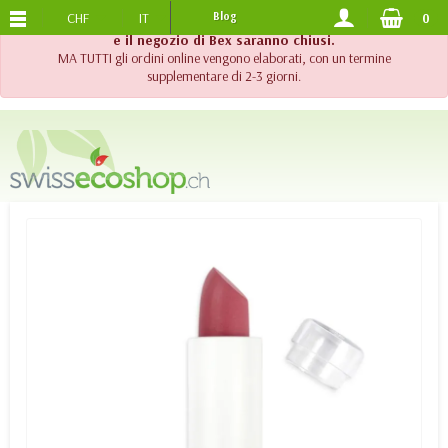
CHF
IT
Blog
0
SPEDIZIONE GRATUITA
DA 120.-
!! Importante !! Fino al 20 agosto 2026, l'assistenza telefonica
e il negozio di Bex saranno chiusi.
MA TUTTI gli ordini online vengono elaborati, con un termine
supplementare di 2-3 giorni.