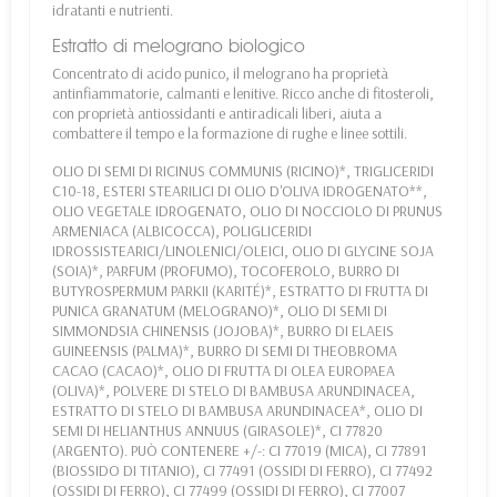
idratanti e nutrienti.
Estratto di melograno biologico
Concentrato di acido punico, il melograno ha proprietà
antinfiammatorie, calmanti e lenitive. Ricco anche di fitosteroli,
con proprietà antiossidanti e antiradicali liberi, aiuta a
combattere il tempo e la formazione di rughe e linee sottili.
OLIO DI SEMI DI RICINUS COMMUNIS (RICINO)*, TRIGLICERIDI
C10-18, ESTERI STEARILICI DI OLIO D'OLIVA IDROGENATO**,
OLIO VEGETALE IDROGENATO, OLIO DI NOCCIOLO DI PRUNUS
ARMENIACA (ALBICOCCA), POLIGLICERIDI
IDROSSISTEARICI/LINOLENICI/OLEICI, OLIO DI GLYCINE SOJA
(SOIA)*, PARFUM (PROFUMO), TOCOFEROLO, BURRO DI
BUTYROSPERMUM PARKII (KARITÉ)*, ESTRATTO DI FRUTTA DI
PUNICA GRANATUM (MELOGRANO)*, OLIO DI SEMI DI
SIMMONDSIA CHINENSIS (JOJOBA)*, BURRO DI ELAEIS
GUINEENSIS (PALMA)*, BURRO DI SEMI DI THEOBROMA
CACAO (CACAO)*, OLIO DI FRUTTA DI OLEA EUROPAEA
(OLIVA)*, POLVERE DI STELO DI BAMBUSA ARUNDINACEA,
ESTRATTO DI STELO DI BAMBUSA ARUNDINACEA*, OLIO DI
SEMI DI HELIANTHUS ANNUUS (GIRASOLE)*, CI 77820
(ARGENTO). PUÒ CONTENERE +/-: CI 77019 (MICA), CI 77891
(BIOSSIDO DI TITANIO), CI 77491 (OSSIDI DI FERRO), CI 77492
(OSSIDI DI FERRO), CI 77499 (OSSIDI DI FERRO), CI 77007