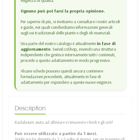
esigenza di qualità.
Ognuno può poi farsi la propria opinione.
Per saperne di più, vi invitiamo a consultare i nostri articoli
e guide, nei quali condividiamo informazioni generali
sugli usi tradizionali delle piante e degli oli essenziali.
Una parte del nostro catalogo è attualmente
in fase di
aggiornamento
. SwissEcoShop, essendo una struttura
indipendente che gestisce internamente tutti i contenuti,
procede a questo adattamento in modo progressivo.
Alcune schede possono quindi ancora contenere
formulazioni precedenti, attualmente in fase di
adattamento per rispondere a queste nuove esigenze.
Description
Badaboum aiuta ad alleviare e rimuovere i lividi e gli urti!
Può essere utilizzato a partire da 3 mesi.
Applicare localmente da 3 a 5 volte al giorno, per un massimo di