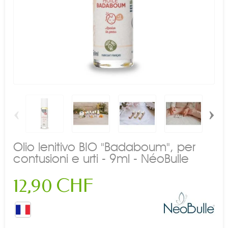
‹
›
Olio lenitivo BIO "Badaboum", per
contusioni e urti - 9ml - NéoBulle
12,90 CHF