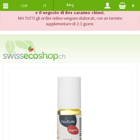
CHF
IT
Blog
0
SPEDIZIONE GRATUITA
DA 120.-
!! Importante !! Fino al 20 agosto 2026, l'assistenza telefonica
e il negozio di Bex saranno chiusi.
MA TUTTI gli ordini online vengono elaborati, con un termine
supplementare di 2-3 giorni.