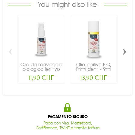
You might also like
‹
›
Olio da massaggio
Olio lenitivo BIO,
Oli
biologico lenitivo
Primi denti - 9ml
per
per...
-...
11,90 CHF
13,90 CHF
PAGAMENTO SICURO
Paga con Visa, Mastercard,
PostFinance, TWINT o tramite fattura