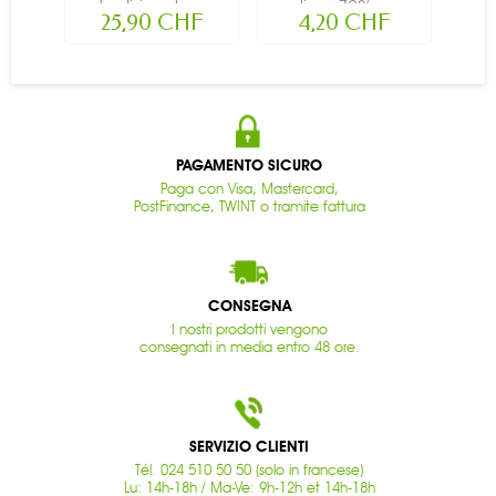
tradizionale...
oliva, 72% -...
ol
25,90 CHF
4,20 CHF
PAGAMENTO SICURO
Paga con Visa, Mastercard,
PostFinance, TWINT o tramite fattura
CONSEGNA
I nostri prodotti vengono
consegnati in media entro 48 ore.
SERVIZIO CLIENTI
Tél. 024 510 50 50 (solo in francese)
Lu: 14h-18h / Ma-Ve: 9h-12h et 14h-18h