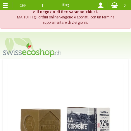
CHF
IT
Blog
0
SPEDIZIONE GRATUITA
DA 120.-
!! Importante !! Fino al 20 agosto 2026, l'assistenza telefonica
e il negozio di Bex saranno chiusi.
MA TUTTI gli ordini online vengono elaborati, con un termine
supplementare di 2-3 giorni.