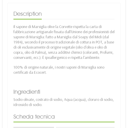
Description
Il sapone di Marsiglia olive la Corvette rispetta la carta di
fabbricazione artigianale fissata dall'Unione dei professionisti del
sapone di Marsiglia: fatto a Marsiglia dal Soapy del Midi (dal
1984), secondo il processo tradizionale di cottura in POT, a base
di oli esclusivamente di origine vegetale (olio d'oliva e olio di
copra, olio di Palma), senza additivi chimici (coloranti, Profumi,
conservanti, ecc.). È ipoallergenico e rispetta l'ambiente.
100% di origine naturale, i nostri saponi di Marsiglia sono
certificati da Ecocert.
Ingredienti
Sodio olivate, costrato di sodio, Aqua (acqua), cloruro di sodio,
idrossido di sodio.
Scheda tecnica