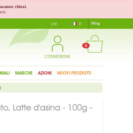
saranno chiusi.
rni.
Blog
CHF
IT
0
CONNESSIONE
IMALI
MARCHE
AZIONI
NUOVI PRODOTTI
)
o, Latte d'asina - 100g -