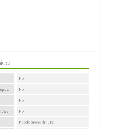
ica
No
ogica
No
No
ica ?
No
Piccolo (meno di 151g)