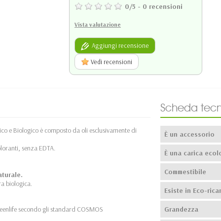
0
/
5
-
0
recensioni
Vista valutazione
Aggiungi recensione
Vedi recensioni
Scheda tecn
gico e Biologico è composto da oli esclusivamente di
È un accessorio
oloranti, senza EDTA.
È una carica ecol
Commestibile
aturale.
ra biologica.
Esiste in Eco-ricar
 Greenlife secondo gli standard COSMOS
Grandezza