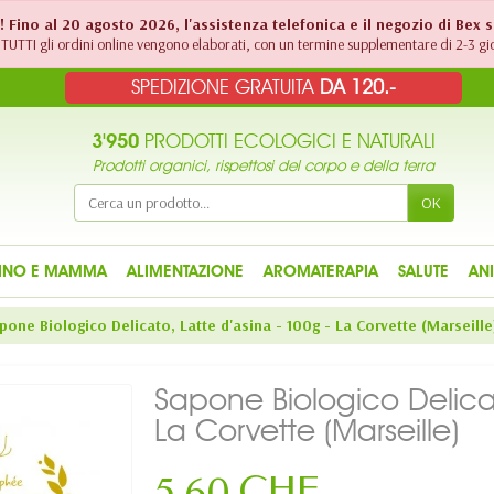
!! Fino al 20 agosto 2026, l'assistenza telefonica e il negozio di Bex 
TUTTI gli ordini online vengono elaborati, con un termine supplementare di 2-3 gio
SPEDIZIONE GRATUITA
DA 120.-
3'950
PRODOTTI ECOLOGICI E NATURALI
Prodotti organici, rispettosi del corpo e della terra
OK
INO E MAMMA
ALIMENTAZIONE
AROMATERAPIA
SALUTE
AN
pone Biologico Delicato, Latte d'asina - 100g - La Corvette (Marseille
Sapone Biologico Delicat
La Corvette (Marseille)
5,60 CHF