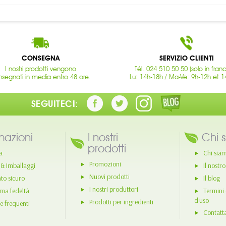
CONSEGNA
SERVIZIO CLIENTI
I nostri prodotti vengono
Tél. 024 510 50 50 (solo in fran
segnati in media entro 48 ore.
Lu: 14h-18h / Ma-Ve: 9h-12h et 1
SEGUITECI:
mazioni
I nostri
Chi 
prodotti
a
Chi sia
Promozioni
 & Imballaggi
Il nostr
Nuovi prodotti
o sicuro
Il blog
I nostri produttori
ma fedeltà
Termini 
d'uso
Prodotti per ingredienti
 frequenti
Contatt