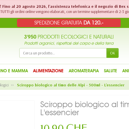
!! Fino al 20 agosto 2026, l'assistenza telefonica e il negozio di Bex 
TUTTI gli ordini online vengono elaborati, con un termine supplementare di 2-3 gio
SPEDIZIONE GRATUITA
DA 120.-
3'950
PRODOTTI ECOLOGICI E NATURALI
Prodotti organici, rispettosi del corpo e della terra
OK
INO E MAMMA
ALIMENTAZIONE
AROMATERAPIA
SALUTE
AN
logici
Sciroppo biologico al timo delle Alpi - 500ml - L'essencier
Sciroppo biologico al tim
L'essencier
10,90 CHF