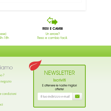
RESI E CAMBI
cese)
Un errore?
4h-18h
Reso e cambio facili.
siamo
NEWSLETTER
mo ?
Iscriviti
o negozio
E ottenere le nostre migliori
offerte!
e condizioni
aci