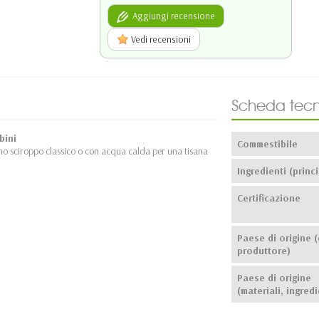
Aggiungi recensione
Vedi recensioni
Scheda tecn
bini
Commestibile
no sciroppo classico o con acqua calda per una tisana
Ingredienti (princi
Certificazione
Paese di origine (
produttore)
Paese di origine
(materiali, ingredi