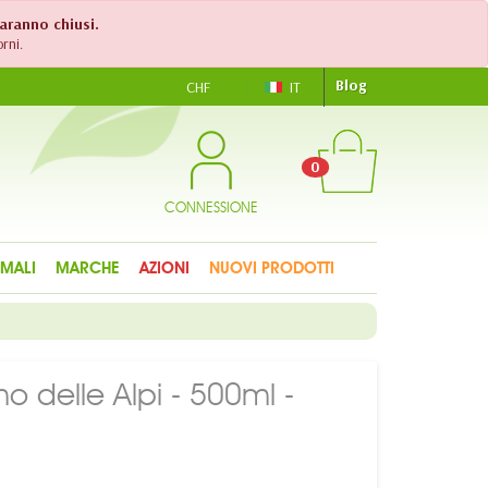
saranno chiusi.
rni.
Blog
CHF
IT
0
CONNESSIONE
IMALI
MARCHE
AZIONI
NUOVI PRODOTTI
o delle Alpi - 500ml -