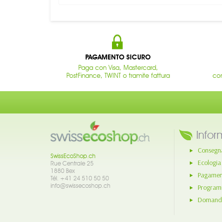
PAGAMENTO SICURO
Paga con Visa, Mastercard,
PostFinance, TWINT o tramite fattura
con
Infor
Consegn
SwissEcoShop.ch
Ecologia
Rue Centrale 25
1880 Bex
Pagament
Tél. +41 24 510 50 50
info@swissecoshop.ch
Program
Domande