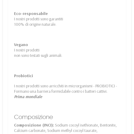
Eco-responsabile
I nostri prodotti sono garantiti
100% di origine naturale.
Vegano
I nostri prodotti
non sono testati sugli animali.
Probiotici
I nostri prodotti sono arricchiti in microrganismi - PROBIOTICI -
Formano una barriera formidabile contro i batteri cattivi.
Prima mondiale
Composizione
Composizione (INCI):
Sodium cocoyl isethionate, Bentonite,
Calcium carbonate, Sodium methyl cocoyl taurate,