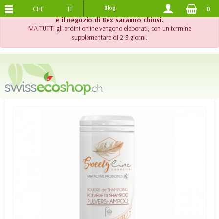
CHF
IT
Blog
0
SPEDIZIONE GRATUITA
DA 120.-
!! Importante !! Fino al 20 agosto 2026, l'assistenza telefonica
e il negozio di Bex saranno chiusi.
MA TUTTI gli ordini online vengono elaborati, con un termine
supplementare di 2-3 giorni.