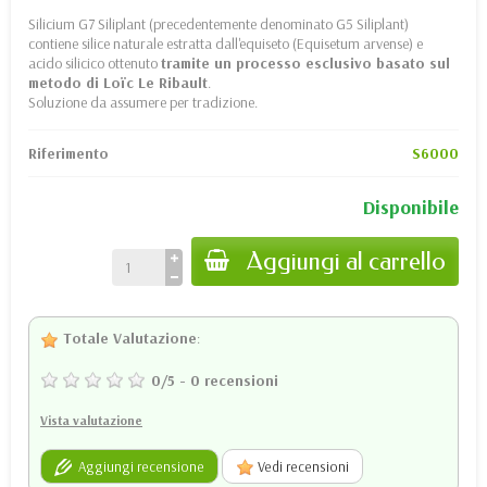
Silicium G7 Siliplant (precedentemente denominato G5 Siliplant)
contiene silice naturale estratta dall'equiseto (Equisetum arvense) e
acido silicico ottenuto
tramite un processo esclusivo basato sul
metodo di Loïc Le Ribault
.
Soluzione da assumere per tradizione.
Riferimento
S6000
Disponibile
Aggiungi al carrello
Totale Valutazione
:
0
/
5
-
0
recensioni
Vista valutazione
Aggiungi recensione
Vedi recensioni