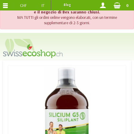
CHF
IT
Blog
0
SPEDIZIONE GRATUITA
DA 120.-
!! Importante !! Fino al 20 agosto 2026, l'assistenza telefonica
e il negozio di Bex saranno chiusi.
MA TUTTI gli ordini online vengono elaborati, con un termine
supplementare di 2-3 giorni.