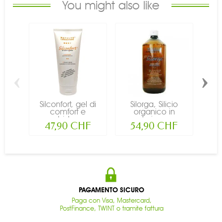
You might also like
‹
›
Silconfort, gel di
Silorga, Silicio
Sili
comfort e
organico in
i
morbidezza...
soluzione...
47,90 CHF
54,90 CHF
PAGAMENTO SICURO
Paga con Visa, Mastercard,
PostFinance, TWINT o tramite fattura