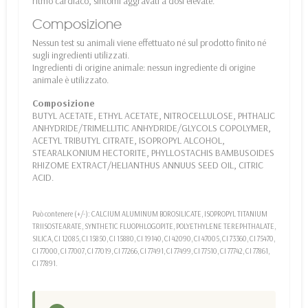
ritmo cardiaco, sintomi aggravati a dosi elevate.
Composizione
Nessun test su animali viene effettuato né sul prodotto finito né
sugli ingredienti utilizzati.
Ingredienti di origine animale: nessun ingrediente di origine
animale è utilizzato.
Composizione
BUTYL ACETATE, ETHYL ACETATE, NITROCELLULOSE, PHTHALIC
ANHYDRIDE/TRIMELLITIC ANHYDRIDE/GLYCOLS COPOLYMER,
ACETYL TRIBUTYL CITRATE, ISOPROPYL ALCOHOL,
STEARALKONIUM HECTORITE, PHYLLOSTACHIS BAMBUSOIDES
RHIZOME EXTRACT/HELIANTHUS ANNUUS SEED OIL, CITRIC
ACID.
Può contenere (+/-): CALCIUM ALUMINUM BOROSILICATE, ISOPROPYL TITANIUM
TRIISOSTEARATE, SYNTHETIC FLUOPHLOGOPITE, POLYETHYLENE TEREPHTHALATE,
SILICA, CI 12085, CI 15850, CI 15880, CI 19140, CI 42090, CI 47005, CI 73360, CI 75470,
CI 77000, CI 77007, CI 77019, CI 77266, CI 77491, CI 77499, CI 77510, CI 77742, CI 77861,
CI 77891.