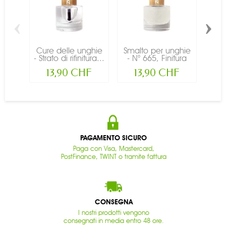
‹
›
Cure delle unghie
Smalto per unghie
Sma
- Strato di rifinitura...
- N° 665, Finitura
ung
con...
13,90 CHF
13,90 CHF
PAGAMENTO SICURO
Paga con Visa, Mastercard,
PostFinance, TWINT o tramite fattura
CONSEGNA
I nostri prodotti vengono
consegnati in media entro 48 ore.