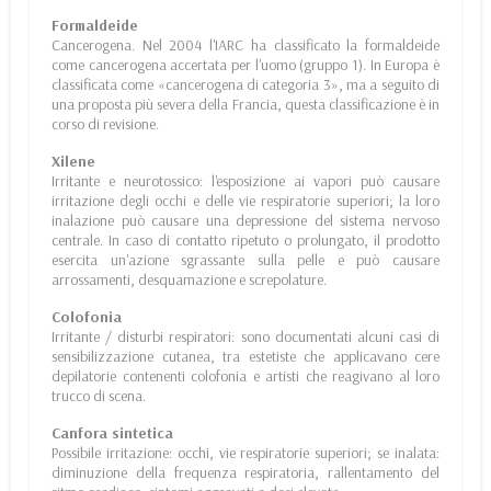
Formaldeide
Cancerogena. Nel 2004 l'IARC ha classificato la formaldeide
come cancerogena accertata per l'uomo (gruppo 1). In Europa è
classificata come «cancerogena di categoria 3», ma a seguito di
una proposta più severa della Francia, questa classificazione è in
corso di revisione.
Xilene
Irritante e neurotossico: l'esposizione ai vapori può causare
irritazione degli occhi e delle vie respiratorie superiori; la loro
inalazione può causare una depressione del sistema nervoso
centrale. In caso di contatto ripetuto o prolungato, il prodotto
esercita un'azione sgrassante sulla pelle e può causare
arrossamenti, desquamazione e screpolature.
Colofonia
Irritante / disturbi respiratori: sono documentati alcuni casi di
sensibilizzazione cutanea, tra estetiste che applicavano cere
depilatorie contenenti colofonia e artisti che reagivano al loro
trucco di scena.
Canfora sintetica
Possibile irritazione: occhi, vie respiratorie superiori; se inalata:
diminuzione della frequenza respiratoria, rallentamento del