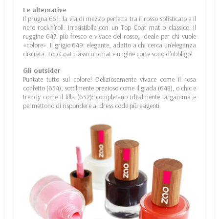
Le alternative
Il prugna 651: la via di mezzo perfetta tra il rosso sofisticato e il
nero rock'n'roll. Irresistibile con un Top Coat mat o classico. Il
ruggine 647: più fresco e vivace del rosso, ideale per chi vuole
«colore». Il grigio 649: elegante, adatto a chi cerca un'eleganza
discreta. Top Coat classico o mat e unghie corte sono d'obbligo!
Gli outsider
Puntate tutto sul colore! Deliziosamente vivace come il rosa
confetto (654), sottilmente prezioso come il giada (648), o chic e
trendy come il lilla (652): completano idealmente la gamma e
permettono di rispondere ai dress code più esigenti.