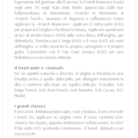
Espressione del glamour alla francese, la French Manicure è nata
negli anni '70 negli Stati Uniti. Molto apprezzata dalle star
hollywoodiane, fu denominata «French» in riferimento al
«French Touch», sinonimo di eleganza e raffinatezza. Come
applicare la «French Manicure»: applicare il rinforzante (635)
per preparare l'unghia e facilitare la tenuta. Applicare quindi uno
strato di smalto bianco (641) sulla zona libera dell'unghia, per
delimitarla. Stendere poi il beige (642) o il rosa (643) sul resto
dell'unghia, a scelta secondo la propria carnagione o il proprio
gusto. Concludere con il Top Coat classico (636) per una
brillantezza e una tenuta ottimali.
Il trend nude o «lownail»
Per un aspetto naturale e discreto, le unghie si fondono in una
tonalità vicina a quella della pelle, per allungare visivamente le
dita e conferire alle mani un aspetto delicato. (Tonalità: 642
Beige French, 643 Rose French, 646 Noisette, 645 Cacao, 655
Nude)
I grandi classici
Il nero 644: definitivamente culto, rock e fashion, il nero è in tutti
i trend. Da applicare su unghie corte. Il rosso carminio 650:
classico dei classici, apporta distinzione e sofisticazione. So chic!
Il blu notte 653: profondo e misterioso… Il trend: abbinato a un
trucco occhi.