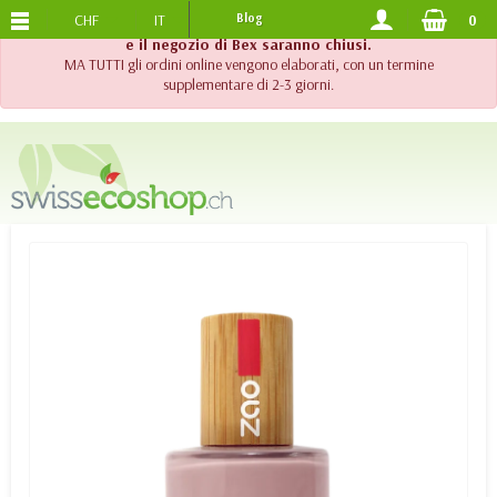
CHF
IT
Blog
0
SPEDIZIONE GRATUITA
DA 120.-
!! Importante !! Fino al 20 agosto 2026, l'assistenza telefonica
e il negozio di Bex saranno chiusi.
MA TUTTI gli ordini online vengono elaborati, con un termine
supplementare di 2-3 giorni.