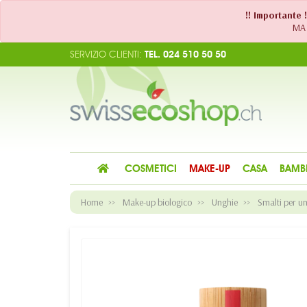
!! Importante 
MA 
SERVIZIO CLIENTI:
TEL. 024 510 50 50
COSMETICI
MAKE-UP
CASA
BAMB
Home
Make-up biologico
Unghie
Smalti per u