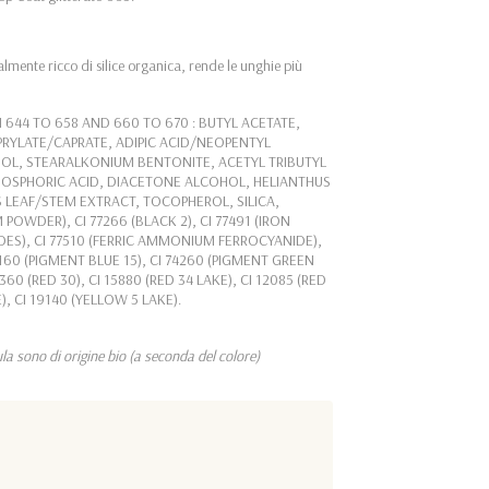
ente ricco di silice organica, rende le unghie più
H 644 TO 658 AND 660 TO 670 : BUTYL ACETATE,
PRYLATE/CAPRATE, ADIPIC ACID/NEOPENTYL
OL, STEARALKONIUM BENTONITE, ACETYL TRIBUTYL
PHOSPHORIC ACID, DIACETONE ALCOHOL, HELIANTHUS
 LEAF/STEM EXTRACT, TOCOPHEROL, SILICA,
POWDER), CI 77266 (BLACK 2), CI 77491 (IRON
XIDES), CI 77510 (FERRIC AMMONIUM FERROCYANIDE),
4160 (PIGMENT BLUE 15), CI 74260 (PIGMENT GREEN
73360 (RED 30), CI 15880 (RED 34 LAKE), CI 12085 (RED
E), CI 19140 (YELLOW 5 LAKE).
la sono di origine bio (a seconda del colore)