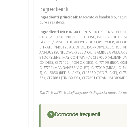
Ingredienti
Ingredienti principali:
Macerato di bambù bio, naturalm
dure e resistenti.
Ingredienti INCI:
INGREDIENTS "10 FREE" NAIL POLIS
ETHYL ACETATE, NITROCELLULOSE, ISOSORBIDE DICA
GLYCOL/TRIMELLITIC ANHYDRIDE COPOLYMER, ALCOH
CITRATE, N-BUTYL ALCOHOL, ISOPROPYL ALCOHOL, 
ANNUUS (SUNFLOWER) SEED OIL, BAMBUSA VULGARIS
ETOCRYLENE. MAY CONTAIN +/-: CI 77000 (ALUMINIUM 
OXIDES), CI 77492 (IRON OXIDES), CI 77499 (IRON O
CI 77742 (MANGANESE VIOLET), CI 77019 (MICA), CI 7
7), CI 15850 (RED 6 LAKE), CI 15850 (RED 7 LAKE), CI 
36), CI 77861 (TIN OXIDE), CI 77891 (TITANIUM DIOXID
Dal 74 % all'84 % degli ingredienti di questa nuova formu
Domande frequenti
?