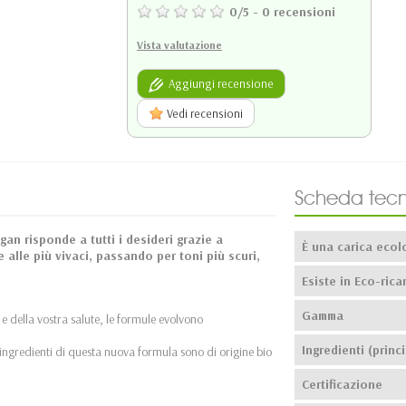
0
/
5
-
0
recensioni
Vista valutazione
Aggiungi recensione
Vedi recensioni
Scheda tecn
gan risponde a tutti i desideri grazie a
È una carica ecol
e alle più vivaci, passando per toni più scuri,
Esiste in Eco-ricar
Gamma
 e della vostra salute, le formule evolvono
Ingredienti (princi
 ingredienti di questa nuova formula sono di origine bio
Certificazione