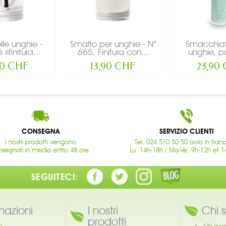
lle unghie -
Smalto per unghie - N°
Smacchiat
 rifinitura...
665, Finitura con...
unghie, pu
90 CHF
13,90 CHF
23,90
CONSEGNA
SERVIZIO CLIENTI
I nostri prodotti vengono
Tél. 024 510 50 50 (solo in fran
segnati in media entro 48 ore.
Lu: 14h-18h / Ma-Ve: 9h-12h et 1
SEGUITECI:
mazioni
I nostri
Chi 
prodotti