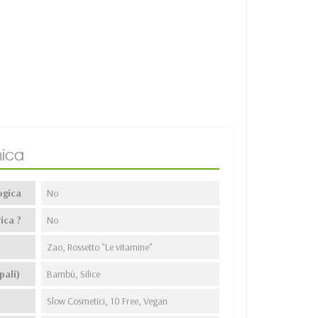
ica
ogica
No
ica ?
No
Zao, Rossetto "Le vitamine"
pali)
Bambù, Silice
Slow Cosmetici, 10 Free, Vegan