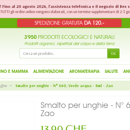
!! Fino al 20 agosto 2026, l'assistenza telefonica e il negozio di Bex 
TUTTI gli ordini online vengono elaborati, con un termine supplementare di 2-3 gio
SPEDIZIONE GRATUITA
DA 120.-
3'950
PRODOTTI ECOLOGICI E NATURALI
Prodotti organici, rispettosi del corpo e della terra
OK
INO E MAMMA
ALIMENTAZIONE
AROMATERAPIA
SALUTE
AN
nghie
Smalto per unghie - N° 660, Verde acqua - 8ml - Zao
Smalto per unghie - N° 
Zao
13,90 CHF