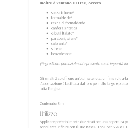
Inoltre diventano 10 Free, ovvero
senza toluene*
formaldeide*
resina di formaldeide
canfora sintetica
dibutil ftalato*
parabeni, xilene*
colofonia*
stirene
benzofenone
(*ingrediente potenzialmente presente come impurità inevi
Gli smalti Zao offrono un'ottima tenuta, un finish ultra-b
L'applicazione è facilitata dal loro pennello largo e piat
tutta l'unghia.
Contenuto: 8 ml
Utilizzo
Applicare preferibilmente due strati per una copertura per
scintillante, rifinire con il Duo Base & Top Coat 636 o il 