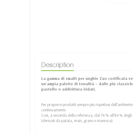
Description
La gamma di smalti per unghie Zao certificata ve
un'ampia palette di tonalità – dalle più classich
pastello o addirittura iridati.
Per proporre prodotti sempre più rispettosi dell'ambiente
continuamente.
Così, a seconda della referenza, dal 74 % all'84 % degli
(derivati da patata, mais, grano e manioca).