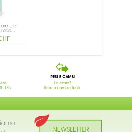
ore per
lisce...
 CHF
RESI E CAMBI
cese)
Un errore?
4h-18h
Reso e cambio facili.
siamo
NEWSLETTER