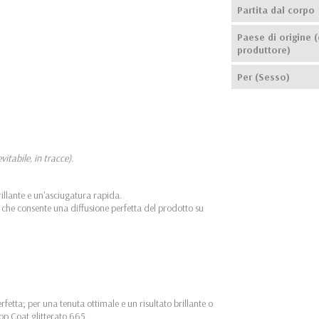
Partita dal corpo
Paese di origine (
produttore)
Per (Sesso)
tabile, in tracce).
rillante e un'asciugatura rapida.
to che consente una diffusione perfetta del prodotto su
fetta; per una tenuta ottimale e un risultato brillante o
Top Coat glitterato 665.