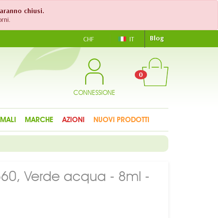
saranno chiusi.
rni.
Blog
CHF
IT
0
CONNESSIONE
IMALI
MARCHE
AZIONI
NUOVI PRODOTTI
660, Verde acqua - 8ml -