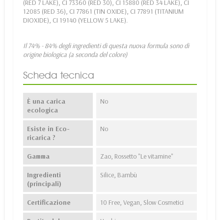
(RED 7 LAKE), CI 73360 (RED 30), CI 15880 (RED 34 LAKE), CI
12085 (RED 36), CI 77861 (TIN OXIDE), CI 77891 (TITANIUM
DIOXIDE), CI 19140 (YELLOW 5 LAKE).
Il 74% - 84% degli ingredienti di questa nuova formula sono di
origine biologica (a seconda del colore)
Scheda tecnica
È una carica
No
ecologica
Esiste in Eco-
No
ricarica ?
Gamma
Zao, Rossetto "Le vitamine"
Ingredienti
Silice, Bambù
(principali)
Certificazione
10 Free, Vegan, Slow Cosmetici