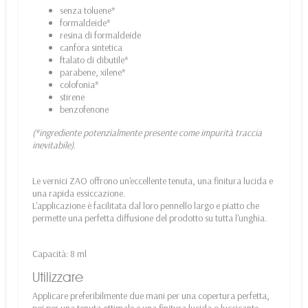
senza toluene*
formaldeide*
resina di formaldeide
canfora sintetica
ftalato di dibutile*
parabene, xilene*
colofonia*
stirene
benzofenone
(*ingrediente potenzialmente presente come impurità traccia
inevitabile).
Le vernici ZAO offrono un'eccellente tenuta, una finitura lucida e
una rapida essiccazione.
L'applicazione è facilitata dal loro pennello largo e piatto che
permette una perfetta diffusione del prodotto su tutta l'unghia.
Capacità: 8 ml
Utilizzare
Applicare preferibilmente due mani per una copertura perfetta,