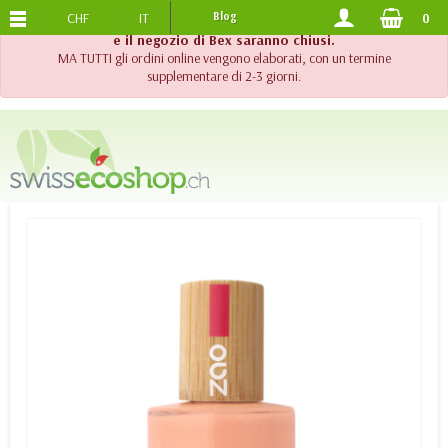
CHF
IT
Blog
0
SPEDIZIONE GRATUITA
DA 120.-
!! Importante !! Fino al 20 agosto 2026, l'assistenza telefonica
e il negozio di Bex saranno chiusi.
MA TUTTI gli ordini online vengono elaborati, con un termine
supplementare di 2-3 giorni.