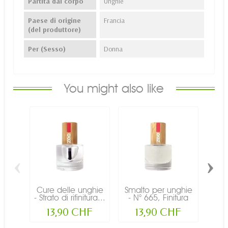
Partita dal corpo
Unghie
Paese di origine
Francia
(del produttore)
Per (Sesso)
Donna
You might also like
‹
›
Cure delle unghie
Smalto per unghie
Sma
- Strato di rifinitura...
- N° 665, Finitura
ung
con...
13,90 CHF
13,90 CHF