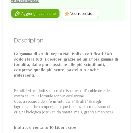
Vista valutazione
Aggiungi recensione
Vedi recensioni
Description
La gamma di smalti Vegan Nail Polish certificati ZAO
soddisferà tutti i desideri grazie ad un'ampia gamma di
tonalità, dalle più classiche alle più scintillanti,
comprese quelle più scure, pastello o anche
iridescenti.
Per offrirvi prodotti sempre più rispettosi dell'ambiente e della
vostra salute, le formule sono in evoluzione.
Così, a seconda dei riferimenti, dal 74% all'84% degli
ingredienti che compongono questa nuova formula sono di
origine biologica (derivati da patate, mais, grano e manioca).
Inoltre, diventano 10 Liberi, cioè