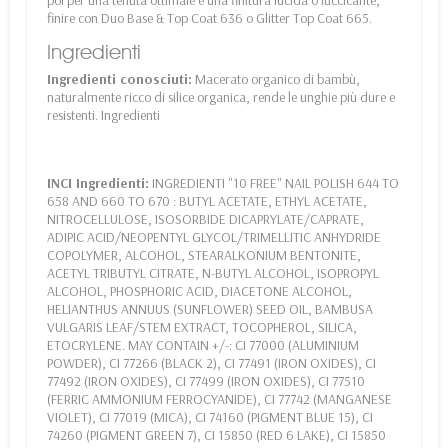
poi per una tenuta ottimale e una finitura lucida o luccicante,
finire con Duo Base & Top Coat 636 o Glitter Top Coat 665.
Ingredienti
Ingredienti conosciuti:
Macerato organico di bambù,
naturalmente ricco di silice organica, rende le unghie più dure e
resistenti. Ingredienti
INCI Ingredienti:
INGREDIENTI "10 FREE" NAIL POLISH 644 TO
658 AND 660 TO 670 : BUTYL ACETATE, ETHYL ACETATE,
NITROCELLULOSE, ISOSORBIDE DICAPRYLATE/CAPRATE,
ADIPIC ACID/NEOPENTYL GLYCOL/TRIMELLITIC ANHYDRIDE
COPOLYMER, ALCOHOL, STEARALKONIUM BENTONITE,
ACETYL TRIBUTYL CITRATE, N-BUTYL ALCOHOL, ISOPROPYL
ALCOHOL, PHOSPHORIC ACID, DIACETONE ALCOHOL,
HELIANTHUS ANNUUS (SUNFLOWER) SEED OIL, BAMBUSA
VULGARIS LEAF/STEM EXTRACT, TOCOPHEROL, SILICA,
ETOCRYLENE. MAY CONTAIN +/-: CI 77000 (ALUMINIUM
POWDER), CI 77266 (BLACK 2), CI 77491 (IRON OXIDES), CI
77492 (IRON OXIDES), CI 77499 (IRON OXIDES), CI 77510
(FERRIC AMMONIUM FERROCYANIDE), CI 77742 (MANGANESE
VIOLET), CI 77019 (MICA), CI 74160 (PIGMENT BLUE 15), CI
74260 (PIGMENT GREEN 7), CI 15850 (RED 6 LAKE), CI 15850