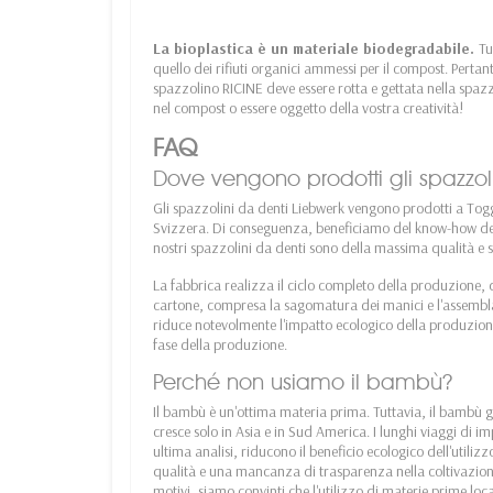
La bioplastica è un materiale biodegradabile.
Tu
quello dei rifiuti organici ammessi per il compost. Pertan
spazzolino RICINE deve essere rotta e gettata nella spaz
nel compost o essere oggetto della vostra creatività!
FAQ
Dove vengono prodotti gli spazzol
Gli spazzolini da denti Liebwerk vengono prodotti a Togg
Svizzera. Di conseguenza, beneficiamo del know-how degl
nostri spazzolini da denti sono della massima qualità e
La fabbrica realizza il ciclo completo della produzione, 
cartone, compresa la sagomatura dei manici e l'assembla
riduce notevolmente l'impatto ecologico della produzione
fase della produzione.
Perché non usiamo il bambù?
Il bambù è un'ottima materia prima. Tuttavia, il bambù g
cresce solo in Asia e in Sud America. I lunghi viaggi di
ultima analisi, riducono il beneficio ecologico dell'utiliz
qualità e una mancanza di trasparenza nella coltivazione
motivi, siamo convinti che l'utilizzo di materie prime loca