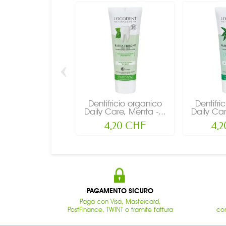
‹
Dentifricio organico
Dentifri
Daily Care, Menta -...
Daily Car
4,20 CHF
4,
PAGAMENTO SICURO
Paga con Visa, Mastercard,
PostFinance, TWINT o tramite fattura
con