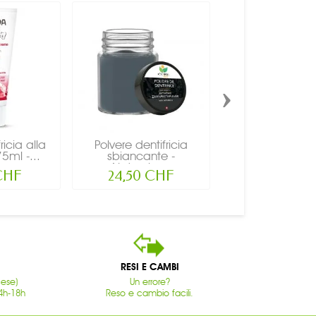
›
ricia alla
Polvere dentifricia
Spazzolino da d
5ml -...
sbiancante -
legno di fagg
Naturale,...
CHF
24,50 CHF
5,90 CH
RESI E CAMBI
cese)
Un errore?
4h-18h
Reso e cambio facili.