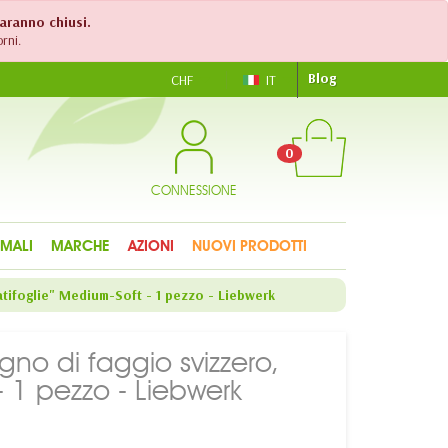
saranno chiusi.
rni.
Blog
CHF
IT
0
CONNESSIONE
IMALI
MARCHE
AZIONI
NUOVI PRODOTTI
atifoglie" Medium-Soft - 1 pezzo - Liebwerk
gno di faggio svizzero,
- 1 pezzo - Liebwerk