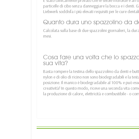
È stato clinicamente provato che le setole morbide e arr
particelle di cibo senza danneggiare la bocca e i denti. G
Liebwerk soddisfa i più elevati requisiti per le cure dentali
Quanto dura uno spazzolino da de
Calcolata sulla base di due spazzolini giornalieri, la dur
mesi.
Cosa fare una volta che lo spazzol
sua vita?
Basta rompere la testina dello spazzolino da denti e butt
nylon e di olio di ricino non sono biodegradabili e la test
posizione. Il manico è biodegradabile al 100% e può esse
creatività! In questo modo, riceve una seconda vita com
la produzione di calore, elettricità e combustibile - o c