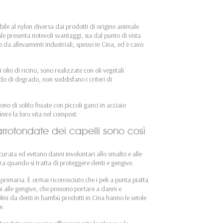
ile al nylon diversa dai prodotti di origine animale
le presenta notevoli svantaggi, sia dal punto di vista
ne da allevamenti industriali, spesso in Cina, ed è cavo
 olio di ricino, sono realizzate con oli vegetali
odo di degrado, non soddisfano i criteri di
ono di solito fissate con piccoli ganci in acciaio
nire la loro vita nel compost.
rrotondate dei capelli sono così
urata ed evitano danni involontari allo smalto e alle
ura quando si tratta di proteggere denti e gengive.
rimaria. È ormai riconosciuto che i peli a punta piatta
ni alle gengive, che possono portare a danni e
lini da denti in bambù prodotti in Cina hanno le setole
e.