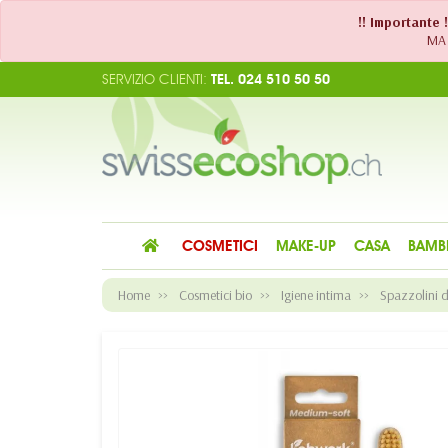
!! Importante 
MA 
SERVIZIO CLIENTI:
TEL. 024 510 50 50
COSMETICI
MAKE-UP
CASA
BAMB
Home
Cosmetici bio
Igiene intima
Spazzolini d