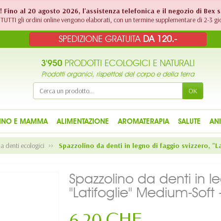
!! Fino al 20 agosto 2026, l'assistenza telefonica e il negozio di Bex 
TUTTI gli ordini online vengono elaborati, con un termine supplementare di 2-3 gio
SPEDIZIONE GRATUITA
DA 120.-
3'950
PRODOTTI ECOLOGICI E NATURALI
Prodotti organici, rispettosi del corpo e della terra
OK
INO E MAMMA
ALIMENTAZIONE
AROMATERAPIA
SALUTE
AN
a denti ecologici
Spazzolino da denti in legno di faggio svizzero, "L
Spazzolino da denti in le
"Latifoglie" Medium-Soft 
6,20 CHF