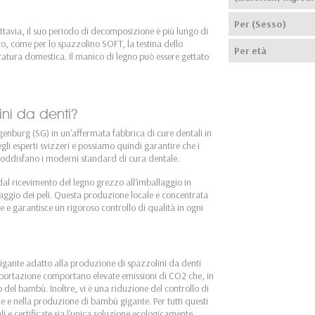
Per (Sesso)
ttavia, il suo periodo di decomposizione è più lungo di
to, come per lo spazzolino SOFT, la testina dello
Per età
zatura domestica. Il manico di legno può essere gettato
ini da denti?
enburg (SG) in un'affermata fabbrica di cure dentali in
i esperti svizzeri e possiamo quindi garantire che i
 soddisfano i moderni standard di cura dentale.
dal ricevimento del legno grezzo all'imballaggio in
ggio dei peli. Questa produzione locale e concentrata
 e garantisce un rigoroso controllo di qualità in ogni
igante adatto alla produzione di spazzolini da denti
 importazione comportano elevate emissioni di CO2 che, in
zo del bambù. Inoltre, vi è una riduzione del controllo di
 e nella produzione di bambù gigante. Per tutti questi
li e certificate sia l'unica soluzione ecologicamente