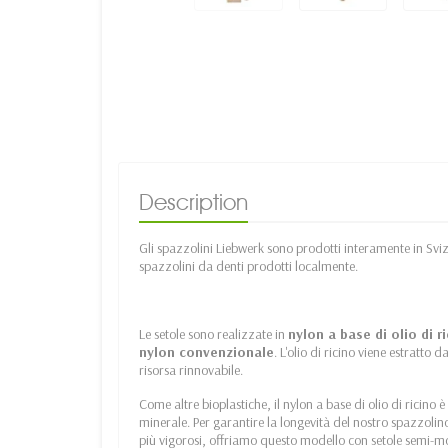
Description
Gli spazzolini Liebwerk sono prodotti interamente in Svizz
spazzolini da denti prodotti localmente.
Le setole sono realizzate in
nylon a base di olio di r
nylon convenzionale
. L'olio di ricino viene estratto
risorsa rinnovabile.
Come altre bioplastiche, il nylon a base di olio di ricino
minerale. Per garantire la longevità del nostro spazzolino
più vigorosi, offriamo questo modello con setole semi-m