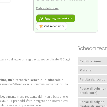
Vista valutazione
Aggiungi recensione
Vedi recensioni
Scheda tecn
era - dal legno di faggio svizzero certificato FSC agli
Certificazione
Materia
Partita dal corpo
icino, un'alternativa senza olio minerale al
 dai semi dell'albero Ricinus Communis ed è quindi una
Paese di origine (
produttore)
 è leggermente meno resistente del nylon a base di olio
 RICINE e per soddisfare le esigenze dei nostri clienti
Paese di origine
orbide invece di quelle morbide.
(materiali, ingredi