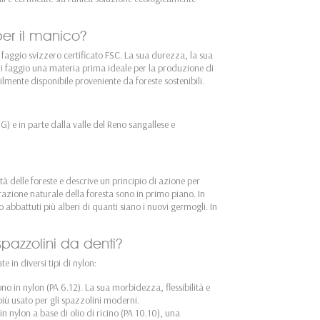
per il manico?
 faggio svizzero certificato FSC. La sua durezza, la sua
o di faggio una materia prima ideale per la produzione di
cilmente disponibile proveniente da foreste sostenibili.
) e in parte dalla valle del Reno sangallese e
ità delle foreste e descrive un principio di azione per
enerazione naturale della foresta sono in primo piano. In
o abbattuti più alberi di quanti siano i nuovi germogli. In
spazzolini da denti?
e in diversi tipi di nylon:
no in nylon (PA 6.12). La sua morbidezza, flessibilità e
più usato per gli spazzolini moderni.
n nylon a base di olio di ricino (PA 10.10), una