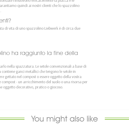
otondate rimuovono efficacemente la placca e le
arantiamo quindi ai nostri clienti che lo spazzolino
.
nti?
ata di vita di uno spazzolino Liebwerk è di circa due
ino ha raggiunto la fine della
arlo nella spazzatura. Le setole convenzionali a base di
a contiene ganci metallici che tengono le setole in
re gettato nel compost o essere oggetto della vostra
e compost - un arricchimento del suolo o una risorsa per
ome oggetto decorativo, pratico o giocoso.
You might also like