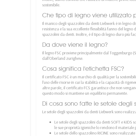
sostenibile.
Che tipo di legno viene utilizzato 
Il manico degli spazzolini da denti Liebwerk è in legno di
resistenza e la sua eccellente flessibilità fanno del legn
spazzolini da denti. Inoltre, è il tipo di legno duro più fa
Da dove viene il legno?
Il legno FSC proviene principalmente dal Toggenburgo (SG
dall'Oberland zurighese.
Cosa significa l'etichetta FSC?
Il certificato FSC è un marchio di qualità per la sostenibil
l'uso delle risorse in cui la stabilità e la capacità di rig
altre parole, il certificato FCS garantisce che non vengan
questo modo si mantiene un equilibrio permanente.
Di cosa sono fatte le setole degli 
Le setole degli spazzolini da denti Liebwerk sono realizzat
Le setole degli spazzolini da denti SOFT e KIDS so
le sue proprietà igieniche lo rendono il materiale 
Le setole dello spazzolino RICINE sono realizzate i