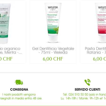
cio organico
Gel Dentifricio Vegetale
Pasta Dentif
e, Menta -...
- 75ml - Weleda
Ratania - 7
20 CHF
6,00 CHF
6,00 
CONSEGNA
SERVIZIO CLIENTI
I nostri prodotti vengono
Tél. 024 510 50 50 (solo in fran
segnati in media entro 48 ore.
Lu: 14h-18h / Ma-Ve: 9h-12h et 1