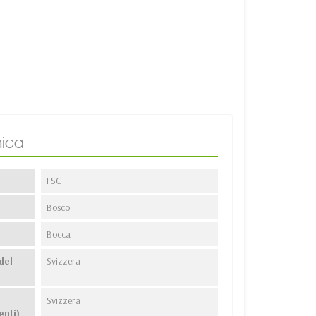
ica
FSC
Bosco
Bocca
del
Svizzera
Svizzera
enti)