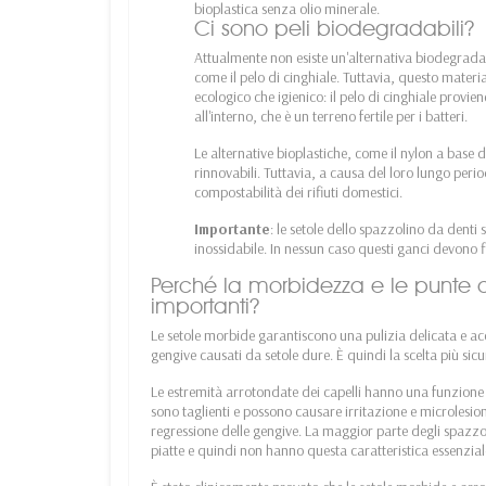
bioplastica senza olio minerale.
Ci sono peli biodegradabili?
Attualmente non esiste un'alternativa biodegradab
come il pelo di cinghiale. Tuttavia, questo materia
ecologico che igienico: il pelo di cinghiale provie
all'interno, che è un terreno fertile per i batteri.
Le alternative bioplastiche, come il nylon a base di
rinnovabili. Tuttavia, a causa del loro lungo peri
compostabilità dei rifiuti domestici.
Importante
: le setole dello spazzolino da denti s
inossidabile. In nessun caso questi ganci devono fi
Perché la morbidezza e le punte a
importanti?
Le setole morbide garantiscono una pulizia delicata e acc
gengive causati da setole dure. È quindi la scelta più sic
Le estremità arrotondate dei capelli hanno una funzione p
sono taglienti e possono causare irritazione e microlesio
regressione delle gengive. La maggior parte degli spazzo
piatte e quindi non hanno questa caratteristica essenzial