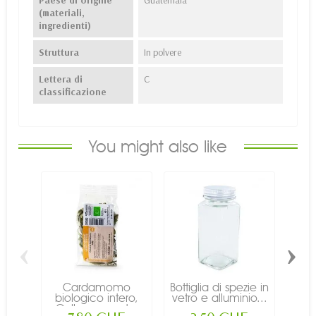
Paese di origine
Guatemala
(materiali,
ingredienti)
Struttura
In polvere
Lettera di
C
classificazione
You might also like
‹
›
Cardamomo
Bottiglia di spezie in
Imb
biologico intero,
vetro e alluminio...
i
Cellocompost...