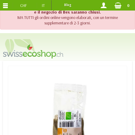
CHF
IT
Blog
0
SPEDIZIONE GRATUITA
DA 120.-
!! Importante !! Fino al 20 agosto 2026, l'assistenza telefonica
e il negozio di Bex saranno chiusi.
MA TUTTI gli ordini online vengono elaborati, con un termine
supplementare di 2-3 giorni.