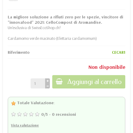
La migliore soluzione a rifiuti zero per le spezie, vincitore di
"innovafood" 2021: CelloCompost di Aromandise.
Un'esclusiva di SwissEcoShop.ch!
Cardamomo verde macinato (Elettaria cardamomum)
Riferimento
CECAR1
Non disponibile
Aggiungi al carrello
Totale Valutazione
:
0
/
5
-
0
recensioni
Vista valutazione