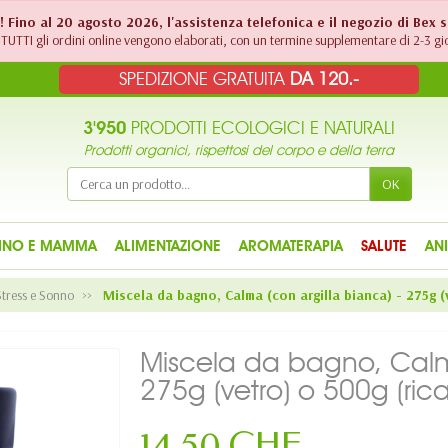
!! Fino al 20 agosto 2026, l'assistenza telefonica e il negozio di Bex 
TUTTI gli ordini online vengono elaborati, con un termine supplementare di 2-3 gio
SPEDIZIONE GRATUITA
DA 120.-
3'950
PRODOTTI ECOLOGICI E NATURALI
Prodotti organici, rispettosi del corpo e della terra
OK
INO E MAMMA
ALIMENTAZIONE
AROMATERAPIA
SALUTE
AN
Stress e Sonno
Miscela da bagno, Calma (con argilla bianca) - 275g (
Miscela da bagno, Calma
275g (vetro) o 500g (ric
14,50 CHF