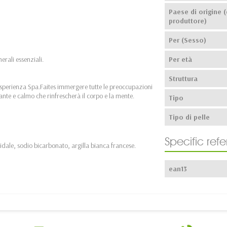
Paese di origine (
produttore)
Per (Sesso)
rali essenziali.
Per età
Struttura
esperienza Spa.Faites immergere tutte le preoccupazioni
sante e calmo che rinfrescherà il corpo e la mente.
Tipo
Tipo di pelle
Specific ref
oidale, sodio bicarbonato, argilla bianca francese.
ean13