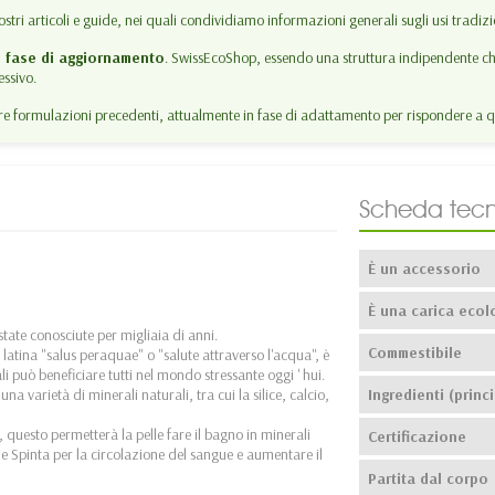
ostri articoli e guide, nei quali condividiamo informazioni generali sugli usi tradizion
n fase di aggiornamento
. SwissEcoShop, essendo una struttura indipendente che
ssivo.
 formulazioni precedenti, attualmente in fase di adattamento per rispondere a q
Scheda tecn
È un accessorio
È una carica ecol
tate conosciute per migliaia di anni.
Commestibile
 latina "salus peraquae" o "salute attraverso l'acqua", è
i può beneficiare tutti nel mondo stressante oggi ' hui.
 varietà di minerali naturali, tra cui la silice, calcio,
Ingredienti (princi
 questo permetterà la pelle fare il bagno in minerali
Certificazione
e Spinta per la circolazione del sangue e aumentare il
Partita dal corpo