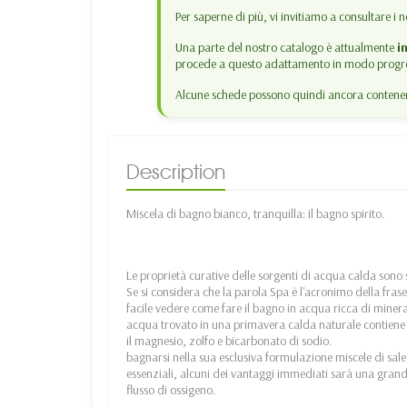
Per saperne di più, vi invitiamo a consultare i n
Una parte del nostro catalogo è attualmente
i
procede a questo adattamento in modo progre
Alcune schede possono quindi ancora contenere
Description
Miscela di bagno bianco, tranquilla: il bagno spirito.
Le proprietà curative delle sorgenti di acqua calda sono s
Se si considera che la parola Spa è l'acronimo della frase
facile vedere come fare il bagno in acqua ricca di mineral
acqua trovato in una primavera calda naturale contiene una
il magnesio, zolfo e bicarbonato di sodio.
bagnarsi nella sua esclusiva formulazione miscele di sale,
essenziali, alcuni dei vantaggi immediati sarà una grand
flusso di ossigeno.