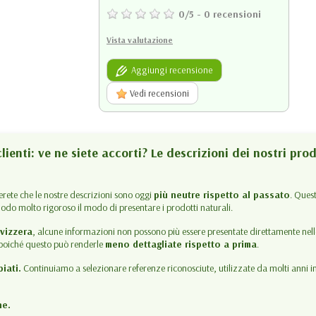
0
/
5
-
0
recensioni
Vista valutazione
Aggiungi recensione
Vedi recensioni
lienti: ve ne siete accorti? Le descrizioni dei nostri pro
terete che le nostre descrizioni sono oggi
più neutre rispetto al passato
. Ques
modo molto rigoroso il modo di presentare i prodotti naturali.
vizzera
, alcune informazioni non possono più essere presentate direttamente nel
, poiché questo può renderle
meno dettagliate rispetto a prima
.
iati.
Continuiamo a selezionare referenze riconosciute, utilizzate da molti anni in
ne.