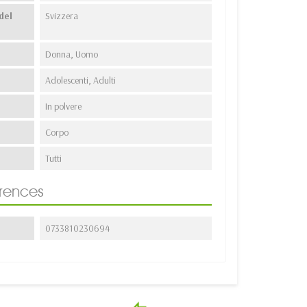
del
Svizzera
Donna, Uomo
Adolescenti, Adulti
In polvere
Corpo
Tutti
erences
0733810230694