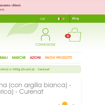
saranno chiusi.
rni.
Blog
CHF
IT
0
CONNESSIONE
IMALI
MARCHE
AZIONI
NUOVI PRODOTTI
vetro) o 500g (ricarica) - Curenat
 (con argilla bianca) -
arica) - Curenat