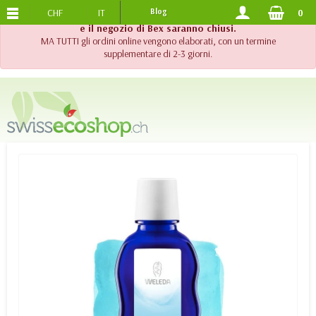
CHF
IT
Blog
0
SPEDIZIONE GRATUITA
DA 120.-
!! Importante !! Fino al 20 agosto 2026, l'assistenza telefonica
e il negozio di Bex saranno chiusi.
MA TUTTI gli ordini online vengono elaborati, con un termine
supplementare di 2-3 giorni.