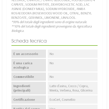
ALCOHOL, CAPRYLYL / CAPRYL GLUCOSIDE, POLYGLYCERYL-4
CAPRATE, SODIUM PHYTATE, DEHYDROACETIC ACID, LAC
ASINAE (DONKEY MILK), SODIUM HYDROXIDE, ANIBA
ROSAEODORA (ROSEWOOD) WOOD OIL, CITRAL, BENZYL
BENZOATE, GERANIOL, LIMONENE, LINALOOL.
*99% del totale degli ingredienti sono di origine naturale.
**10% del totale degli ingredienti provengono da Agricoltura
Biologica.
Scheda tecnica
È un accessorio
No
È una carica
No
ecologica
Commestibile
No
Ingredienti
Latte d'asina, Cocco / Copra,
(principali)
Menta, Verbena, Rosa, Glicerina
Certificazione
EcoCert, CosmeBio
Partita dal corpo
Viso