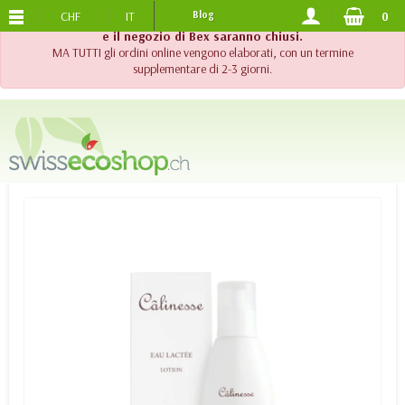
CHF
IT
Blog
0
SPEDIZIONE GRATUITA
DA 120.-
!! Importante !! Fino al 20 agosto 2026, l'assistenza telefonica
e il negozio di Bex saranno chiusi.
MA TUTTI gli ordini online vengono elaborati, con un termine
supplementare di 2-3 giorni.