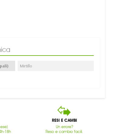
ica
pali)
Mirtillo
RESI E CAMBI
cese)
Un errore?
4h-18h
Reso e cambio facili.