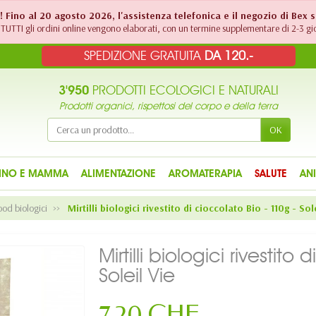
!! Fino al 20 agosto 2026, l'assistenza telefonica e il negozio di Bex 
TUTTI gli ordini online vengono elaborati, con un termine supplementare di 2-3 gio
SPEDIZIONE GRATUITA
DA 120.-
3'950
PRODOTTI ECOLOGICI E NATURALI
Prodotti organici, rispettosi del corpo e della terra
OK
INO E MAMMA
ALIMENTAZIONE
AROMATERAPIA
SALUTE
AN
od biologici
Mirtilli biologici rivestito di cioccolato Bio - 110g - Sol
Mirtilli biologici rivestit
Soleil Vie
7,20 CHF