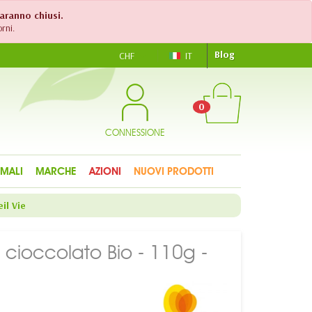
saranno chiusi.
rni.
Blog
CHF
IT
0
CONNESSIONE
IMALI
MARCHE
AZIONI
NUOVI PRODOTTI
eil Vie
o di cioccolato Bio - 110g -