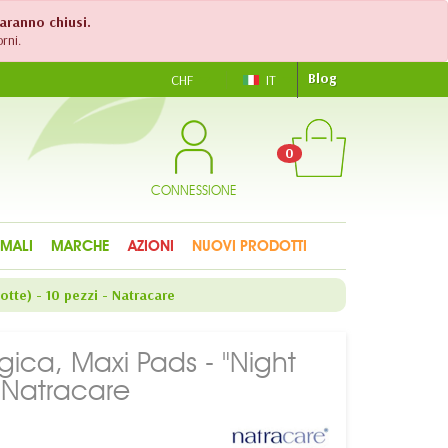
saranno chiusi.
rni.
Blog
CHF
IT
0
CONNESSIONE
IMALI
MARCHE
AZIONI
NUOVI PRODOTTI
otte) - 10 pezzi - Natracare
ogica, Maxi Pads - "Night
- Natracare