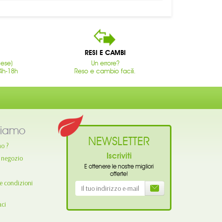
RESI E CAMBI
cese)
Un errore?
4h-18h
Reso e cambio facili.
siamo
NEWSLETTER
mo ?
Iscriviti
o negozio
E ottenere le nostre migliori
offerte!
e condizioni
aci