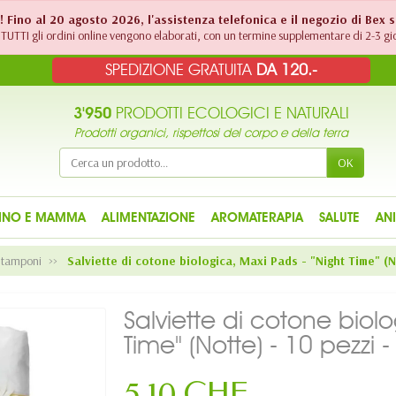
!! Fino al 20 agosto 2026, l'assistenza telefonica e il negozio di Bex 
TUTTI gli ordini online vengono elaborati, con un termine supplementare di 2-3 gio
SPEDIZIONE GRATUITA
DA 120.-
3'950
PRODOTTI ECOLOGICI E NATURALI
Prodotti organici, rispettosi del corpo e della terra
OK
INO E MAMMA
ALIMENTAZIONE
AROMATERAPIA
SALUTE
AN
e tamponi
Salviette di cotone biologica, Maxi Pads - "Night Time" (N
Salviette di cotone biol
Time" (Notte) - 10 pezzi 
5,10 CHF