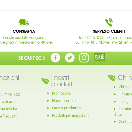
CONSEGNA
SERVIZIO CLIENTI
I nostri prodotti vengono
Tél. 024 510 50 50 (solo in fran
segnati in media entro 48 ore.
Lu: 14h-18h / Ma-Ve: 9h-12h et 1
SEGUITECI:
mazioni
I nostri
Chi 
prodotti
a
Chi sia
Promozioni
 & Imballaggi
Il nostr
Nuovi prodotti
o sicuro
Il blog
I nostri produttori
ma fedeltà
Termini 
d'uso
Prodotti per ingredienti
 frequenti
Contatt