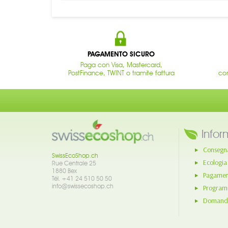
PAGAMENTO SICURO
Paga con Visa, Mastercard,
PostFinance, TWINT o tramite fattura
con
Infor
Consegn
SwissEcoShop.ch
Ecologia
Rue Centrale 25
1880 Bex
Pagament
Tél. +41 24 510 50 50
info@swissecoshop.ch
Program
Domande