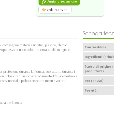
Aggiungi recensione
Vedi recensioni
Scheda tecn
contengono materiali sintetici, plastica, chimici,
Commestibile
i super assorbente o coloranti e materiali biologici e
Ingredienti (princi
Paese di origine (
produttore)
er protezione durante la fiducia, soprattutto durante il
on polpa cloro, assorbe rapidamente il flusso mestruale
consentire alla pelle di respirare mentre voi ora
Per (Sesso)
Per età
xtra per la notte.