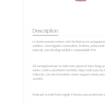
Description
Le donne possono essere certi che Natracare asciugamani 
additivi, come leganti o tensioattivi, Profumi, poliacrilat
naturali, sono biodegradabili e compostabili 95%.
Gli asciugamani per la notte sono spessi ed extra lungo p
sonno. Centro assorbente morbido, felpa realizzata da n
e blocchi, così che il morbido cotone organico busta può 
asciutto.
Il telo per la notte forte regole e fornisce una protezione e