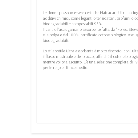
Le donne possono essere certi che Natracare Ultra asciu
additivi chimici, come leganti o tensioattivi, profumi o co
biodegradabili e compostabili 95%.
Il centro l'asciugamano assorbente fatta da ' Forest Stewa
e la polpa è del 100% certificato cotone biologico. Asci
biodegradabili.
Lo stile sottile Ultra assorbente è molto discreto, con l'ul
il flusso mestruale e del blocco, affinché il cotone biolog
mentre voi ora asciutto. C'è una selezione completa di l
per le regole di luce medio.