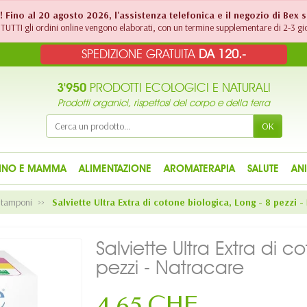
!! Fino al 20 agosto 2026, l'assistenza telefonica e il negozio di Bex 
TUTTI gli ordini online vengono elaborati, con un termine supplementare di 2-3 gio
SPEDIZIONE GRATUITA
DA 120.-
3'950
PRODOTTI ECOLOGICI E NATURALI
Prodotti organici, rispettosi del corpo e della terra
OK
INO E MAMMA
ALIMENTAZIONE
AROMATERAPIA
SALUTE
AN
e tamponi
Salviette Ultra Extra di cotone biologica, Long - 8 pezzi -
Salviette Ultra Extra di 
pezzi - Natracare
4,65 CHF