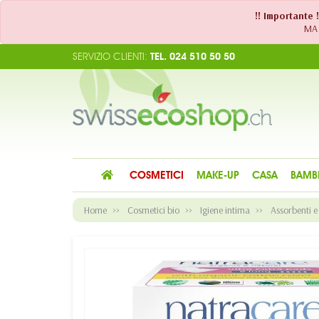
!! Importante 
MA 
SERVIZIO CLIENTI:
TEL. 024 510 50 50
COSMETICI
MAKE-UP
CASA
BAMB
Home
Cosmetici bio
Igiene intima
Assorbenti 