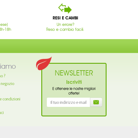
RESI E CAMBI
cese)
Un errore?
4h-18h
Reso e cambio facili.
siamo
NEWSLETTER
mo ?
Iscriviti
o negozio
E ottenere le nostre migliori
offerte!
e condizioni
aci