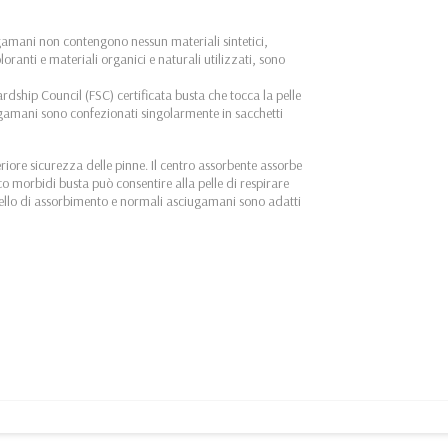
gamani non contengono nessun materiali sintetici,
loranti e materiali organici e naturali utilizzati, sono
rdship Council (FSC) certificata busta che tocca la pelle
ugamani sono confezionati singolarmente in sacchetti
teriore sicurezza delle pinne. Il centro assorbente assorbe
ico morbidi busta può consentire alla pelle di respirare
ivello di assorbimento e normali asciugamani sono adatti