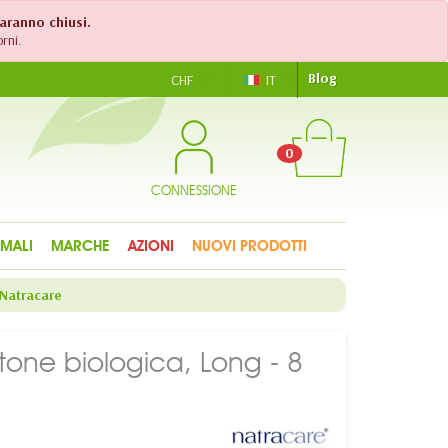
saranno chiusi.
rni.
Blog
CHF
IT
0
CONNESSIONE
IMALI
MARCHE
AZIONI
NUOVI PRODOTTI
 Natracare
cotone biologica, Long - 8