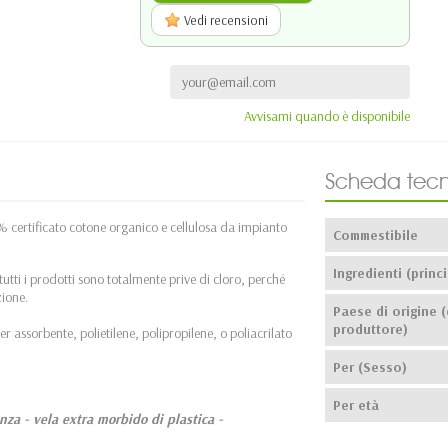
Vedi recensioni
Avvisami quando è disponibile
Scheda tecn
% certificato cotone organico e cellulosa da impianto
Commestibile
Ingredienti (princi
tti i prodotti sono totalmente prive di cloro, perché
zione.
Paese di origine (
produttore)
 assorbente, polietilene, polipropilene, o poliacrilato
Per (Sesso)
Per età
za - vela extra morbido di plastica -