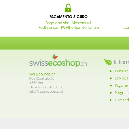
PAGAMENTO SICURO
Paga con Visa, Mastercard,
PostFinance, TWINT o tramite fattura
con
Infor
Consegn
SwissEcoShop.ch
Ecologia
Rue Centrale 25
1880 Bex
Pagament
Tél. +41 24 510 50 50
info@swissecoshop.ch
Program
Domande