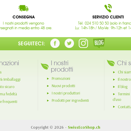
CONSEGNA
SERVIZIO CLIENTI
I nostri prodotti vengono
Tél. 024 510 50 50 (solo in fran
segnati in media entro 48 ore.
Lu: 14h-18h / Ma-Ve: 9h-12h et 1
SEGUITECI:
mazioni
I nostri
Chi 
prodotti
a
Chi sia
Promozioni
 & Imballaggi
Il nostr
Nuovi prodotti
o sicuro
Il blog
I nostri produttori
ma fedeltà
Termini 
d'uso
Prodotti per ingredienti
 frequenti
Contatt
Copyright © 2026 -
SwissEcoShop.ch