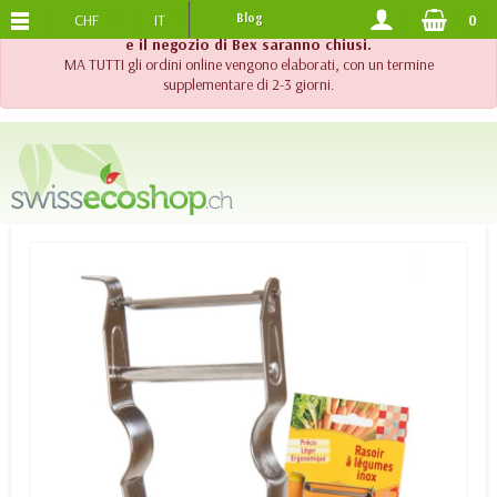
CHF
IT
Blog
0
SPEDIZIONE GRATUITA
DA 120.-
!! Importante !! Fino al 20 agosto 2026, l'assistenza telefonica
e il negozio di Bex saranno chiusi.
MA TUTTI gli ordini online vengono elaborati, con un termine
supplementare di 2-3 giorni.