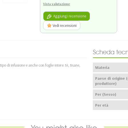
Vista valutazione
Aggiungi recensione
Vedi recensioni
Scheda tecn
po di infusione e anche con foglie intere: tè, tisane,
Materia
Paese di origine (
produttore)
Per (Sesso)
Per età
You might also like