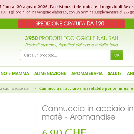
!! Fino al 20 agosto 2026, l'assistenza telefonica e il negozio di Bex 
TUTTI gli ordini online vengono elaborati, con un termine supplementare di 2-3 gio
SPEDIZIONE GRATUITA
DA 120.-
3'950
PRODOTTI ECOLOGICI E NATURALI
Prodotti organici, rispettosi del corpo e della terra
OK
INO E MAMMA
ALIMENTAZIONE
AROMATERAPIA
SALUTE
AN
da cucina sostenibili
Cannuccia in acciaio inossidabile per tè, infusi 
Cannuccia in acciaio ino
matè - Aromandise
6,90 CHF