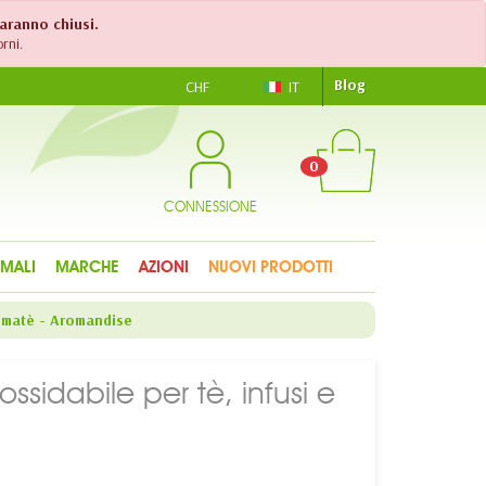
saranno chiusi.
rni.
Blog
CHF
IT
0
CONNESSIONE
IMALI
MARCHE
AZIONI
NUOVI PRODOTTI
e matè - Aromandise
ssidabile per tè, infusi e