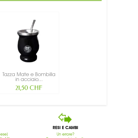
Tazza Mate e Bombilla
in acciaio...
21,50 CHF
RESI E CAMBI
cese)
Un errore?