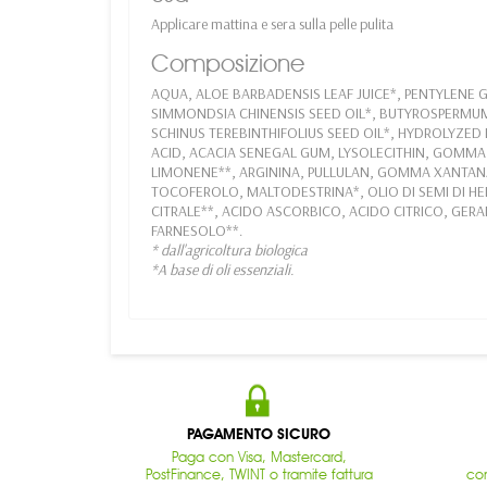
Applicare mattina e sera sulla pelle pulita
Composizione
AQUA, ALOE BARBADENSIS LEAF JUICE*, PENTYLENE G
SIMMONDSIA CHINENSIS SEED OIL*, BUTYROSPERMUM 
SCHINUS TEREBINTHIFOLIUS SEED OIL*, HYDROLYZED
ACID, ACACIA SENEGAL GUM, LYSOLECITHIN, GOMMA D
LIMONENE**, ARGININA, PULLULAN, GOMMA XANTANA
TOCOFEROLO, MALTODESTRINA*, OLIO DI SEMI DI HE
CITRALE**, ACIDO ASCORBICO, ACIDO CITRICO, GERA
FARNESOLO**.
* dall'agricoltura biologica
*A base di oli essenziali.
PAGAMENTO SICURO
Paga con Visa, Mastercard,
PostFinance, TWINT o tramite fattura
con