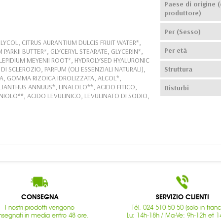
Paese di origine (
produttore)
Per (Sesso)
LYCOL, CITRUS AURANTIUM DULCIS FRUIT WATER*,
Per età
PARKII BUTTER*, GLYCERYL STEARATE, GLYCERIN*,
 LEPIDIUM MEYENII ROOT*, HYDROLYSED HYALURONIC
I SCLEROZIO, PARFUM (OLI ESSENZIALI NATURALI),
Struttura
, GOMMA RIZOICA IDROLIZZATA, ALCOL*,
LIANTHUS ANNUUS*, LINALOLO**, ACIDO FITICO,
Disturbi
NIOLO**, ACIDO LEVULINICO, LEVULINATO DI SODIO,
CONSEGNA
SERVIZIO CLIENTI
I nostri prodotti vengono
Tél. 024 510 50 50 (solo in fran
segnati in media entro 48 ore.
Lu: 14h-18h / Ma-Ve: 9h-12h et 1