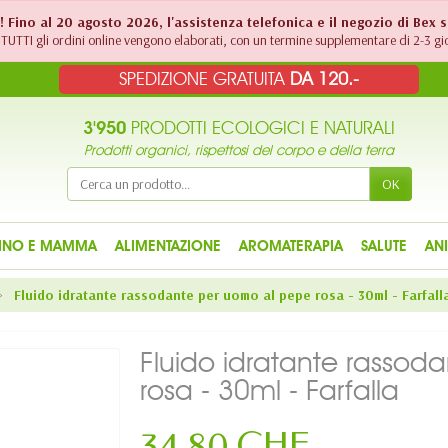
!! Fino al 20 agosto 2026, l'assistenza telefonica e il negozio di Bex 
TUTTI gli ordini online vengono elaborati, con un termine supplementare di 2-3 gio
SPEDIZIONE GRATUITA
DA 120.-
3'950
PRODOTTI ECOLOGICI E NATURALI
Prodotti organici, rispettosi del corpo e della terra
OK
INO E MAMMA
ALIMENTAZIONE
AROMATERAPIA
SALUTE
AN
Fluido idratante rassodante per uomo al pepe rosa - 30ml - Farfall
Fluido idratante rasso
rosa - 30ml - Farfalla
34,80 CHF