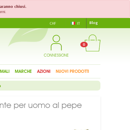
saranno chiusi.
rni.
Blog
CHF
IT
0
CONNESSIONE
IMALI
MARCHE
AZIONI
NUOVI PRODOTTI
a
dante per uomo al pepe