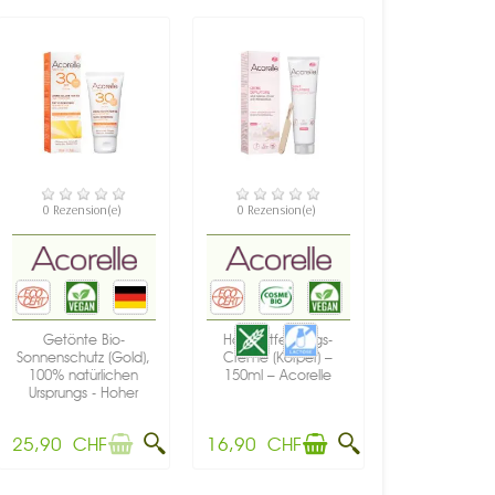
NICHT AUF LAGER
VERFÜGBAR
0 Rezension(e)
0 Rezension(e)
Getönte Bio-
Haarentfernungs-
Sonnenschutz (Gold),
Creme (Körper) –
100% natürlichen
150ml – Acorelle
Ursprungs - Hoher
Schutz...
25,90 CHF
16,90 CHF