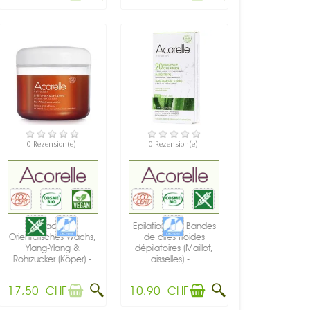
NICHT AUF LAGER
VERFÜGBAR
0 Rezension(e)
0 Rezension(e)
Enthaarung,
Epilation Bio: Bandes
Orientalisches Wachs,
de cires froides
Ylang-Ylang &
dépilatoires (Maillot,
Rohrzucker (Köper) -
aisselles) -...
300g -...
17,50 CHF
10,90 CHF