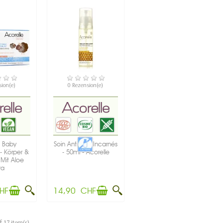
GBAR
VERFÜGBAR
sion(e)
0 Rezension(e)
 Baby
Soin Anti Poils Incarnés
 Körper &
- 50ml - Acorelle
 Mit Aloe
ra
xtrakt -...
HF
14,90 CHF
 17 item(s)