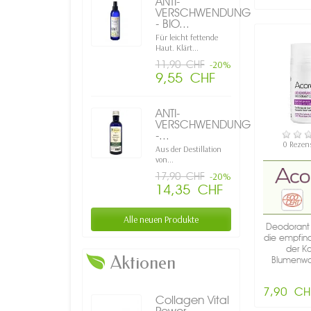
ANTI-
VERSCHWENDUNG
- BIO...
Für leicht fettende
Haut. Klärt...
11,90 CHF
-20%
9,55 CHF
ANTI-
VERSCHWENDUNG
-...
VERFÜ
0 Rezen
Aus der Destillation
von...
17,90 CHF
-20%
14,35 CHF
Alle neuen Produkte
Deodorant 
die empfind
der Ka
Aktionen
Blumenwas
7,90 CH
Collagen Vital