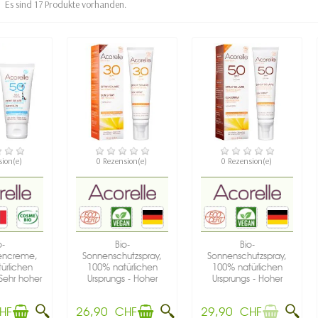
Es sind 17 Produkte vorhanden.
GBAR
VERFÜGBAR
NICHT AUF LAGER
sion(e)
0 Rezension(e)
0 Rezension(e)
o-
Bio-
Bio-
encreme,
Sonnenschutzspray,
Sonnenschutzspray,
ürlichen
100% natürlichen
100% natürlichen
 Sehr hoher
Ursprungs - Hoher
Ursprungs - Hoher
 50+ -...
Schutz LSF 30 -...
Schutz,...
HF
26,90 CHF
29,90 CHF