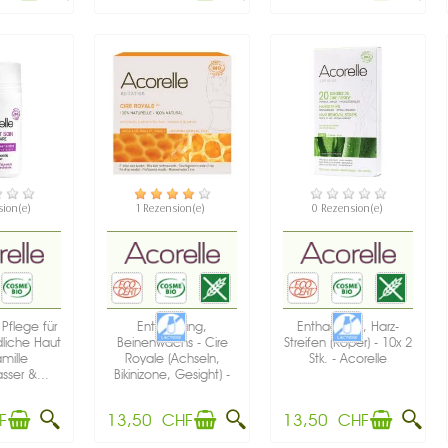
GBAR
VERFÜGBAR
VERFÜGBAR
sion(e)
1 Rezension(e)
0 Rezension(e)
Pflege für
Enthaarung,
Enthaarung, Harz-
liche Haut
Beinenwachs - Cire
Streifen (Köper) - 10x 2
mille
Royale (Achseln,
Stk. - Acorelle
ser &...
Bikinizone, Gesight) -
100g –...
F
13,50 CHF
13,50 CHF