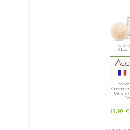
VERFÜ
0 Rezen
Konjac
Schwamm -
Gesicht -
Ve
Beruhigungse
11,90 C
Showing 1-17 of