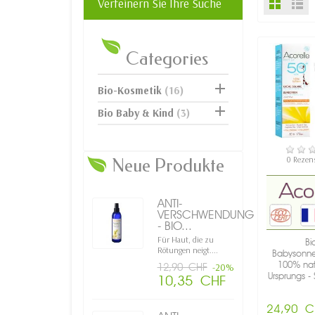
Verfeinern Sie Ihre Suche
Categories

Bio-Kosmetik
(16)

Bio Baby & Kind
(3)
VERFÜ
0 Rezen
Neue Produkte
ANTI-
VERSCHWENDUNG
- BIO...
Für Haut, die zu
Bi
Rötungen neigt....
Babysonn
100% nat
12,90 CHF
-20%
Ursprungs -
10,35 CHF
Schutz SPF
24,90 C