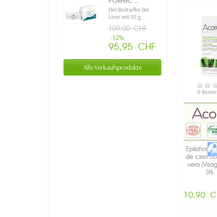
Power,...
Der Bestseller der
Linie mit 10 g...
109,00 CHF
-12%
95,95 CHF
Alle Verkaufsprodukte
VERFÜ
0 Rezen
Epilation B
de cires fr
vera (Visa
Stk. 
10,90 C