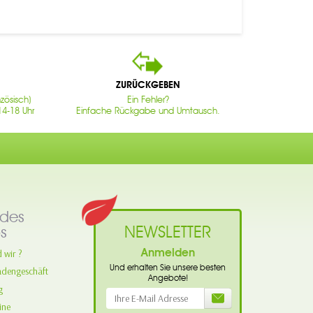
ZURÜCKGEBEN
zösisch)
Ein Fehler?
14-18 Uhr
Einfache Rückgabe und Umtausch.
des
NEWSLETTER
s
Anmelden
 wir ?
Und erhalten Sie unsere besten
adengeschäft
Angebote!
g
ine