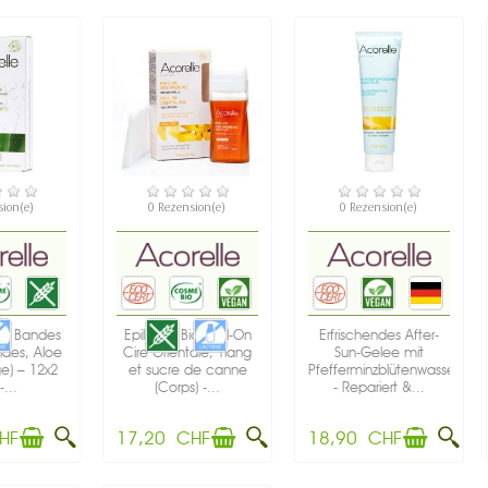
GBAR
VERFÜGBAR
VERFÜGBAR
sion(e)
0 Rezension(e)
0 Rezension(e)
io: Bandes
Epilation Bio: Roll-On
Erfrischendes After-
oides, Aloe
Cire Orientale, Ylang
Sun-Gelee mit
ge) – 12x2
et sucre de canne
Pfefferminzblütenwasser
-...
(Corps) -...
- Repariert &...
HF
17,20 CHF
18,90 CHF