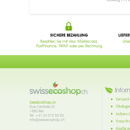
SICHERE BEZAHLUNG
LIEFE
Bezahlen Sie mit Visa, Mastercard,
Unse
PostFinance, TWINT oder per Rechnung
Infor
Versand-
SwissEcoShop.ch
Ökologie
Rue Centrale 25
1880 Bex
Sichere 
Tél. +41 24 510 50 50
info@swissecoshop.ch
Treue-P
Häufig ge