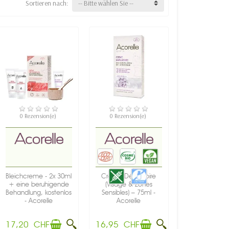
Sortieren nach:
-- Bitte wählen Sie --
VERFÜGBAR
VERFÜGBAR
0 Rezension(e)
0 Rezension(e)
Bleichcreme - 2x 30ml
Crème Dépilatoire
+ eine beruhigende
(Visage & Zones
Behandlung, kostenlos
Sensibles) – 75ml -
- Acorelle
Acorelle
17,20 CHF
16,95 CHF