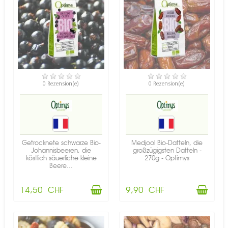
VERFÜGBAR
VERFÜGBAR
0 Rezension(e)
0 Rezension(e)
Getrocknete schwarze Bio-
Medjool Bio-Datteln, die
Johannisbeeren, die
großzügigsten Datteln -
köstlich säuerliche kleine
270g - Optimys
Beere...
14,50 CHF
9,90 CHF