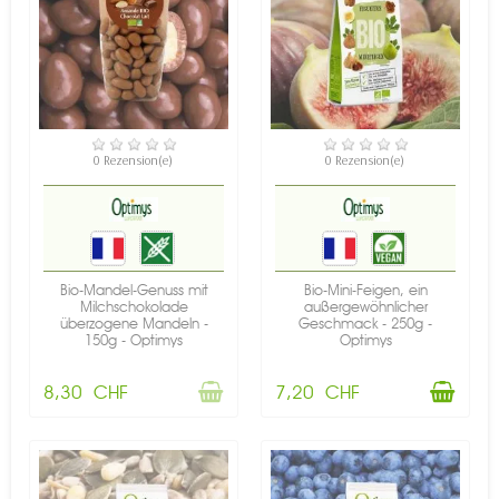
NICHT AUF LAGER
VERFÜGBAR
0 Rezension(e)
0 Rezension(e)
Bio-Mandel-Genuss mit
Bio-Mini-Feigen, ein
Milchschokolade
außergewöhnlicher
überzogene Mandeln -
Geschmack - 250g -
150g - Optimys
Optimys
8,30 CHF
7,20 CHF