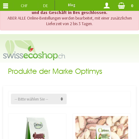
CHF
DE
Blog
0
KOSTENLOSER VERSAND
AB 120.-
!! Wichtig !! Bis am 20. August 2026 sind der Telefonsupport
und das Geschäft in Bex geschlossen.
ABER ALLE Online-Bestellungen werden bearbeitet, mit einer zusätzlichen
Lieferzeit von 2 bis 3 Tagen.
Produkte der Marke Optimys
-- Bitte wählen Sie --