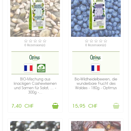
VERFÜGBAR
NICHT AUF LAGER
0 Rezension(e)
0 Rezension(e)
BIO-Mischung aus
Bio-Wildheidelbeeren, die
knackigen Cashewkernen
wunderbare Frucht des
und Samen für Salat, ... -
Waldes - 180g - Optimys
300g -...
7,40 CHF
15,95 CHF