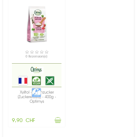
NICHT AUF LAGER
0 Rezension(e)
Xylitol - Birkenzucker
(Zuckerersatz) - 400g -
Optimys
9,90 CHF