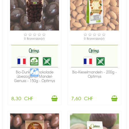
VERFÜGBAR
VERFÜGBAR
0 Rezension(e)
0 Rezension(e)
Bio-Dunkle Schokolade
Bio-Kieselmandeln - 200g -
überzogener Mandel-
Optimys
Genuss - 150g - Optimys
8,30 CHF
7,60 CHF