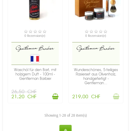
VERFÜGBAR
NICHT AUF LAGER
0 Rezension(e)
0 Rezension(e)
Waschöl für den Bart, mit
Wunderschönes, 5-teiliges
holzigem Duft - 100ml -
Rasierset aus Olivenholz,
Gentleman Barbier
handgefertigt -
Gentleman...
26,50 CHF
21,20 CHF
219,00 CHF
Showing 1-28 of 28 item(s)