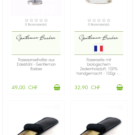
VERFÜGBAR
VERFÜGBAR
0 Rezension(e)
0 Rezension(e)
Rasierpinselhalter aus
Rasierseife mit
Edelstahl - Gentleman
biologischem
Barbier
Zedernholzduft, 100%
handgemacht - 100gr -...
49,00 CHF
32,90 CHF