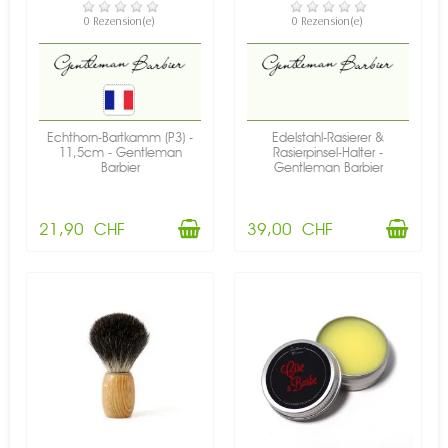
VERFÜGBAR
VERFÜGBAR
0 Rezension(e)
0 Rezension(e)
Echthorn-Bartkamm (P3) -
Edelstahl-Rasierer &
11,5cm - Gentleman
Rasierpinsel-Halter -
Barbier
Gentleman Barbier
21,90 CHF
39,00 CHF