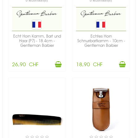
0 Rezension(e)
0 Rezension(e)
Echt Horn Kamm, Bart und
Echtes Horn
Haar (P7) - 18.4cm -
Schnurrbartkamm - 10cm -
Gentleman Barbier
Gentleman Barbier
26,90 CHF
18,90 CHF
VERFÜGBAR
VERFÜGBAR