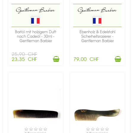
Bartöl mit holzigem Duft
Ebenholz & Edelstahl
nach Cadeöl - 30ml -
Sicherheitsrasierer -
Gentleman Barbier
Gentleman Barbier
25,90 CHF
23,35 CHF
79,00 CHF
VERFÜGBAR
VERFÜGBAR