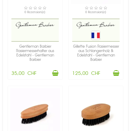
VERFÜGBAR
VERFÜGBAR
0 Rezension(e)
0 Rezension(e)
Gentleman Barbier
Gillette Fusion Rasiermesser
Rasiermesserhalter aus
aus Schlangenholz &
Edelstahl - Gentleman
Edelstahl - Gentleman
Barbier
Barbier
35,00 CHF
125,00 CHF