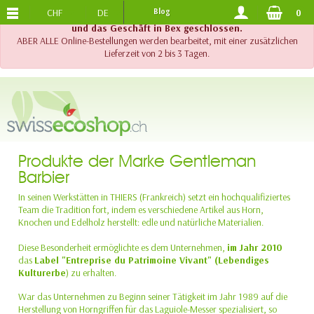
CHF
DE
Blog
0
KOSTENLOSER VERSAND
AB 120.-
!! Wichtig !! Bis am 20. August 2026 sind der Telefonsupport
und das Geschäft in Bex geschlossen.
ABER ALLE Online-Bestellungen werden bearbeitet, mit einer zusätzlichen
Lieferzeit von 2 bis 3 Tagen.
Produkte der Marke Gentleman
Barbier
In seinen Werkstätten in THIERS (Frankreich) setzt ein hochqualifiziertes
Team die Tradition fort, indem es verschiedene Artikel aus Horn,
Knochen und Edelholz herstellt: edle und natürliche Materialien.
Diese Besonderheit ermöglichte es dem Unternehmen,
im Jahr 2010
das
Label "Entreprise du Patrimoine Vivant" (Lebendiges
Kulturerbe
) zu erhalten.
War das Unternehmen zu Beginn seiner Tätigkeit im Jahr 1989 auf die
Herstellung von Horngriffen für das Laguiole-Messer spezialisiert, so