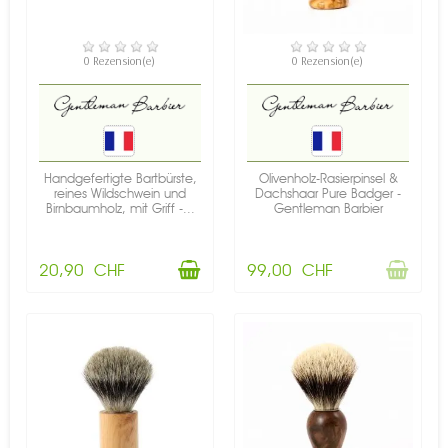
VERFÜGBAR
NICHT AUF LAGER
0 Rezension(e)
0 Rezension(e)
Handgefertigte Bartbürste,
Olivenholz-Rasierpinsel &
reines Wildschwein und
Dachshaar Pure Badger -
Birnbaumholz, mit Griff -...
Gentleman Barbier
20,90 CHF
99,00 CHF