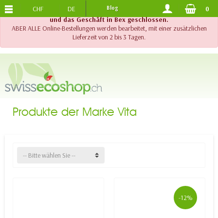
CHF
DE
Blog
0
KOSTENLOSER VERSAND
AB 120.-
!! Wichtig !! Bis am 20. August 2026 sind der Telefonsupport
und das Geschäft in Bex geschlossen.
ABER ALLE Online-Bestellungen werden bearbeitet, mit einer zusätzlichen
Lieferzeit von 2 bis 3 Tagen.
Produkte der Marke Vita
-- Bitte wählen Sie --
-12%