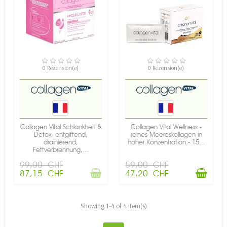
NICHT AUF LAGER
VERFÜGBAR
0 Rezension(e)
0 Rezension(e)
Collagen Vital Schlankheit &
Collagen Vital Wellness -
Detox, entgiftend,
reines Meereskollagen in
drainierend,
hoher Konzentration - 15...
Fettverbrennung,...
99,00 CHF
59,00 CHF
87,15 CHF
47,20 CHF
Showing 1-4 of 4 item(s)