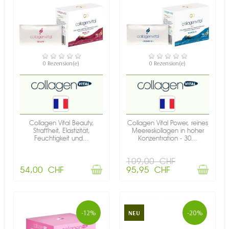
NICHT AUF LAGER
NICHT AUF LAGER
0 Rezension(e)
0 Rezension(e)
Collagen Vital Beauty,
Collagen Vital Power, reines
Straffheit, Elastizität,
Meereskollagen in hoher
Feuchtigkeit und...
Konzentration - 30...
109,00 CHF
54,00 CHF
95,95 CHF
-12%
-20%
NEU