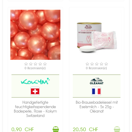
VERFÜGBAR
NICHT AUF LAGER
0 Rezension(e)
0 Rezension(e)
Handgefertigte
Bio-Brausebadekiesel mit
feuchtigkeitsspendende
Eselsmilch - 5x 25g -
Badeperle, Rose - Kokym
Oléanat
Switzerland
0,90 CHF
20,50 CHF