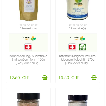
VERFÜGBAR
VERFÜGBAR
0 Rezension(e)
0 Rezension(e)
Bademischung, Milchstraße
Bittersalz (Magnesiumsulfat,
(mit weißem Ton) - 150g
lebensmittelecht) - 275g
(Glas) oder 500g...
(Glas) oder 500g...
12,50 CHF
13,50 CHF