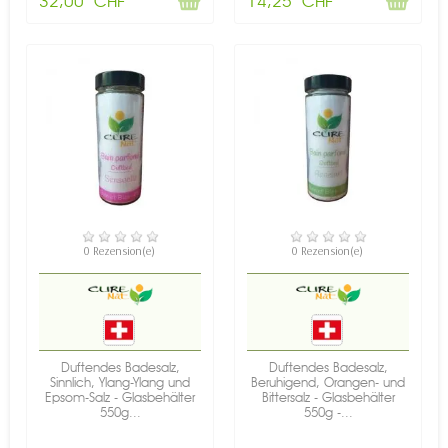
32,00 CHF
14,25 CHF
VERFÜGBAR
VERFÜGBAR
0 Rezension(e)
0 Rezension(e)
Duftendes Badesalz,
Duftendes Badesalz,
Sinnlich, Ylang-Ylang und
Beruhigend, Orangen- und
Epsom-Salz - Glasbehälter
Bittersalz - Glasbehälter
550g...
550g -...