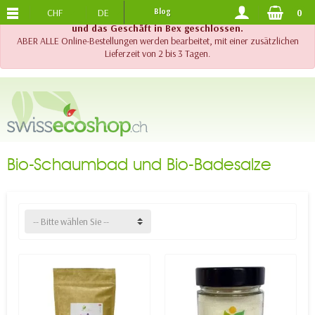
CHF
DE
Blog
0
KOSTENLOSER VERSAND
AB 120.-
!! Wichtig !! Bis am 20. August 2026 sind der Telefonsupport
und das Geschäft in Bex geschlossen.
ABER ALLE Online-Bestellungen werden bearbeitet, mit einer zusätzlichen
Lieferzeit von 2 bis 3 Tagen.
Bio-Schaumbad und Bio-Badesalze
-- Bitte wählen Sie --