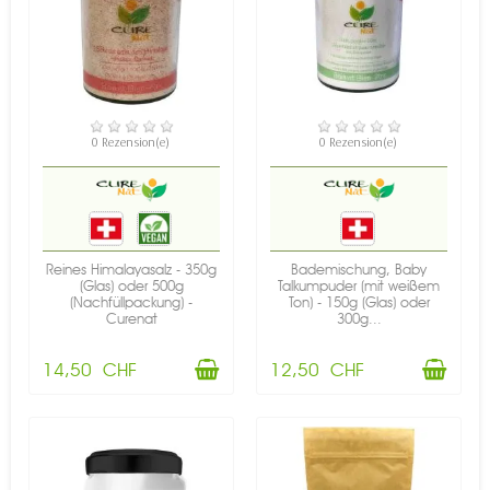
VERFÜGBAR
VERFÜGBAR
0 Rezension(e)
0 Rezension(e)
Reines Himalayasalz - 350g
Bademischung, Baby
(Glas) oder 500g
Talkumpuder (mit weißem
(Nachfüllpackung) -
Ton) - 150g (Glas) oder
Curenat
300g...
14,50 CHF
12,50 CHF