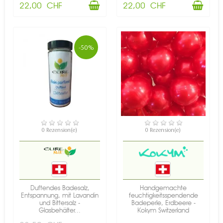
22,00 CHF
22,00 CHF
-50%
VERFÜGBAR
VERFÜGBAR
0 Rezension(e)
0 Rezension(e)
Duftendes Badesalz,
Handgemachte
Entspannung, mit Lavandin
feuchtigkeitsspendende
und Bittersalz -
Badeperle, Erdbeere -
Glasbehälter...
Kokym Switzerland