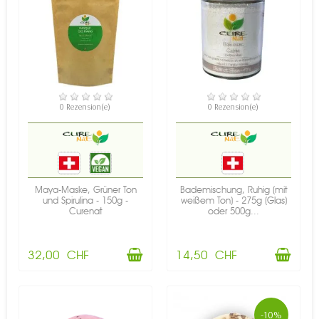
VERFÜGBAR
VERFÜGBAR
0 Rezension(e)
0 Rezension(e)
Maya-Maske, Grüner Ton
Bademischung, Ruhig (mit
und Spirulina - 150g -
weißem Ton) - 275g (Glas)
Curenat
oder 500g...
32,00 CHF
14,50 CHF
-10%