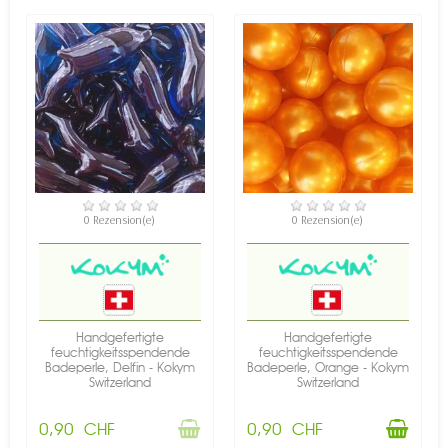
NICHT AUF LAGER
VERFÜGBAR
0 Rezension(e)
0 Rezension(e)
Handgefertigte
Handgefertigte
feuchtigkeitsspendende
feuchtigkeitsspendende
Badeperle, Delfin - Kokym
Badeperle, Orange - Kokym
Switzerland
Switzerland
0,90 CHF
0,90 CHF