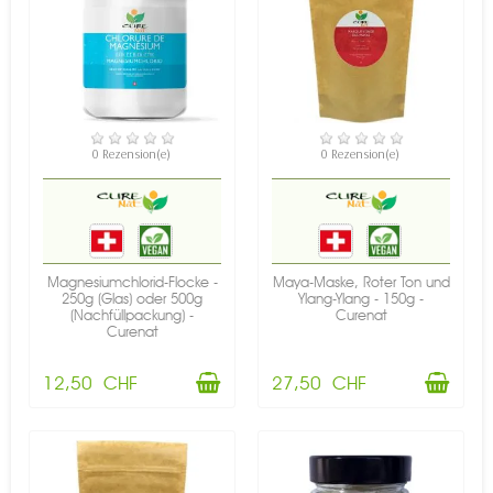
VERFÜGBAR
VERFÜGBAR
0 Rezension(e)
0 Rezension(e)
Magnesiumchlorid-Flocke -
Maya-Maske, Roter Ton und
250g (Glas) oder 500g
Ylang-Ylang - 150g -
(Nachfüllpackung) -
Curenat
Curenat
12,50 CHF
27,50 CHF