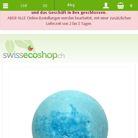
CHF
DE
Blog
0
KOSTENLOSER VERSAND
AB 120.-
!! Wichtig !! Bis am 20. August 2026 sind der Telefonsupport
und das Geschäft in Bex geschlossen.
ABER ALLE Online-Bestellungen werden bearbeitet, mit einer zusätzlichen
Lieferzeit von 2 bis 3 Tagen.