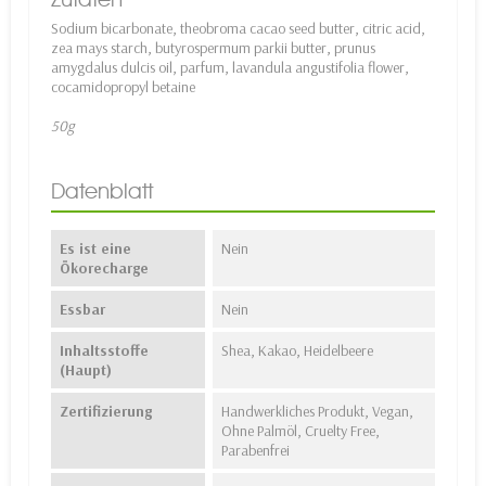
Sodium bicarbonate, theobroma cacao seed butter, citric acid,
zea mays starch, butyrospermum parkii butter, prunus
amygdalus dulcis oil, parfum, lavandula angustifolia flower,
cocamidopropyl betaine
50g
Datenblatt
Es ist eine
Nein
Ökorecharge
Essbar
Nein
Inhaltsstoffe
Shea, Kakao, Heidelbeere
(Haupt)
Zertifizierung
Handwerkliches Produkt, Vegan,
Ohne Palmöl, Cruelty Free,
Parabenfrei