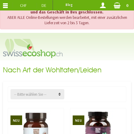
CHF
DE
Blog
0
KOSTENLOSER VERSAND
AB 120.-
!! Wichtig !! Bis am 20. August 2026 sind der Telefonsupport
und das Geschäft in Bex geschlossen.
ABER ALLE Online-Bestellungen werden bearbeitet, mit einer zusätzlichen
Lieferzeit von 2 bis 3 Tagen.
Nach Art der Wohltaten/Leiden
-- Bitte wählen Sie --
NEU
NEU