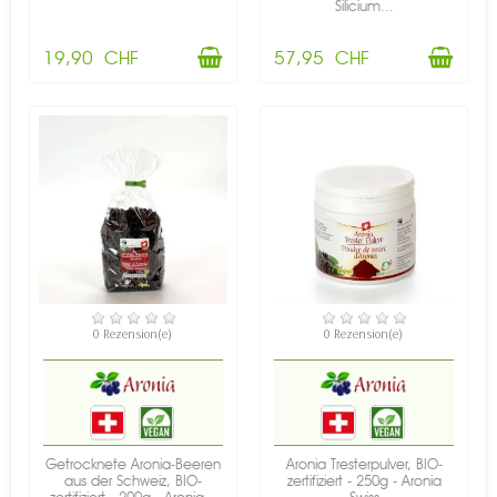
Silicium...
19,90 CHF
57,95 CHF
NICHT AUF LAGER
VERFÜGBAR
0 Rezension(e)
0 Rezension(e)
Getrocknete Aronia-Beeren
Aronia Tresterpulver, BIO-
aus der Schweiz, BIO-
zertifiziert - 250g - Aronia