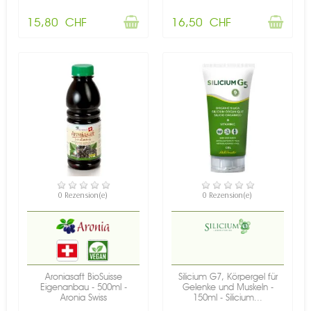
15,80 CHF
16,50 CHF
NICHT AUF LAGER
VERFÜGBAR
0 Rezension(e)
0 Rezension(e)
Aroniasaft BioSuisse
Silicium G7, Körpergel für
Eigenanbau - 500ml -
Gelenke und Muskeln -
Aronia Swiss
150ml - Silicium...