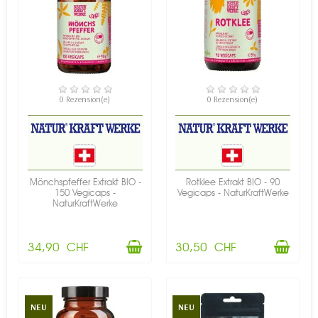
VERFÜGBAR
VERFÜGBAR
0 Rezension(e)
0 Rezension(e)
Mönchspfeffer Extrakt BIO -
Rotklee Extrakt BIO - 90
150 Vegicaps -
Vegicaps - NaturKraftWerke
NaturKraftWerke
34,90 CHF
30,50 CHF
NEU
NEU