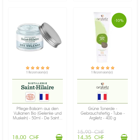
-10%
VERFÜGBAR
VERFÜGBAR
1 Rezension(e)
1 Rezension(e)
Pflege-Balsam aus den
Grüne Tonerde -
Vulkanen Bio (Gelenke und
Gebrauchsfertig - Tube -
Muskeln) - 50ml - De Saint...
Argiletz - 400 g
15,90 CHF
18,00 CHF
14,35 CHF