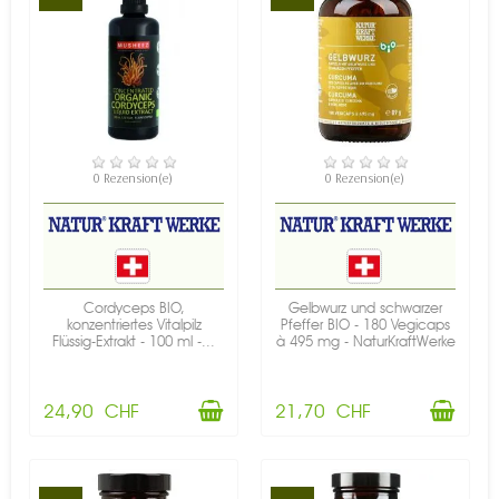
VERFÜGBAR
VERFÜGBAR
0 Rezension(e)
0 Rezension(e)
Cordyceps BIO,
Gelbwurz und schwarzer
konzentriertes Vitalpilz
Pfeffer BIO - 180 Vegicaps
Flüssig-Extrakt - 100 ml -...
à 495 mg - NaturKraftWerke
24,90 CHF
21,70 CHF