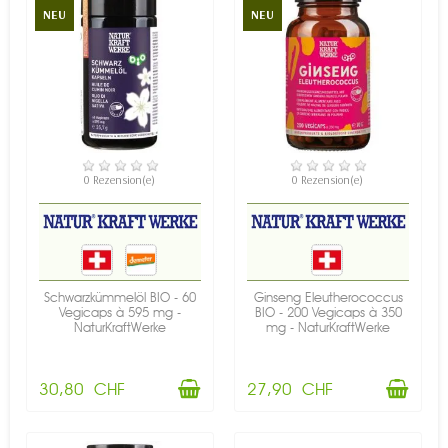
NEU
NEU
VERFÜGBAR
VERFÜGBAR
0 Rezension(e)
0 Rezension(e)
Schwarzkümmelöl BIO - 60
Ginseng Eleutherococcus
Vegicaps à 595 mg -
BIO - 200 Vegicaps à 350
NaturKraftWerke
mg - NaturKraftWerke
30,80 CHF
27,90 CHF