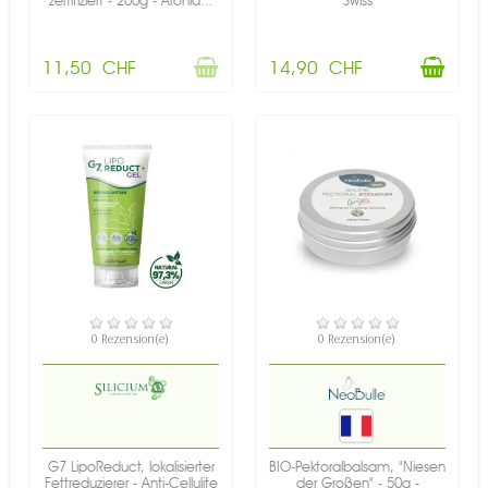
zertifiziert - 200g - Aronia...
Swiss
11,50 CHF
14,90 CHF
NICHT AUF LAGER
VERFÜGBAR
0 Rezension(e)
0 Rezension(e)
G7 LipoReduct, lokalisierter
BIO-Pektoralbalsam, "Niesen
Fettreduzierer - Anti-Cellulite
der Großen" - 50g -