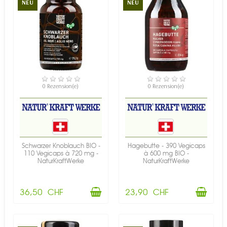
NEU
NEU
VERFÜGBAR
VERFÜGBAR
0 Rezension(e)
0 Rezension(e)
Schwarzer Knoblauch BIO -
Hagebutte - 390 Vegicaps
110 Vegicaps à 720 mg -
à 600 mg BIO -
NaturKraftWerke
NaturKraftWerke
36,50 CHF
23,90 CHF