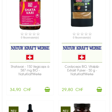
VERFÜGBAR
VERFÜGBAR
0 Rezension(e)
0 Rezension(e)
Shatavari - 150 Vegicaps à
Cordyceps BIO, Vitalpilz-
587 mg BIO -
Extrakt Pulver - 50 g -
NaturKraftWerke
NaturKraftWerke
34,90 CHF
29,80 CHF
NEU
NEU