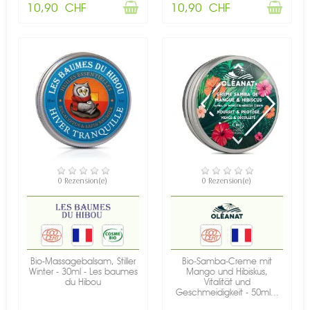
10,90 CHF
10,90 CHF
NICHT AUF LAGER
VERFÜGBAR
0 Rezension(e)
0 Rezension(e)
Bio-Massagebalsam, Stiller
Bio-Samba-Creme mit
Winter - 30ml - Les baumes
Mango und Hibiskus,
du Hibou
Vitalität und
Geschmeidigkeit - 50ml...