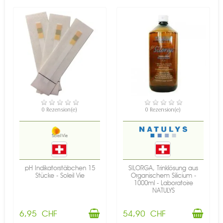
VERFÜGBAR
VERFÜGBAR
0 Rezension(e)
0 Rezension(e)
pH Indikatorstäbchen 15
SILORGA, Trinklösung aus
Stücke - Soleil Vie
Organischem Silicium -
1000ml - Laboratoire
NATULYS
6,95 CHF
54,90 CHF