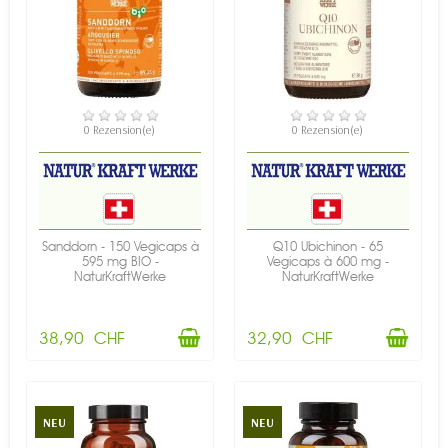
VERFÜGBAR
VERFÜGBAR
0 Rezension(e)
0 Rezension(e)
Sanddorn - 150 Vegicaps à
Q10 Ubichinon - 65
595 mg BIO -
Vegicaps à 600 mg -
NaturKraftWerke
NaturKraftWerke
38,90 CHF
32,90 CHF
NEU
NEU