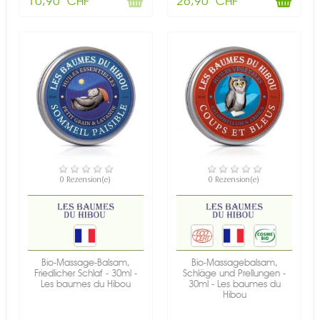
10,90 CHF
26,90 CHF
NICHT AUF LAGER
NICHT AUF LAGER
0 Rezension(e)
0 Rezension(e)
Bio-Massage-Balsam,
Bio-Massagebalsam,
Friedlicher Schlaf - 30ml -
Schläge und Prellungen -
Les baumes du Hibou
30ml - Les baumes du
Hibou