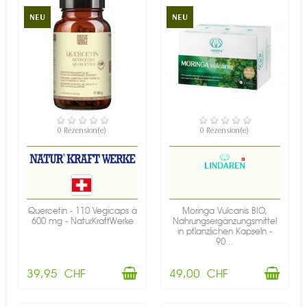
NEU
NEU
VERFÜGBAR
VERFÜGBAR
0 Rezension(e)
0 Rezension(e)
Quercetin - 110 Vegicaps à
Moringa Vulcanis BIO,
600 mg - NaturKraftWerke
Nahrungsergänzungsmittel
in pflanzlichen Kapseln -
90...
39,95 CHF
49,00 CHF