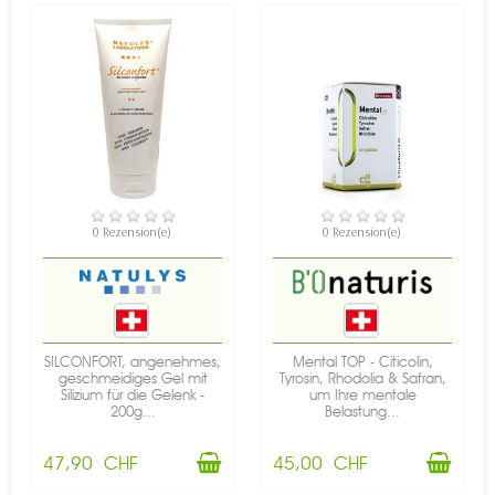
VERFÜGBAR
VERFÜGBAR
0 Rezension(e)
0 Rezension(e)
SILCONFORT, angenehmes,
Mental TOP - Citicolin,
geschmeidiges Gel mit
Tyrosin, Rhodolia & Safran,
Silizium für die Gelenk -
um Ihre mentale
200g...
Belastung...
47,90 CHF
45,00 CHF