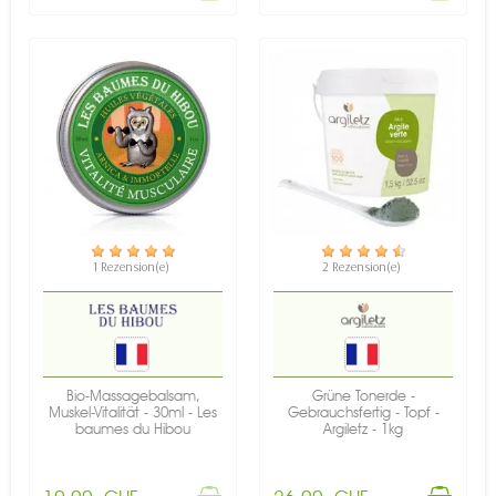
NICHT AUF LAGER
VERFÜGBAR
1 Rezension(e)
2 Rezension(e)
Bio-Massagebalsam,
Grüne Tonerde -
Muskel-Vitalität - 30ml - Les
Gebrauchsfertig - Topf -
baumes du Hibou
Argiletz - 1kg