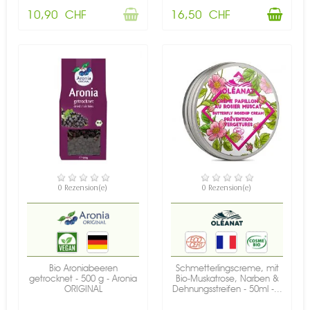
10,90 CHF
16,50 CHF
NICHT AUF LAGER
NICHT AUF LAGER
0 Rezension(e)
0 Rezension(e)
Bio Aroniabeeren
Schmetterlingscreme, mit
getrocknet - 500 g - Aronia
Bio-Muskatrose, Narben &
ORIGINAL
Dehnungsstreifen - 50ml -...