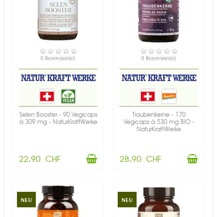
VERFÜGBAR
VERFÜGBAR
0 Rezension(e)
0 Rezension(e)
Selen Booster - 90 Vegicaps
Traubenkerne - 170
à 309 mg - NaturKraftWerke
Vegicaps à 530 mg BIO -
NaturKraftWerke
22,90 CHF
28,90 CHF
NEU
NEU