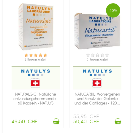
-10%
VERFÜGBAR
VERFÜGBAR
2 Rezension(e)
0 Rezension(e)
NATURALGIC, Natürliche
NATUCARTIL, Wohlergehen
entzündungshemmende -
und Schutz der Gelenke
60 Kapseln - NATULYS
und der Cartillages - 120...
55,95 CHF
49,50 CHF
50,40 CHF