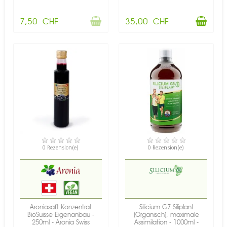
7,50 CHF
35,00 CHF
VERFÜGBAR
VERFÜGBAR
0 Rezension(e)
0 Rezension(e)
Aroniasaft Konzentrat
Silicium G7 Siliplant
BioSuisse Eigenanbau -
(Organisch), maximale
250ml - Aronia Swiss
Assimilation - 1000ml -