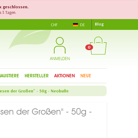
ex geschlossen.
s 3 Tagen.
Blog
CHF
DE
0
ANMELDEN
HAUSTIERE
HERSTELLER
AKTIONEN
NEUE
iesen der Großen" - 50g - Neobulle
esen der Großen" - 50g -