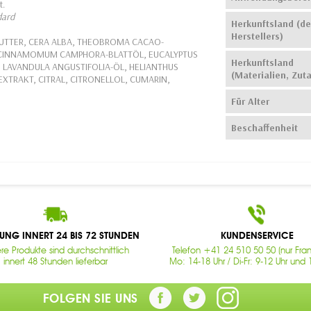
t.
dard
Herkunftsland (de
Herstellers)
UTTER, CERA ALBA, THEOBROMA CACAO-
 CINNAMOMUM CAMPHORA-BLATTÖL, EUCALYPTUS
Herkunftsland
 LAVANDULA ANGUSTIFOLIA-ÖL, HELIANTHUS
(Materialien, Zut
XTRAKT, CITRAL, CITRONELLOL, CUMARIN,
Für Alter
Beschaffenheit
RUNG INNERT 24 BIS 72 STUNDEN
KUNDENSERVICE
re Produkte sind durchschnittlich
Telefon +41 24 510 50 50 (nur Fran
innert 48 Stunden lieferbar
Mo: 14-18 Uhr / Di-Fr: 9-12 Uhr und 
FOLGEN SIE UNS