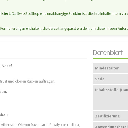
isiert
. Da SwissEcoShop eine unabhängige Struktur ist, die ihre Inhalte intern ver
e Formulierungen enthalten, die derzeit angepasst werden, um diesen neuen Anfo
Datenblatt
e Nase!
Mindestalter
Serie
f Brust und oberen Rücken auftragen.
Inhaltsstoffe (Hau
uen.
nbau.
Zertifizierung
 Ätherische Öle von Ravintsara, Eukalyptus radiata,
Anwendungsberei