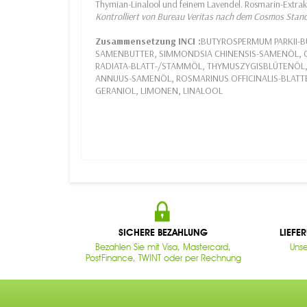
Thymian-Linalool und feinem Lavendel. Rosmarin-Extrak
Kontrolliert von Bureau Veritas nach dem Cosmos Stan
Zusammensetzung INCI :
BUTYROSPERMUM PARKII-B
SAMENBUTTER, SIMMONDSIA CHINENSIS-SAMENÖL,
RADIATA-BLATT-/STAMMÖL, THYMUSZYGISBLÜTENÖL,
ANNUUS-SAMENÖL, ROSMARINUS OFFICINALIS-BLATTE
GERANIOL, LIMONEN, LINALOOL
SICHERE BEZAHLUNG
LIEFE
Bezahlen Sie mit Visa, Mastercard,
Unse
PostFinance, TWINT oder per Rechnung