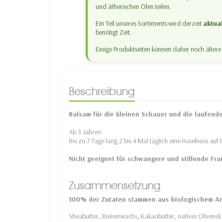
und ätherischen Ölen teilen.
Ein Teil unseres Sortiments wird derzeit
aktual
benötigt Zeit.
Einige Produktseiten können daher noch älter
Beschreibung
Balsam für die kleinen Schauer und die laufend
Ab 3 Jahren:
Bis zu 7 Tage lang 2 bis 4 Mal täglich eine Haselnuss au
Nicht geeignet für schwangere und stillende Fra
Zusammensetzung
100% der Zutaten stammen aus biologischem A
Sheabutter, Bienenwachs, Kakaobutter, natives Olivenöl.