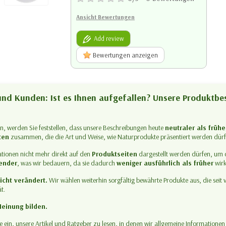
Ansicht Bewertungen
Add review
Bewertungen anzeigen
nd Kunden: Ist es Ihnen aufgefallen? Unsere Produktb
en, werden Sie feststellen, dass unsere Beschreibungen heute
neutraler als frühe
ten
zusammen, die die Art und Weise, wie Naturprodukte präsentiert werden dürfe
ationen nicht mehr direkt auf den
Produktseiten
dargestellt werden dürfen, um 
ender
, was wir bedauern, da sie dadurch
weniger ausführlich als früher
wirk
icht verändert.
Wir wählen weiterhin sorgfältig bewährte Produkte aus, die seit 
t.
Meinung bilden.
 ein, unsere Artikel und Ratgeber zu lesen, in denen wir allgemeine Informatione