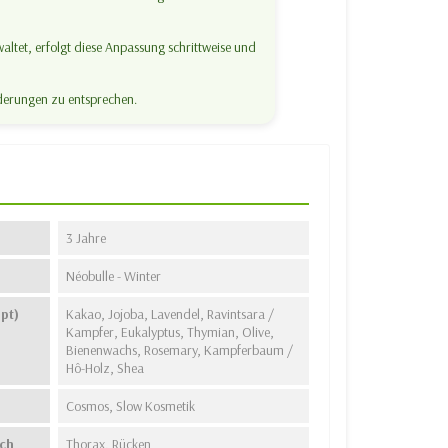
waltet, erfolgt diese Anpassung schrittweise und
rderungen zu entsprechen.
3 Jahre
Néobulle - Winter
pt)
Kakao, Jojoba, Lavendel, Ravintsara /
Kampfer, Eukalyptus, Thymian, Olive,
Bienenwachs, Rosemary, Kampferbaum /
Hô-Holz, Shea
Cosmos, Slow Kosmetik
ch
Thorax, Rücken