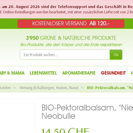
Bis am 20. August 2026 sind der Telefonsupport und das Geschäft in B
 Online-Bestellungen werden bearbeitet, mit einer zusätzlichen Lieferzeit von 2 bi
KOSTENLOSER VERSAND
AB 120.-
3'950
GRÜNE & NATÜRLICHE PRODUKTE
Bio-Produkte, die den Körper und die Erde respektieren
OK
ABY & MAMA
LEBENSMITTEL
AROMATHERAPIE
GESUNDHEIT
/Leiden
Atmung (Erkältungen, Husten, Nase)
BIO-Pektoralbalsam, "N
BIO-Pektoralbalsam, "Ni
Neobulle
14,50 CHF