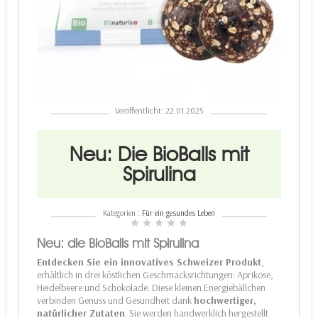
Veröffentlicht: 22.01.2025
Neu: Die BioBalls mit
Spirulina
Kategorien :
Für ein gesundes Leben
star
star
star
star
star
Neu: die BioBalls mit Spirulina
Entdecken Sie ein innovatives Schweizer Produkt
,
erhältlich in drei köstlichen Geschmacksrichtungen: Aprikose,
Heidelbeere und Schokolade. Diese kleinen Energiebällchen
verbinden Genuss und Gesundheit dank
hochwertiger,
natürlicher Zutaten
. Sie werden handwerklich hergestellt