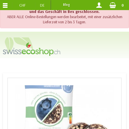
CHF
DE
Blog
0
KOSTENLOSER VERSAND
AB 120.-
!! Wichtig !! Bis am 20. August 2026 sind der Telefonsupport
und das Geschäft in Bex geschlossen.
ABER ALLE Online-Bestellungen werden bearbeitet, mit einer zusätzlichen
Lieferzeit von 2 bis 3 Tagen.