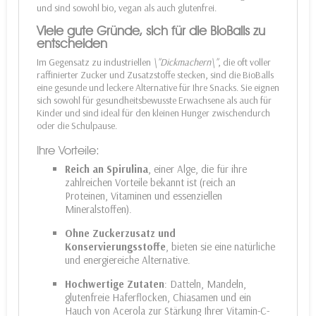
und sind sowohl bio, vegan als auch glutenfrei.
Viele gute Gründe, sich für die BioBalls zu
entscheiden
Im Gegensatz zu industriellen
\"Dickmachern\"
, die oft voller
raffinierter Zucker und Zusatzstoffe stecken, sind die BioBalls
eine gesunde und leckere Alternative für Ihre Snacks. Sie eignen
sich sowohl für gesundheitsbewusste Erwachsene als auch für
Kinder und sind ideal für den kleinen Hunger zwischendurch
oder die Schulpause.
Ihre Vorteile:
Reich an Spirulina
, einer Alge, die für ihre
zahlreichen Vorteile bekannt ist (reich an
Proteinen, Vitaminen und essenziellen
Mineralstoffen).
Ohne Zuckerzusatz und
Konservierungsstoffe
, bieten sie eine natürliche
und energiereiche Alternative.
Hochwertige Zutaten
: Datteln, Mandeln,
glutenfreie Haferflocken, Chiasamen und ein
Hauch von Acerola zur Stärkung Ihrer Vitamin-C-