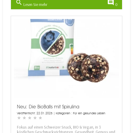
search
comment
Lesen Sie mehr
0
Neu: Die BioBalls mit Spirulina
Veröffentlicht: 22.01.2025 | Kategorien :
Für ein gesundes Leben
star
star
star
star
star
Fokus auf einen Schweizer Snack, BIO & Vegan, in 3
köstlichen Geschmacksrichtungen. Gesundheit, Genuss und