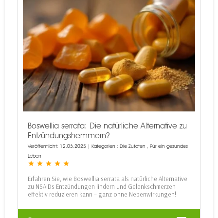
Boswellia serrata: Die natürliche Alternative zu
Entzündungshemmern?
Veröffentlicht: 12.03.2025 | Kategorien :
Die Zutaten
,
Für ein gesundes
Leben
star
star
star
star
star
Erfahren Sie, wie Boswellia serrata als natürliche Alternative
zu NSAIDs Entzündungen lindern und Gelenkschmerzen
effektiv reduzieren kann – ganz ohne Nebenwirkungen!