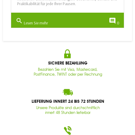
Praktikabilität für jede Ihrer Pausen.
search
comment
Lesen Sie mehr
0
SICHERE BEZAHLUNG
Bezahlen Sie mit Visa, Mastercard,
PostFinance, TWINT oder per Rechnung
LIEFERUNG INNERT 24 BIS 72 STUNDEN
Unsere Produkte sind durchschnittlich
innert 48 Stunden lieferbar