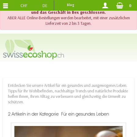
CHF
DE
Blog
0
KOSTENLOSER VERSAND
AB 120.-
!! Wichtig !! Bis am 20. August 2026 sind der Telefonsupport
und das Geschäft in Bex geschlossen.
ABER ALLE Online-Bestellungen werden bearbeitet, mit einer zusätzlichen
Lieferzeit von 2 bis 3 Tagen.
Entdecken Sie unsere Artikel für ein gesundes und ausgewogenes Leben.
Tipps für Ihr Wohlbefinden, nachhaltige Trends und natürliche Produkte
helfen Ihnen, Ihren Alltag zu verbessern und gleichzeitig die Umwelt zu
schützen.
2 Artikeln in der Kategorie Für ein gesundes Leben