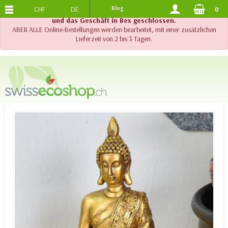
CHF
DE
Blog
0
KOSTENLOSER VERSAND
AB 120.-
!! Wichtig !! Bis am 20. August 2026 sind der Telefonsupport
und das Geschäft in Bex geschlossen.
ABER ALLE Online-Bestellungen werden bearbeitet, mit einer zusätzlichen
Lieferzeit von 2 bis 3 Tagen.