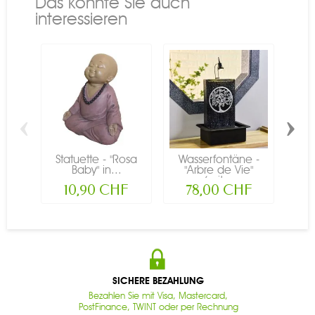
Das könnte Sie auch
interessieren
‹
›
Statuette - "Rosa
Wasserfontäne -
Stat
Baby" in...
"Arbre de Vie"
Schn
(mit...
10,90 CHF
78,00 CHF
SICHERE BEZAHLUNG
Bezahlen Sie mit Visa, Mastercard,
PostFinance, TWINT oder per Rechnung