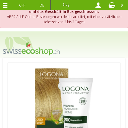
CHF
DE
Blog
0
KOSTENLOSER VERSAND
AB 120.-
!! Wichtig !! Bis am 20. August 2026 sind der Telefonsupport
und das Geschäft in Bex geschlossen.
ABER ALLE Online-Bestellungen werden bearbeitet, mit einer zusätzlichen
Lieferzeit von 2 bis 3 Tagen.