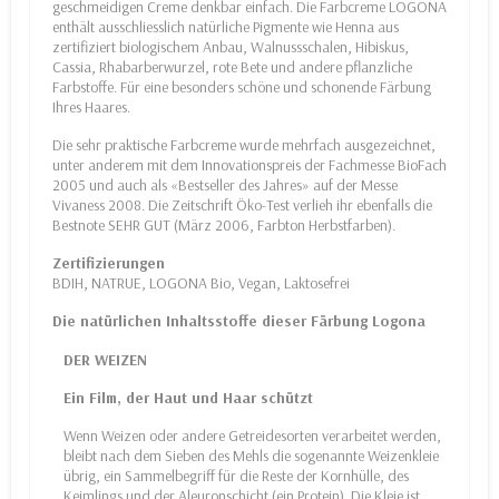
geschmeidigen Creme denkbar einfach. Die Farbcreme LOGONA
enthält ausschliesslich natürliche Pigmente wie Henna aus
zertifiziert biologischem Anbau, Walnussschalen, Hibiskus,
Cassia, Rhabarberwurzel, rote Bete und andere pflanzliche
Farbstoffe. Für eine besonders schöne und schonende Färbung
Ihres Haares.
Die sehr praktische Farbcreme wurde mehrfach ausgezeichnet,
unter anderem mit dem Innovationspreis der Fachmesse BioFach
2005 und auch als «Bestseller des Jahres» auf der Messe
Vivaness 2008. Die Zeitschrift Öko-Test verlieh ihr ebenfalls die
Bestnote SEHR GUT (März 2006, Farbton Herbstfarben).
Zertifizierungen
BDIH, NATRUE, LOGONA Bio, Vegan, Laktosefrei
Die natürlichen Inhaltsstoffe dieser Färbung Logona
DER WEIZEN
Ein Film, der Haut und Haar schützt
Wenn Weizen oder andere Getreidesorten verarbeitet werden,
bleibt nach dem Sieben des Mehls die sogenannte Weizenkleie
übrig, ein Sammelbegriff für die Reste der Kornhülle, des
Keimlings und der Aleuronschicht (ein Protein). Die Kleie ist