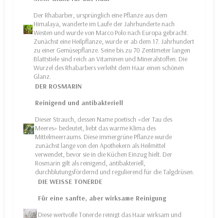
Der Rhabarber, ursprünglich eine Pflanze aus dem
Himalaya, wanderte im Laufe der Jahrhunderte nach
Westen und wurde von Marco Polo nach Europa gebracht.
Zunächst eine Heilpflanze, wurde er ab dem 17. Jahrhundert
zu einer Gemüsepflanze. Seine bis zu 70 Zentimeter langen
Blattstiele sind reich an Vitaminen und Mineralstoffen. Die
Wurzel des Rhabarbers verleiht dem Haar einen schönen
Glanz.
DER ROSMARIN
Reinigend und antibakteriell
Dieser Strauch, dessen Name poetisch «der Tau des
Meeres» bedeutet, liebt das warme Klima des
Mittelmeerraums. Diese immergrüne Pflanze wurde
zunächst lange von den Apothekern als Heilmittel
verwendet, bevor sie in die Küchen Einzug hielt. Der
Rosmarin gilt als reinigend, antibakteriell,
durchblutungsfördernd und regulierend für die Talgdrüsen.
DIE WEISSE TONERDE
Für eine sanfte, aber wirksame Reinigung
Diese wertvolle Tonerde reinigt das Haar wirksam und