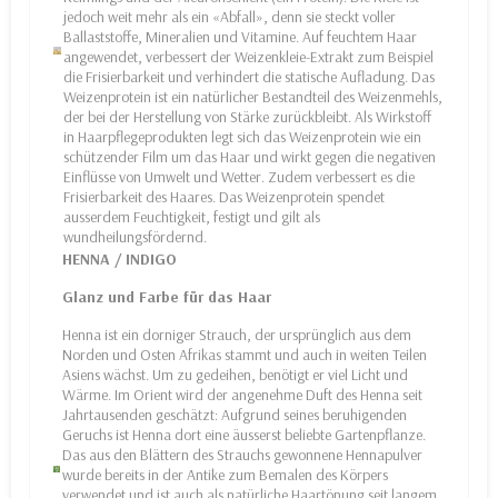
jedoch weit mehr als ein «Abfall», denn sie steckt voller
Ballaststoffe, Mineralien und Vitamine. Auf feuchtem Haar
angewendet, verbessert der Weizenkleie-Extrakt zum Beispiel
die Frisierbarkeit und verhindert die statische Aufladung. Das
Weizenprotein ist ein natürlicher Bestandteil des Weizenmehls,
der bei der Herstellung von Stärke zurückbleibt. Als Wirkstoff
in Haarpflegeprodukten legt sich das Weizenprotein wie ein
schützender Film um das Haar und wirkt gegen die negativen
Einflüsse von Umwelt und Wetter. Zudem verbessert es die
Frisierbarkeit des Haares. Das Weizenprotein spendet
ausserdem Feuchtigkeit, festigt und gilt als
wundheilungsfördernd.
HENNA / INDIGO
Glanz und Farbe für das Haar
Henna ist ein dorniger Strauch, der ursprünglich aus dem
Norden und Osten Afrikas stammt und auch in weiten Teilen
Asiens wächst. Um zu gedeihen, benötigt er viel Licht und
Wärme. Im Orient wird der angenehme Duft des Henna seit
Jahrtausenden geschätzt: Aufgrund seines beruhigenden
Geruchs ist Henna dort eine äusserst beliebte Gartenpflanze.
Das aus den Blättern des Strauchs gewonnene Hennapulver
wurde bereits in der Antike zum Bemalen des Körpers
verwendet und ist auch als natürliche Haartönung seit langem