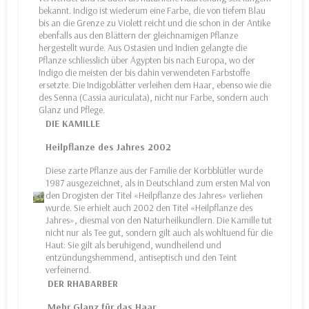
bekannt. Indigo ist wiederum eine Farbe, die von tiefem Blau
bis an die Grenze zu Violett reicht und die schon in der Antike
ebenfalls aus den Blättern der gleichnamigen Pflanze
hergestellt wurde. Aus Ostasien und Indien gelangte die
Pflanze schliesslich über Ägypten bis nach Europa, wo der
Indigo die meisten der bis dahin verwendeten Farbstoffe
ersetzte. Die Indigoblätter verleihen dem Haar, ebenso wie die
des Senna (Cassia auriculata), nicht nur Farbe, sondern auch
Glanz und Pflege.
DIE KAMILLE
Heilpflanze des Jahres 2002
Diese zarte Pflanze aus der Familie der Korbblütler wurde
1987 ausgezeichnet, als in Deutschland zum ersten Mal von
den Drogisten der Titel «Heilpflanze des Jahres» verliehen
wurde. Sie erhielt auch 2002 den Titel «Heilpflanze des
Jahres», diesmal von den Naturheilkundlern. Die Kamille tut
nicht nur als Tee gut, sondern gilt auch als wohltuend für die
Haut: Sie gilt als beruhigend, wundheilend und
entzündungshemmend, antiseptisch und den Teint
verfeinernd.
DER RHABARBER
Mehr Glanz für das Haar