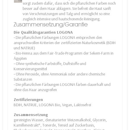
sorgt zudem dafür, dass sich die pflanzlichen Farben noch
besser auf dem Haar ablagern. Sie befreit die Haut sanft
von Verschmutzungen und Talg und ermöglicht so eine
zugleich intensive und hautschonende Reinigung.
Zusammensetzung/Garantie
Die Qualitätsgarantien LOGONA
• Die pflanzlichen Färbungen LOGONA entsprechen den
anspruchsvollen Kriterien der zertifizierten Naturkosmetik (BDIH
und NATRUE)
• Bio-Henna aus dem Fair-Trade-Programm der Sekem-Farm in
Ägypten
• Ohne synthetische Farbstoffe, Duftstoffe und
Konservierungsmittel
• Ohne Peroxide, ohne Ammoniak oder andere chemische
Substanzen
• Die pflanzlichen Färbungen LOGONA färben dauerhaft und
ohne das Haar anzugreifen
Zertifizierungen
BDIH, NATRUE, LOGONA Bio, Vegan, Laktosefrei
Zusammensetzung
gereinigtes Wasser, denaturierter Weizenalkohol, Glycerin,
Kamillenextrakt*, Tonerde, Tensid auf Zuckerbasis,