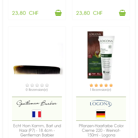
23,80 CHF
23,80 CHF
VERFÜGBAR
VERFÜGBAR
0 Rezension(e)
1 Rezension(e)
Echt Horn Kamm, Bart und
Pflanzen-Haarfarbe Color
Haar (P7) - 18.4cm -
Creme 220 - Weinrot-
Gentleman Barbier
150ml - Logona