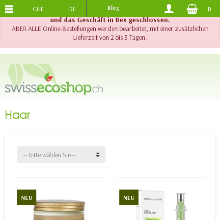
CHF
DE
Blog
0
KOSTENLOSER VERSAND
AB 120.-
!! Wichtig !! Bis am 20. August 2026 sind der Telefonsupport
und das Geschäft in Bex geschlossen.
ABER ALLE Online-Bestellungen werden bearbeitet, mit einer zusätzlichen
Lieferzeit von 2 bis 3 Tagen.
Haar
-- Bitte wählen Sie --
NEU
NEU