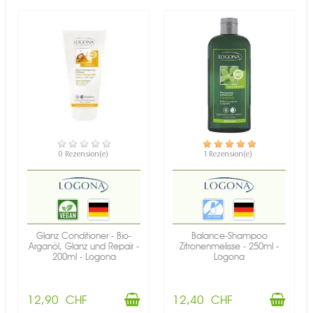
VERFÜGBAR
VERFÜGBAR
0 Rezension(e)
1 Rezension(e)
Glanz Conditioner - Bio-
Balance-Shampoo
Arganöl, Glanz und Repair -
Zitronenmelisse - 250ml -
200ml - Logona
Logona
12,90 CHF
12,40 CHF