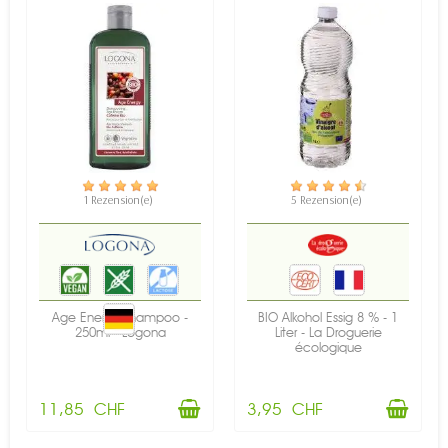
VERFÜGBAR
VERFÜGBAR
1 Rezension(e)
5 Rezension(e)
Age Energy Shampoo -
BIO Alkohol Essig 8 % - 1
250ml - Logona
Liter - La Droguerie
écologique
11,85 CHF
3,95 CHF