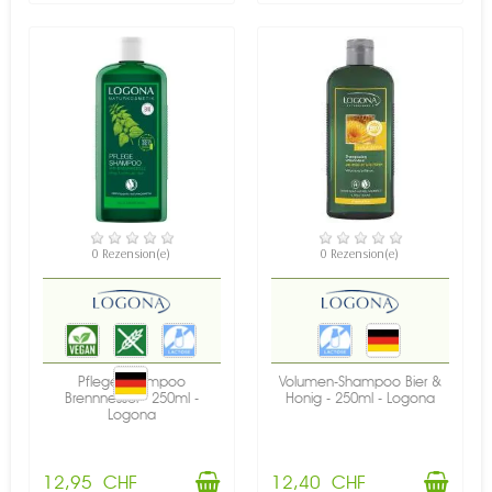
VERFÜGBAR
VERFÜGBAR
0 Rezension(e)
0 Rezension(e)
Pflege-Shampoo
Volumen-Shampoo Bier &
Brennnessel - 250ml -
Honig - 250ml - Logona
Logona
12,95 CHF
12,40 CHF