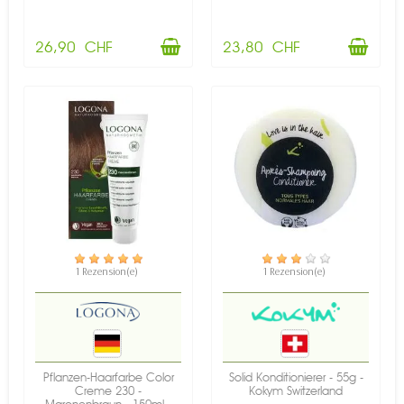
26,90 CHF
23,80 CHF
VERFÜGBAR
VERFÜGBAR
1 Rezension(e)
1 Rezension(e)
Pflanzen-Haarfarbe Color
Solid Konditionierer - 55g -
Creme 230 -
Kokym Switzerland