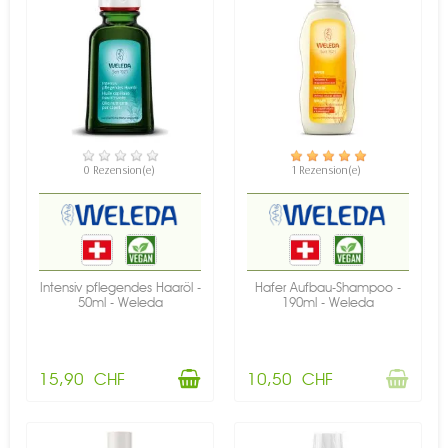
VERFÜGBAR
NICHT AUF LAGER
0 Rezension(e)
1 Rezension(e)
Intensiv pflegendes Haaröl -
Hafer Aufbau-Shampoo -
50ml - Weleda
190ml - Weleda
15,90 CHF
10,50 CHF