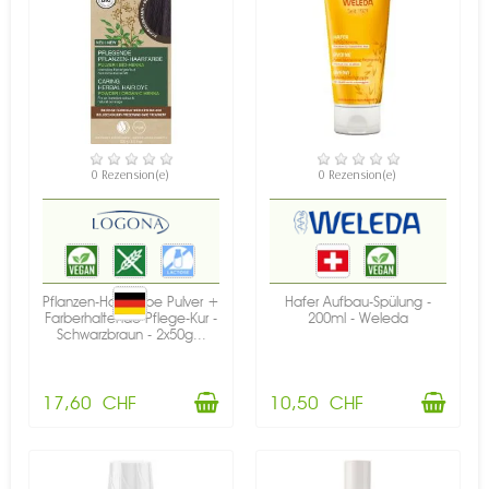
VERFÜGBAR
VERFÜGBAR
0 Rezension(e)
0 Rezension(e)
Pflanzen-Haarfarbe Pulver +
Hafer Aufbau-Spülung -
Farberhaltende Pflege-Kur -
200ml - Weleda
Schwarzbraun - 2x50g...
17,60 CHF
10,50 CHF