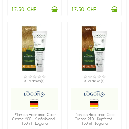
17,50 CHF
17,50 CHF
VERFÜGBAR
VERFÜGBAR
0 Rezension(e)
0 Rezension(e)
Pflanzen-Haarfarbe Color
Pflanzen-Haarfarbe Color
Creme 200 - Kupferblond -
Creme 210 - Kupferrot -
150ml - Logona
150ml - Logona