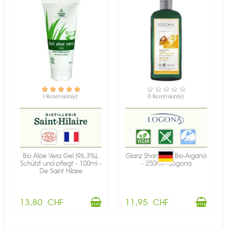
VERFÜGBAR
VERFÜGBAR
1 Rezension(e)
0 Rezension(e)
Bio Aloe Vera Gel (96,3%),
Glanz Shampoo Bio-Arganö
Schützt und pflegt - 100ml -
- 250ml - Logona
De Saint Hilaire
13,80 CHF
11,95 CHF