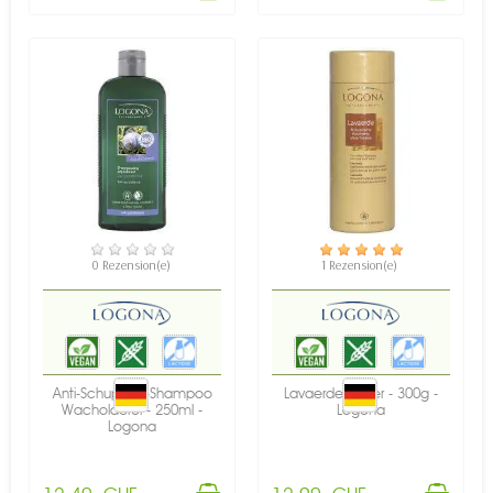
VERFÜGBAR
VERFÜGBAR
0 Rezension(e)
1 Rezension(e)
Anti-Schuppen-Shampoo
Lavaerde-Pulver - 300g -
Wacholderöl - 250ml -
Logona
Logona