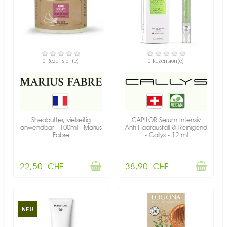
NICHT AUF LAGER
NICHT AUF LAGER
0 Rezension(e)
0 Rezension(e)
Sheabutter, vielseitig
CAPILOR Serum Intensiv
anwendbar - 100ml - Marius
Anti-Haarausfall & Reinigend
Fabre
- Callys - 12 ml
22,50 CHF
38,90 CHF
NEU