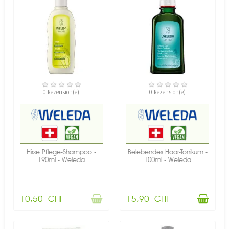
NICHT AUF LAGER
VERFÜGBAR
0 Rezension(e)
0 Rezension(e)
Hirse Pflege-Shampoo -
Belebendes Haar-Tonikum -
190ml - Weleda
100ml - Weleda
10,50 CHF
15,90 CHF