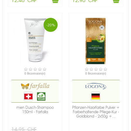
12,40 CHF
12,90 CHF
-20%
NICHT AUF LAGER
VERFÜGBAR
0 Rezension(e)
0 Rezension(e)
men Dusch-Shampoo
Pflanzen-Haarfarbe Pulver +
150ml - Farfalla
Farberhaltende Pflege-Kur -
Goldblond - 2x50g +...
14,95 CHF