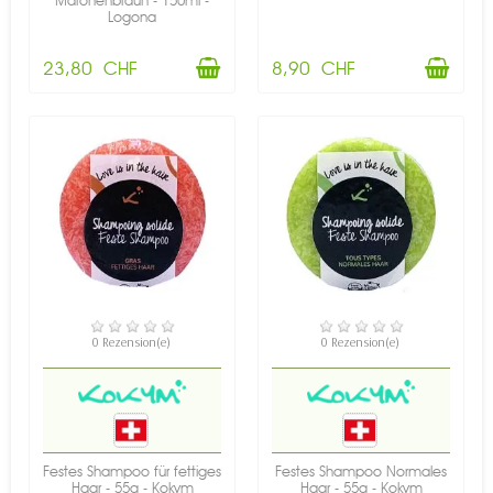
Maronenbraun - 150ml -
Logona
23,80 CHF
8,90 CHF
VERFÜGBAR
VERFÜGBAR
0 Rezension(e)
0 Rezension(e)
Festes Shampoo für fettiges
Festes Shampoo Normales
Haar - 55g - Kokym
Haar - 55g - Kokym