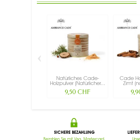
‹
Natürliches Cade-
Cade Hol
Holzpulver (Natürlicher...
Zimt (na
9,50 CHF
9,
SICHERE BEZAHLUNG
LIEFE
Bezahlen Sie mit Visa, Mastercard,
Unse