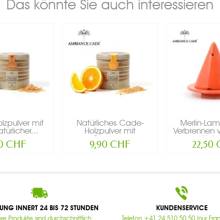
Das könnte Sie auch interessieren
zpulver mit
Natürliches Cade-
Merlin-La
türlicher...
Holzpulver mit
Verbrennen 
Orange...
Holz,
90 CHF
9,90 CHF
22,50
RUNG INNERT 24 BIS 72 STUNDEN
KUNDENSERVICE
re Produkte sind durchschnittlich
Telefon +41 24 510 50 50 (nur Fran