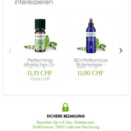
interessieren
‹
›
Pfefferminze
BIO-Pfefferminze
Bio
ätherisches Öl -
Blütenwasser -
au
10ml - De...
200ml - De...
12,35 CHF
12,00 CHF
13,00 CHF
SICHERE BEZAHLUNG
Bezahlen Sie mit Visa, Mastercard,
PostFinance, TWINT oder per Rechnung