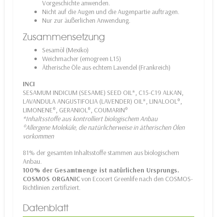
Vorgeschichte anwenden.
Nicht auf die Augen und die Augenpartie auftragen.
Nur zur äußerlichen Anwendung.
Zusammensetzung
Sesamöl (Mexiko)
Weichmacher (emogreen L15)
Ätherische Öle aus echtem Lavendel (Frankreich)
INCI
SESAMUM INDICUM (SESAME) SEED OIL*, C15-C19 ALKAN,
LAVANDULA ANGUSTIFOLIA (LAVENDER) OIL*, LINALOOL°,
LIMONENE°, GERANIOL°, COUMARIN°
*Inhaltsstoffe aus kontrolliert biologischem Anbau
°Allergene Moleküle, die natürlicherweise in ätherischen Ölen
vorkommen
81% der gesamten Inhaltsstoffe stammen aus biologischem
Anbau.
100% der Gesamtmenge ist natürlichen Ursprungs.
COSMOS ORGANIC
von Ecocert Greenlife nach den COSMOS-
Richtlinien zertifiziert.
Datenblatt