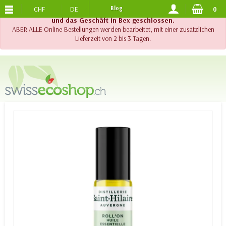
CHF
DE
Blog
0
KOSTENLOSER VERSAND
AB 120.-
!! Wichtig !! Bis am 20. August 2026 sind der Telefonsupport
und das Geschäft in Bex geschlossen.
ABER ALLE Online-Bestellungen werden bearbeitet, mit einer zusätzlichen
Lieferzeit von 2 bis 3 Tagen.