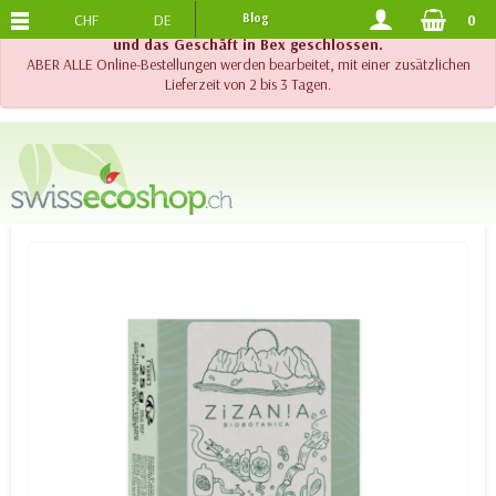
CHF
DE
Blog
0
KOSTENLOSER VERSAND
AB 120.-
!! Wichtig !! Bis am 20. August 2026 sind der Telefonsupport
und das Geschäft in Bex geschlossen.
ABER ALLE Online-Bestellungen werden bearbeitet, mit einer zusätzlichen
Lieferzeit von 2 bis 3 Tagen.