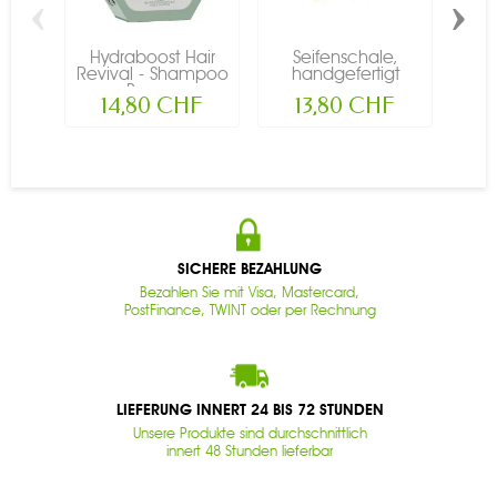
‹
›
Hydraboost Hair
Seifenschale,
Rei
Revival - Shampoo
handgefertigt
Sha
Bar -...
aus...
14,80 CHF
13,80 CHF
SICHERE BEZAHLUNG
Bezahlen Sie mit Visa, Mastercard,
PostFinance, TWINT oder per Rechnung
LIEFERUNG INNERT 24 BIS 72 STUNDEN
Unsere Produkte sind durchschnittlich
innert 48 Stunden lieferbar